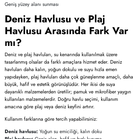
Geniş yüzey alanı sunması
Deniz Havlusu ve Plaj
Havlusu Arasında Fark Var
mı?
Deniz ve plaj havluları, su kenarında kullanılmak üzere
tasarlanmış olsalar da farklı amaçlara hizmet eder. Deniz
havluları daha kalın, yoğun dokulu ve suyu hızla emen
yapıdayken, plaj havluları daha çok güneşlenme amaçlı, daha
büyük, hafif ve estetik görünüşlüdür. Her ikisi de suya
dayanıklı malzemelerden üretilir; pamuk ve mikrofiber yaygın
kullanılan malzemelerdir. Doğru havlu seçimi, kullanım
amacına göre plaj veya deniz keyfini artırır.
Kullanım farklarına göre tercih yapabilirsiniz:
Deniz havlusu:
Yoğun su emiciliği, kalın doku
Plaj havlusu:
Geniş alan, hafif ve hızlı kuruma