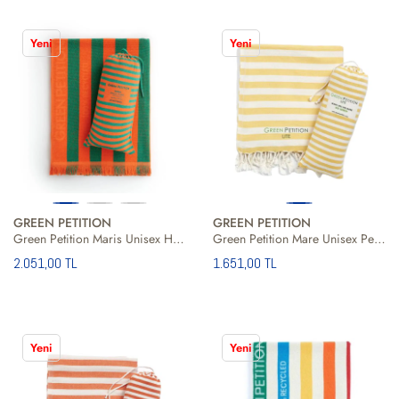
Yeni
Yeni
GREEN PETITION
GREEN PETITION
Green Petition Maris Unisex Havlu
Green Petition Mare Unisex Peştemal
2.051,00 TL
1.651,00 TL
Yeni
Yeni