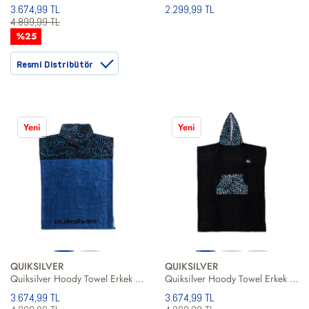
3.674,99 TL
2.299,99 TL
4.899,99 TL
%25
Resmi Distribütör
Yeni
Yeni
QUIKSILVER
QUIKSILVER
Quiksilver Hoody Towel Erkek Havlu
Quiksilver Hoody Towel Erkek Havlu
3.674,99 TL
3.674,99 TL