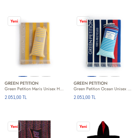
Yeni
Yeni
GREEN PETITION
GREEN PETITION
Green Petition Maris Unisex Havlu
Green Petition Ocean Unisex Havlu
2.051,00 TL
2.051,00 TL
Yeni
Yeni