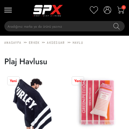
0
>>
>>
>>
ANASAYFA
ERKEK
AKSESUAR
HAVLU
Plaj Havlusu
Yeni
Yeni