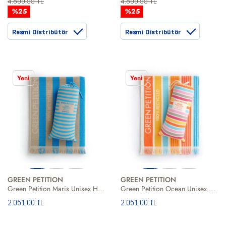
4.899,99 TL
4.899,99 TL
%25
%25
Resmi Distribütör
Resmi Distribütör
Yeni
Yeni
GREEN PETITION
GREEN PETITION
Green Petition Maris Unisex Havlu
Green Petition Ocean Unisex Havlu
2.051,00 TL
2.051,00 TL