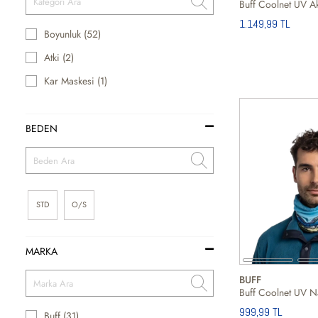
1.149,99 TL
Boyunluk (52)
Atki (2)
Kar Maskesi (1)
BEDEN
STD
O/S
MARKA
BUFF
999,99 TL
Buff (31)