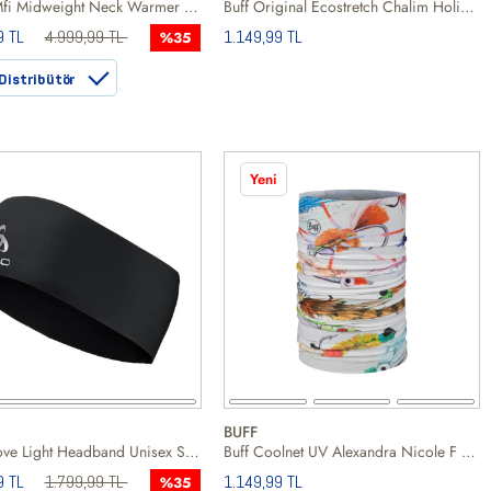
Burton Mfi Midweight Neck Warmer Unisex Siyah Boyunluk
Buff Original Ecostretch Chalim Holidays Unisex Boyunluk
9 TL
4.999,99 TL
1.149,99 TL
%35
Distribütör
Yeni
BUFF
Odlo Move Light Headband Unisex Siyah Boyunluk
Buff Coolnet UV Alexandra Nicole F Lies Unisex Boyunluk
9 TL
1.799,99 TL
1.149,99 TL
%35