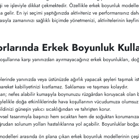
iliği ve işleviyle dikkat çekmektedir. Özellikle erkek boyunluk modell
a gelir. En iyi seçimi yaptığınızda aktiviteniz ve performansınız daha
sıyla zamanınızı sağlıklı biçimde yönetmenizi, aktivitelerinin keyfin
orlarında Erkek Boyunluk Kul
şullarına karşı yanınızdan ayırmayacağınız erkek boyunlukları, doğa 
elerinde yanınızda veya üstünüzde ağırlık yapacak şeyleri taşımak i
areket kabiliyetinizi kısıtlamaz. Saklaması ve taşıması kolaydır.
man; nefes alabilir kumaşıyla boynunuzu rüzgârdan koruyacak olan b
öylelikle doğa etkinliklerinde hava koşullarının vücudumuza olumsuz
ildinizi güneşin yakıcı sıcaklığından ve tahrişten korur.
levsel tasarımıyla başınızı hem sıcaktan hem de soğuktan korumanız
udan solunum yolları hastalıklarına yol açabilir. Boyunluklar boğaz
odelleri arasında ön plana çıkan erkek boyunluk modellerinin çeşitli 