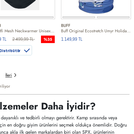
N
BUFF
Burton Mfi Mesh Neckwarmer Unisex Siyah Boyunluk
Buff Original Ecostretch Umyr Holidays Unisex Boyunluk
9 TL
2.499,99 TL
1.149,99 TL
%35
Distribütör
İleri
iliyor
zemeler Daha İyidir?
 dayanıklı ve tedbirli olmayı gerektirir. Kamp sırasında veya
k için en doğru giyim ürünlerini seçmek oldukça önemlidir. Doğru
unca akla ilk gelen markalardan biri olan SPX, ürünlerinin