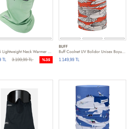
BUFF
Anon Mfi Lightweight Neck Warmer Unisex Yeşil Boyunluk
Buff Coolnet UV Bolidor Unisex Boyunluk
9 TL
3.199,99 TL
1.149,99 TL
%35