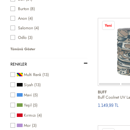
Burton (8)
Anon (4)
Yeni
Salomon (4)
Odlo (3)
Tümünü Göster
RENKLER
Multi Renk (13)
Siyah (13)
BUFF
Mavi (5)
Yeşil (5)
1.149,99 TL
Kırmızı (4)
Mor (3)