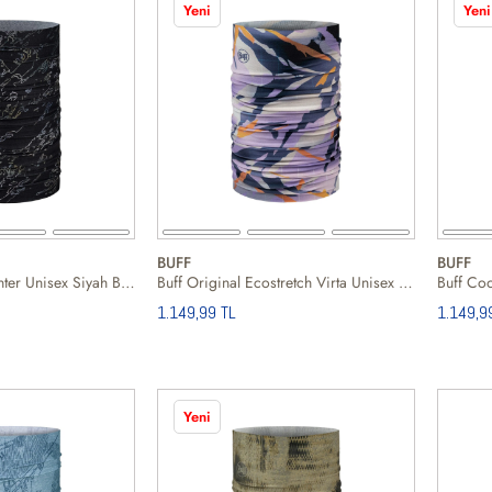
Yeni
Yeni
BUFF
BUFF
Buff Coolnet UV Anter Unisex Siyah Boyunluk
Buff Original Ecostretch Virta Unisex Mor Boyunluk
Buff Coo
1.149,99 TL
1.149,9
Yeni