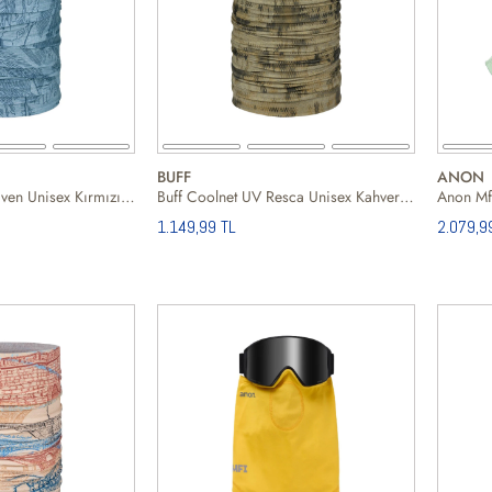
BUFF
ANON
Buff Coolnet UV Laven Unisex Kırmızı Boyunluk
Buff Coolnet UV Resca Unisex Kahverengi Boyunluk
1.149,99 TL
2.079,9