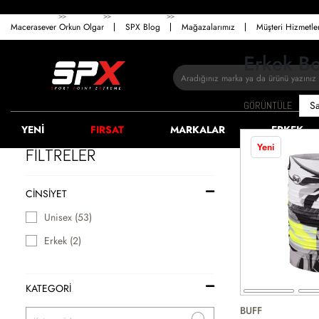
>>
>>
>>
ANASAYFA
ERKEK
AKSESUAR
BOYUNLUK
Macerasever Orkun Olgar
SPX Blog
Mağazalarımız
Müşteri Hizmetl
Erkek B
GÖRÜNTÜLE
YENİ
FIRSAT
MARKALAR
ERKEK
Yeni
FİLTRELER
CINSIYET
Unisex (53)
Erkek (2)
KATEGORİ
BUFF