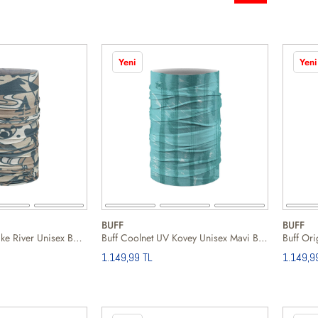
Yeni
Yeni
BUFF
BUFF
Buff Coolnet UV Lake River Unisex Boyunluk
Buff Coolnet UV Kovey Unisex Mavi Boyunluk
1.149,99 TL
1.149,9