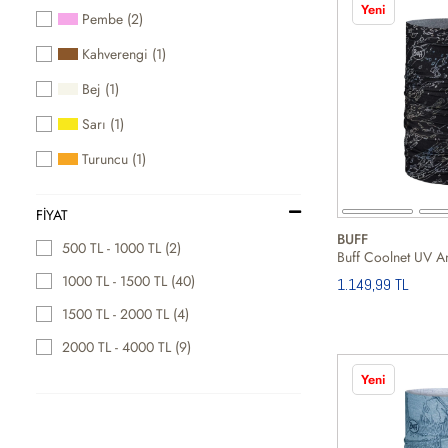
Yeni
Pembe (2)
Kahverengi (1)
Bej (1)
Sarı (1)
Turuncu (1)
FIYAT
BUFF
500 TL - 1000 TL (2)
1000 TL - 1500 TL (40)
1.149,99 TL
1500 TL - 2000 TL (4)
2000 TL - 4000 TL (9)
Yeni