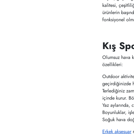
kalitesi, çeşitl
ürünlerin başınd
fonksiyonel olma
Kış Sp
Olumsuz hava ko
özellikleri:
Outdoor aktivit
geçirdiğinizde h
Terlediğiniz za
içinde kurur. B
Yaz aylarında, c
Boyunluklar, iş
Soğuk hava doğr
Erkek aksesuar
m