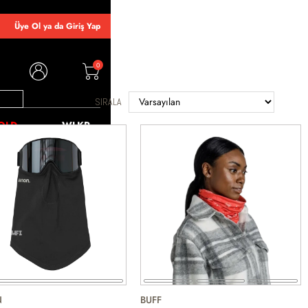
Üye Ol ya da Giriş Yap
0
SIRALA
OLD
WLKR
N
BUFF