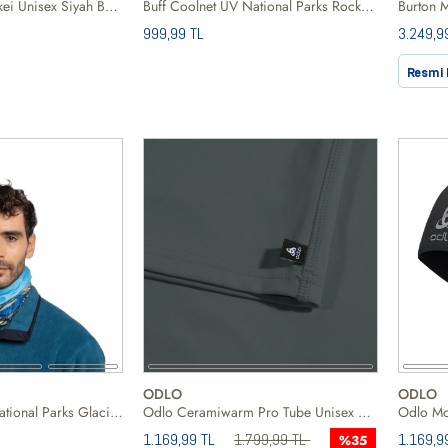
Buff Coolnet UV Akei Unisex Siyah Boyunluk
Buff Coolnet UV National Parks Rocky Mountain Unisex Boyunluk
999,99 TL
3.249,9
Resmi 
ODLO
ODLO
Buff Coolnet UV National Parks Glacier Unisex Boyunluk
Odlo Ceramiwarm Pro Tube Unisex Boyunluk
1.169,99 TL
1.799,99 TL
1.169,9
%35