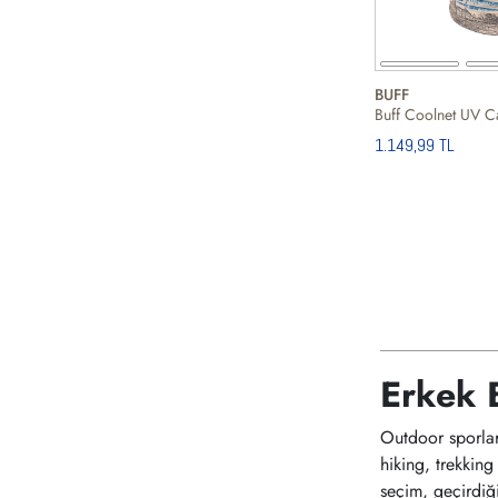
BUFF
1.149,99 TL
Erkek 
Outdoor sporlar,
hiking, trekkin
seçim, geçirdiğ