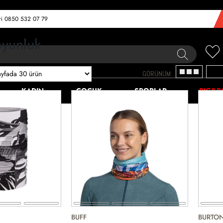
eri 0850 532 07 79
oyunluk
GÖRÜNÜM
KADIN
ÇOCUK
SPORLAR
BIG&B
BUFF
BURTO