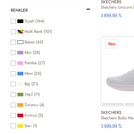
SKECHERS
RENKLER
3.899,99 TL
Siyah (164)
Multi Renk (101)
Beyaz (43)
Yeni
Mor (28)
Pembe (27)
Mavi (26)
Bej (21)
Yeşil (11)
Turuncu (4)
SKECHERS
Kırmızı (2)
Sarı (1)
3.999,99 TL