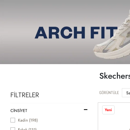
Macerasever Orkun Olgar
SPX Blog
Mağazalarımız
Müşteri Hizmetl
YENİ
FIRSAT
MARKALAR
ERKEK
Skecher
GÖRÜNTÜLE
FİLTRELER
Yeni
CINSIYET
Kadin (198)
Erkek (131)