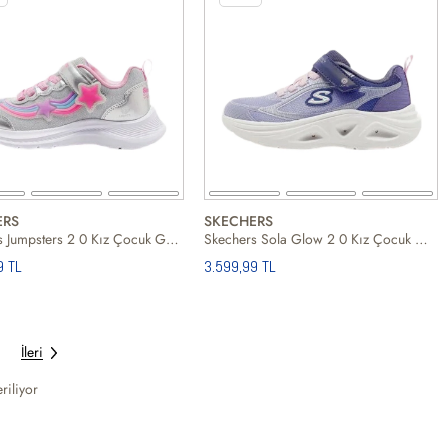
ERS
SKECHERS
Skechers Jumpsters 2 0 Kız Çocuk Günlük Ayakkabı
Skechers Sola Glow 2 0 Kız Çocuk Günlük Ayakkabı
9 TL
3.599,99 TL
İleri
riliyor