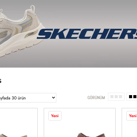
eri 0850 532 07 79
KADIN
ÇOCUK
SPORLAR
BIG&B
s
GÖRÜNÜM
Yeni
Yeni