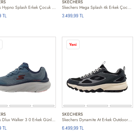
ERS
SKECHERS
Skechers Hypno Splash Erkek Çocuk Mavi Sandalet
Skechers Mega Splash 4k Erkek Çocuk Mavi Sandalet
9 TL
3.499,99 TL
Yeni
ERS
SKECHERS
Skechers Dlux Walker 3 0 Erkek Günlük Ayakkabı
Skechers Dynamite At Erkek Outdoor Ayakkabı
9 TL
6.499,99 TL