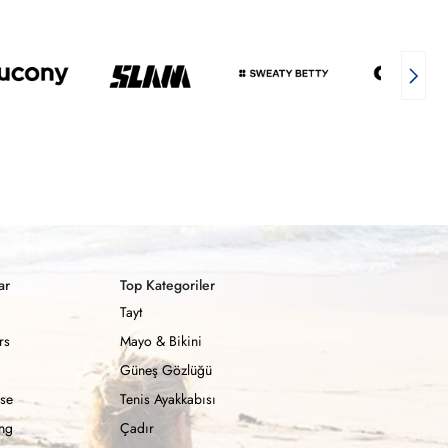
ar
Top Kategoriler
Tayt
rs
Mayo & Bikini
Güneş Gözlüğü
se
Tenis Ayakkabısı
ong
Çadır