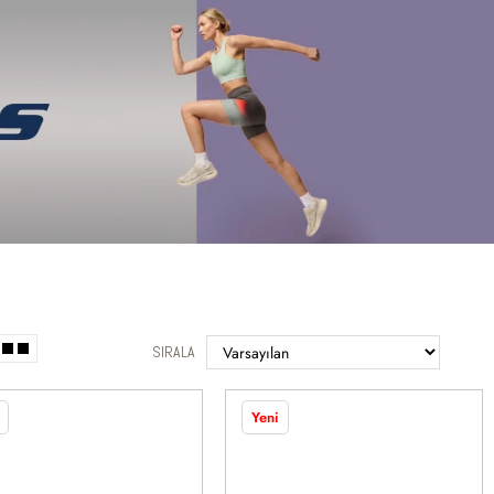
Üye Ol ya da Giriş Yap
0
OLD
WLKR
SIRALA
Yeni