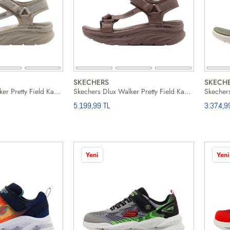
SKECHERS
SKECH
Skechers Dlux Walker Pretty Field Kadın Bej Sandalet
Skechers Dlux Walker Pretty Field Kadın Sandalet
5.199,99 TL
3.374,9
Yeni
Yeni