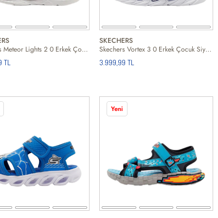
ERS
SKECHERS
Skechers Meteor Lights 2 0 Erkek Çocuk Kırmızı Günlük Ayakkabı
Skechers Vortex 3 0 Erkek Çocuk Siyah Günlük Ayakkabı
9 TL
3.999,99 TL
Yeni