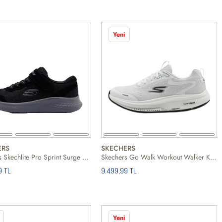
Yeni
ERS
SKECHERS
Skechers Skechlite Pro Sprint Surge Erkek Çocuk Siyah Günlük Ayakkabı
Skechers Go Walk Workout Walker Kadın Günlük Ayakkabı
9 TL
9.499,99 TL
Yeni