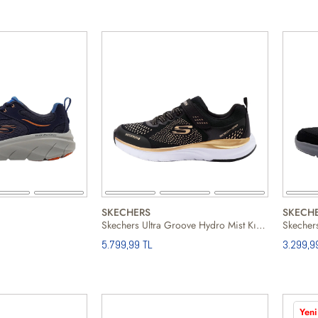
SKECHERS
SKECH
Skechers Ultra Groove Hydro Mist Kız Çocuk Günlük Ayakkabı
5.799,99 TL
3.299,9
Yeni