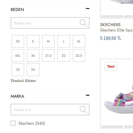
BEDEN
SKECHERS
5.199,99 TL
XS
S
M
L
XL
XXL
36
21.5
22
22.5
Yeni
23
24
Tümünü Göster
MARKA
Skechers (540)