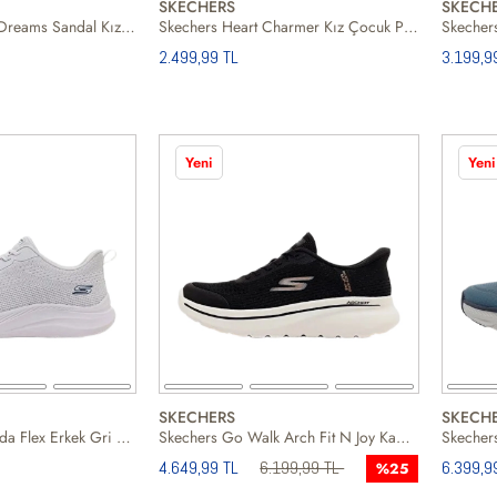
SKECHERS
SKECH
Skechers Unicorn Dreams Sandal Kız Çocuk Sandalet
Skechers Heart Charmer Kız Çocuk Pembe Sandalet
2.499,99 TL
3.199,9
Yeni
Yeni
SKECHERS
SKECH
Skechers Bobs Moda Flex Erkek Gri Günlük Ayakkabı
Skechers Go Walk Arch Fit N Joy Kadın Günlük Ayakkabı
4.649,99 TL
6.199,99 TL
6.399,9
%25