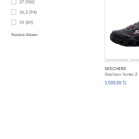
37 (106)
36,5 (94)
39 (89)
Tümünü Göster
SKECHERS
3.599,99 TL