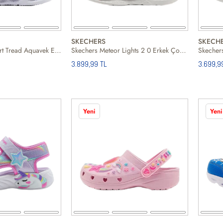
SKECHERS
SKECH
Skechers Elite Sport Tread Aquavek Erkek Çocuk Günlük Ayakkabı
Skechers Meteor Lights 2 0 Erkek Çocuk Günlük Ayakkabı
3.899,99 TL
3.699,9
Yeni
Yeni