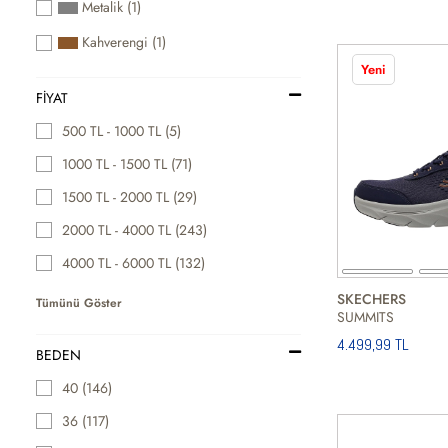
Metalik (1)
Kahverengi (1)
Yeni
FIYAT
500 TL - 1000 TL (5)
1000 TL - 1500 TL (71)
1500 TL - 2000 TL (29)
2000 TL - 4000 TL (243)
4000 TL - 6000 TL (132)
SKECHERS
Tümünü Göster
SUMMITS
4.499,99 TL
BEDEN
40 (146)
36 (117)