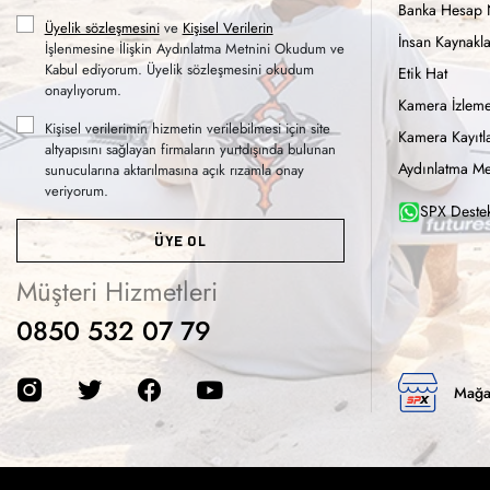
Banka Hesap 
Üyelik sözleşmesini
ve
Kişisel Verilerin
İnsan Kaynakla
İşlenmesine İlişkin Aydınlatma Metnini Okudum ve
Kabul ediyorum. Üyelik sözleşmesini okudum
Etik Hat
onaylıyorum.
Kamera İzleme
Kişisel verilerimin hizmetin verilebilmesi için site
Kamera Kayıtla
altyapısını sağlayan firmaların yurtdışında bulunan
Aydınlatma Me
sunucularına aktarılmasına açık rızamla onay
veriyorum.
SPX Destek
ÜYE OL
Müşteri Hizmetleri
0850 532 07 79
Mağa