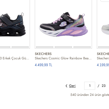
SKECHERS
SKECH
Skechers Vortex 2 0 Erkek Çocuk Günlük Ayakkabı
Skechers Cosmic Glow Rainbow Beam Kız Çocuk Günlük Ayakkabı
4.499,99 TL
4.199,9
Geri
1
/
23
540 üründen
24
ürün göste