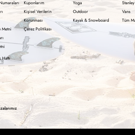
Numaraları
Kuponlarım
Yoga
Stanley
rı
Kişisel Verilerin
Outdoor
Vans
Korunması
Kayak & Snowboard
Tüm Ma
 Metni
Çerez Politikası
rı
tni
 Hattı
zalarımız