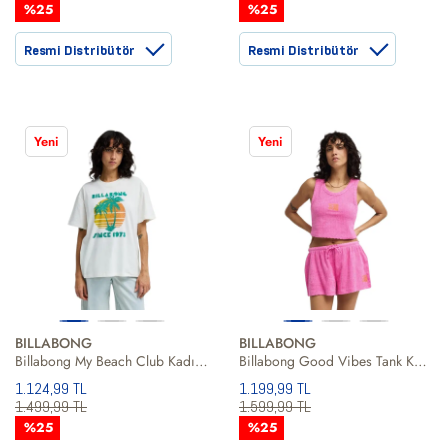
%25
%25
Resmi Distribütör
Resmi Distribütör
Yeni
Yeni
BILLABONG
BILLABONG
Billabong My Beach Club Kadın Tişört
Billabong Good Vibes Tank Kadın Pembe Atlet
1.124,99 TL
1.199,99 TL
1.499,99 TL
1.599,99 TL
%25
%25