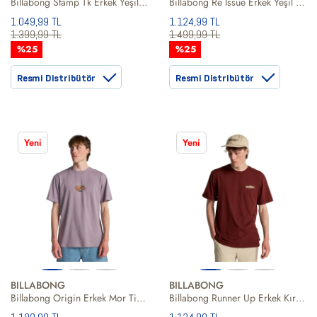
Billabong Stamp Tk Erkek Yeşil Tişört
Billabong Re Issue Erkek Yeşil Tişört
1.049,99 TL
1.124,99 TL
1.399,99 TL
1.499,99 TL
%25
%25
Resmi Distribütör
Resmi Distribütör
Yeni
Yeni
BILLABONG
BILLABONG
Billabong Origin Erkek Mor Tişört
Billabong Runner Up Erkek Kırmızı Tişört