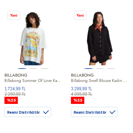
Yeni
Yeni
BILLABONG
BILLABONG
Billabong Summer Of Love Kadın Tişört
Billabong Swell Blouse Kadın Siyah Gömlek
1.724,99 TL
3.299,99 TL
2.299,99 TL
4.399,99 TL
%25
%25
Resmi Distribütör
Resmi Distribütör