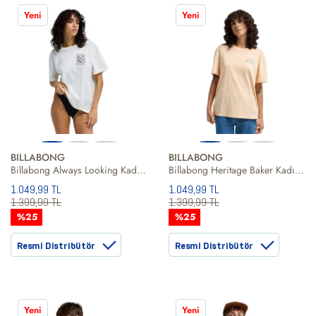
Yeni
Yeni
BILLABONG
BILLABONG
Billabong Always Looking Kadın Tişört
Billabong Heritage Baker Kadın Tişört
1.049,99 TL
1.049,99 TL
1.399,99 TL
1.399,99 TL
%25
%25
Resmi Distribütör
Resmi Distribütör
Yeni
Yeni