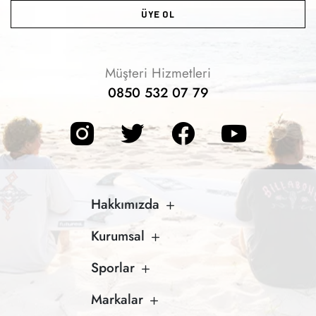
arasındadır.
ÜYE OL
Billabong erkek mayo şort modellerinin su kaydırma
özelliği vardır. Bu özellik sayesinde denizden ya da
havuzdan çıkıldığı anda kolay biçimde kurur. Billabong
Müşteri Hizmetleri
deniz şortu modellerinin çoğu güneş ışığından
0850 532 07 79
etkilenmez. Aynı zamanda %100 polyester malzemesi
sayesinde solma ya da yıpranma gibi sorunları
oluşmaz.
Dönem trendlerine uygun biçimde tasarlanan modeller,
kaliteli yapıları ile uzun ömürlü bir deneyim sunar.
Hakkımızda
Kadınlar için dizayn edilen modeller de son derece
dikkat çekicidir. Ürünlerin hem dikişleri hem de kumaş
Kurumsal
yapısı deforme olmaya karşı son derece dayanıklıdır.
Sporlar
Markalar
Suya Dayanıklı Kumaşlar ve Konfor: Billabong