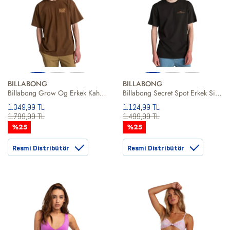
BILLABONG
BILLABONG
Billabong Grow Og Erkek Kahverengi Tişört
Billabong Secret Spot Erkek Siyah Tişört
1.349,99 TL
1.124,99 TL
1.799,99 TL
1.499,99 TL
%25
%25
Resmi Distribütör
Resmi Distribütör