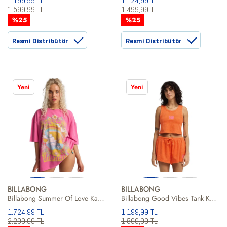
1.199,99 TL
1.124,99 TL
1.599,99 TL
1.499,99 TL
%25
%25
Resmi Distribütör
Resmi Distribütör
Yeni
Yeni
BILLABONG
BILLABONG
Billabong Summer Of Love Kadın Pembe Tişört
Billabong Good Vibes Tank Kadın Turuncu Atlet
1.724,99 TL
1.199,99 TL
2.299,99 TL
1.599,99 TL