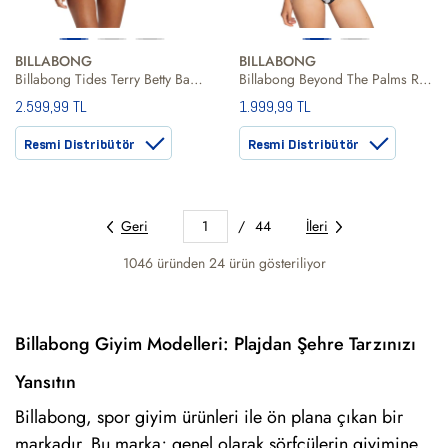
BILLABONG
BILLABONG
Billabong Tides Terry Betty Bandeau Kadın Bikini Üst
Billabong Beyond The Palms Rev Kadın Bikini Alt
2.599,99 TL
1.999,99 TL
Resmi Distribütör
Resmi Distribütör
Geri
1
/
44
İleri
1046 üründen
24
ürün gösteriliyor
Billabong Giyim Modelleri: Plajdan Şehre Tarzınızı
Yansıtın
Billabong, spor giyim ürünleri ile ön plana çıkan bir
markadır. Bu marka; genel olarak sörfçülerin giyimine