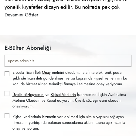
yönelik kıyafetler dizayn edilir. Bu noktada pek çok
farklı tasarım kişilerin beğenisine sunulur. Kadın ya da
Devamını Göster
erkek fark etmeksizin her cinsiyet ve yaş grubuna hitap
eden ürün seçenekleri vardır. Billabong
erkek giyim
ürünleri ile üst düzey konfor elde edebilirsiniz.
E-Bülten Aboneliği
Billabong ile Yazı Yaşa: Plaj ve Subillf Giyiminde
E-posta Ticari İleti
Onay
metnini okudum. Tarafıma elektronik posta
Özgün Tasarımlar
şeklinde ticari ileti gönderilmesi ve bu kapsamda kişisel verilerimin bu
konuda hizmet alınan tedarikçi firmaya iletilmesine onay veriyorum.
Billabong ürünleri; sportif tarzı benimseyen kişilerin
Üyelik sözleşmesini
ve
Kişisel Verilerin
İşlenmesine İlişkin Aydınlatma
vazgeçilmezi halindedir. Marka, dört mevsimin
Metnini Okudum ve Kabul ediyorum. Üyelik sözleşmesini okudum
sporlarına uyum gösteren tasarımlar üretir.
Erkek
onaylıyorum.
snowboard pantolonu
modellerinden yaz sezonu
Kişisel verilerimin hizmetin verilebilmesi için site altyapısını sağlayan
sporlarına kadar uzanan geniş bir ürün skalası vardır.
firmaların yurtdışında bulunan sunucularına aktarılmasına açık rızamla
Mayolar, plaj giyiminin ön plana çıkan seçenekleri
onay veriyorum.