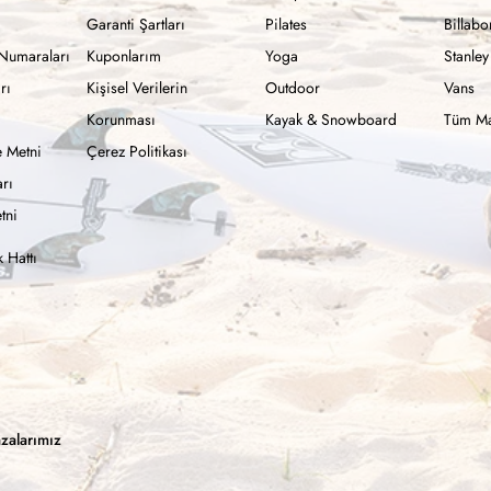
Garanti Şartları
Pilates
Billab
Numaraları
Kuponlarım
Yoga
Stanley
rı
Kişisel Verilerin
Outdoor
Vans
Korunması
Kayak & Snowboard
Tüm Ma
 Metni
Çerez Politikası
rı
tni
 Hattı
zalarımız