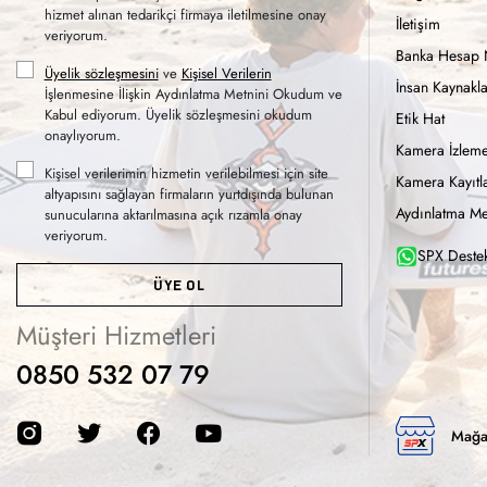
hizmet alınan tedarikçi firmaya iletilmesine onay
İletişim
veriyorum.
Banka Hesap 
Üyelik sözleşmesini
ve
Kişisel Verilerin
İnsan Kaynakla
İşlenmesine İlişkin Aydınlatma Metnini Okudum ve
Kabul ediyorum. Üyelik sözleşmesini okudum
Etik Hat
onaylıyorum.
Kamera İzleme
Kişisel verilerimin hizmetin verilebilmesi için site
Kamera Kayıtla
altyapısını sağlayan firmaların yurtdışında bulunan
Aydınlatma Me
sunucularına aktarılmasına açık rızamla onay
veriyorum.
SPX Destek
ÜYE OL
Müşteri Hizmetleri
0850 532 07 79
Mağa