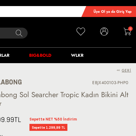
Üye Ol ya da Giriş Yap
0
RLAR
BIG&BOLD
WLKR
<<
GERI
LABONG
EBJX400103-PHP0
labong Sol Searcher Tropic Kadın Bikini Alt
r
99.99
TL
Sepette NET %50 İndirim
Sepette 1.299,99 TL