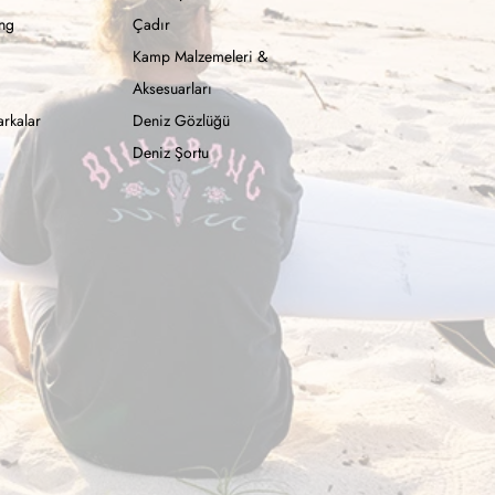
ong
Çadır
Kamp Malzemeleri &
Aksesuarları
rkalar
Deniz Gözlüğü
Deniz Şortu