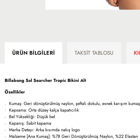
ÜRÜN BILGILERI
TAKSIT TABLOSU
K
Billabong Sol Searcher Tropic Bikini Alt
Özellikler
Kumaş: Geri dönüştürülmüş naylon, şeftali dokulu, esnek karışım kumaş
Kapsama: Orta düzey kalça kapatıcılık
Bel Yüksekliği: Düşük bel
Kapanış: Sabit kapama
Marka Detayı: Arka kısımda nakış logo
Malzeme [Ana Kumaş]: %78 Geri Dönüştürülmüş Naylon, %22 Elastan