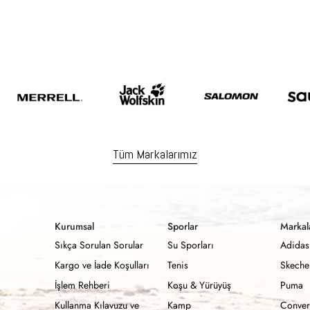
Tüm Markalarımız
Kurumsal
Sporlar
Markal
Sıkça Sorulan Sorular
Su Sporları
Adidas
Kargo ve İade Koşulları
Tenis
Skeche
İşlem Rehberi
Koşu & Yürüyüş
Puma
Kullanma Kılavuzu ve
Kamp
Conver