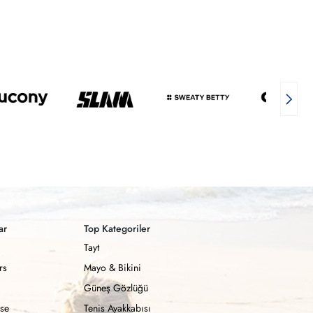
ar
Top Kategoriler
Tayt
rs
Mayo & Bikini
Güneş Gözlüğü
se
Tenis Ayakkabısı