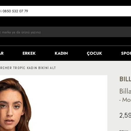
eri 0850 532 07 79
AR
ERKEK
KADIN
ÇOCUK
SPO
RCHER TROPIC KADIN BIKINI ALT
BIL
Bil
- Mo
2,5