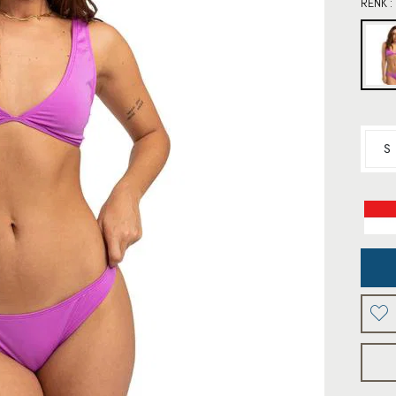
RENK :
S