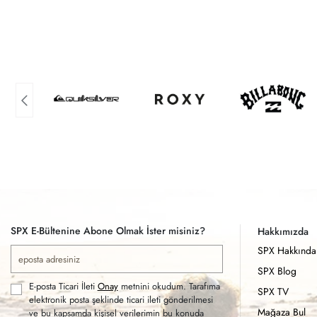
SPX E-Bültenine Abone Olmak İster misiniz?
Hakkımızda
SPX Hakkında
SPX Blog
E-posta Ticari İleti
Onay
metnini okudum. Tarafıma
SPX TV
elektronik posta şeklinde ticari ileti gönderilmesi
Mağaza Bul
ve bu kapsamda kişisel verilerimin bu konuda