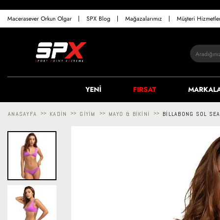
Macerasever Orkun Olgar
SPX Blog
Mağazalarımız
Müşteri Hizmetl
YENİ
FIRSAT
MARKAL
ANASAYFA
>>
KADIN
>>
GIYIM
>>
MAYO & BIKINI
>>
BILLABONG SOL SEA