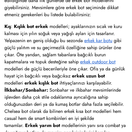
edildiğinde daha ılık günlerde de erkek bot modellerini
giyebilirsiniz. Mevsimlere göre erkek bot seçiminde dikkat
etmeniz gerekenleri bu listede bulabilirsiniz:
Kış
:
Kışlık bot erkek
modelleri; ayaklarınızın sıcak ve kuru
kalması için yılın soğuk veya yağışlı ayları için tasarlanır.
Yelpazenin en geniş olduğu bu sezonda
erkek kar botu
gibi
güçlü yalıtım ve su geçirmezlik özelliğine sahip ürünler öne
çıkar. Öte yandan, sağlam tabanlara bağcıklı burun
kapatmalara ve topuk desteğine sahip
erkek outdoor bot
modelleri de güçlü becerileriyle öne çıkar. Ofis ya da günlük
hayat için bağcıklı veya bağcıksız
erkek uzun bot
modelleri
erkek kışlık bot
ihtiyaçlarınızı karşılayabilir.
İlkbahar/Sonbahar:
Sonbahar ve ilkbahar mevsimlerinde
işlevden daha çok stile odaklanma ayrıcalığına sahip
olduğunuzdan deri ya da kumaş botlar daha fazla seçilebilir.
Chelsea bot olarak da bilinen erkek kısa bot modelleri hem
casual hem de smart kombinleri en iyi şekilde
tamamlar.
Erkek yarım bot
modellerinin yanı sıra combat ya