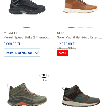
MERRELL
SOREL
Merrell Speed Strike 2 Thermo Mid Waterproof Erkek Siyah Bot
Sorel Machilllitemidwp Erkek Kahverengi Kar Botu
8.999,99 TL
12.073,99 TL
16.099,99 TL
Resmi Distribütör
%25