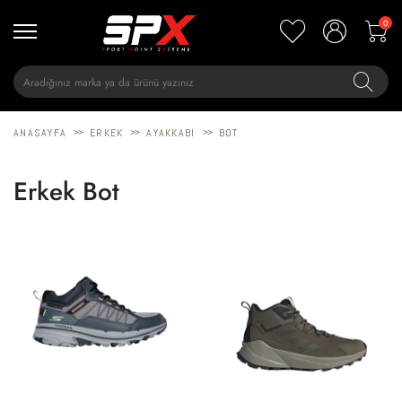
0
>>
>>
>>
ANASAYFA
ERKEK
AYAKKABI
BOT
Erkek Bot