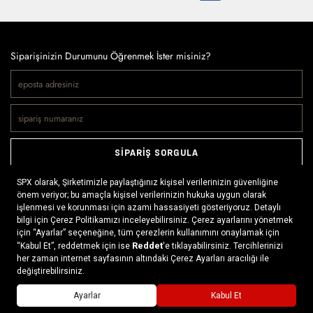
Siparişinizin Durumunu Öğrenmek İster misiniz?
SİPARİŞ SORGULA
Doğaya ve spora tutkuyla bağlı olanların markası SPX, çeşitli
kategorilerde sunduğu spor giyim ürünleri, outdoor ayakkabılar,
ekipman ve aksesuarlar ile, her yerde ve her koşulda doğayla
buluşmayı mümkün kılıyor. Daima aktif bir yaşam tarzını
benimseyenlerin ihtiyaç duyabileceği her şey, SPX’in online
x
mağazasında ziyaretçilerin beğenisine sunuluyor.
Daha fazlası >