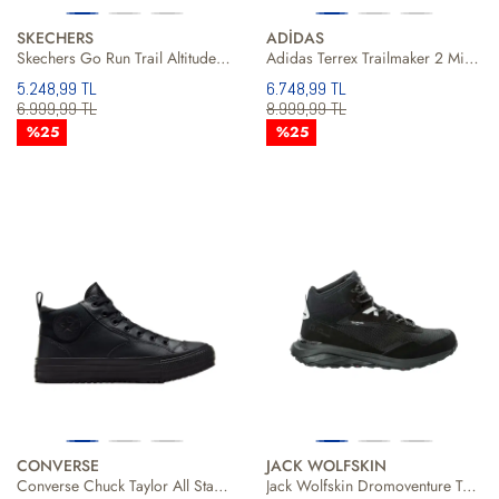
SKECHERS
ADİDAS
Skechers Go Run Trail Altitude 20 Erkek Gri Bot
Adidas Terrex Trailmaker 2 Mid Lea Erkek Outdoor Bot
5.248,99 TL
6.748,99 TL
6.999,99 TL
8.999,99 TL
%25
%25
CONVERSE
JACK WOLFSKIN
Converse Chuck Taylor All Star Malden Street Boot Erkek Günlük Ayakkabı
Jack Wolfskin Dromoventure Texapore Mid Erkek Gri Bot