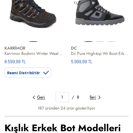
KARRİMOR
DC
Karrimor Bodmin Winter Weathertite Black Erkek Siyah Bot
Dc Pure High-top Wr Boot Erkek Bot
8.599,99 TL
5.999,99 TL
Resmi Distribütör
Geri
1
/
8
İleri
187 üründen
24
ürün gösteriliyor
Kışlık Erkek Bot Modelleri