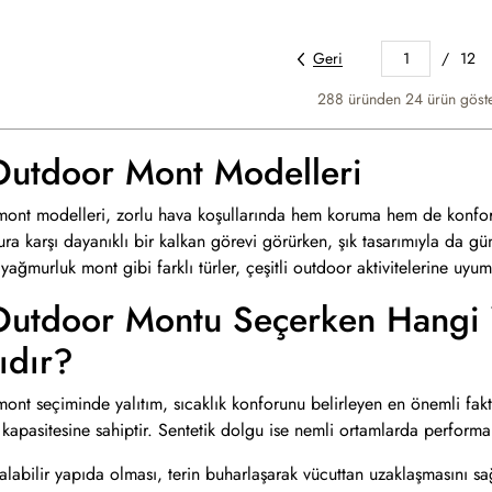
Geri
1
/
12
288 üründen
24
ürün göste
Outdoor Mont Modelleri
ont modelleri, zorlu hava koşullarında hem koruma hem de konfor
ra karşı dayanıklı bir kalkan görevi görürken, şık tasarımıyla da g
ağmurluk mont gibi farklı türler, çeşitli outdoor aktivitelerine uyum
utdoor Montu Seçerken Hangi Ya
ıdır?
ont seçiminde yalıtım, sıcaklık konforunu belirleyen en önemli fak
 kapasitesine sahiptir. Sentetik dolgu ise nemli ortamlarda performa
 alabilir yapıda olması, terin buharlaşarak vücuttan uzaklaşmasını s