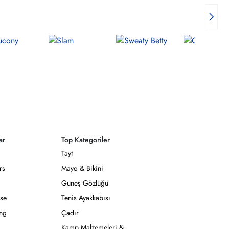
ar
Top Kategoriler
Tayt
rs
Mayo & Bikini
Güneş Gözlüğü
se
Tenis Ayakkabısı
ong
Çadır
Kamp Malzemeleri &