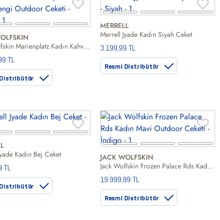
MERRELL
Merrell Jyade Kadın Siyah Ceket
OLFSKIN
Jack Wolfskin Marienplatz Kadın Kahverengi Outdoor Ceketi
3.199,99 TL
99 TL
Resmi Distribütör
Distribütör
L
Jyade Kadın Bej Ceket
JACK WOLFSKIN
Jack Wolfskin Frozen Palace Rds Kadın Mavi Outdoor Ceketi
9 TL
19.999,99 TL
Distribütör
Resmi Distribütör