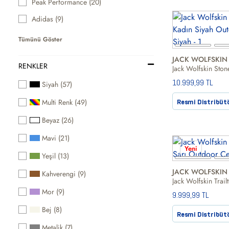
Peak Performance (20)
Adidas (9)
Tümünü Göster
JACK WOLFSKIN
RENKLER
10.999,99 TL
Siyah (57)
Multi Renk (49)
Resmi Distribüt
Beyaz (26)
Mavi (21)
Yeni
Yeşil (13)
JACK WOLFSKIN
Kahverengi (9)
Mor (9)
9.999,99 TL
Bej (8)
Resmi Distribüt
Metalik (7)