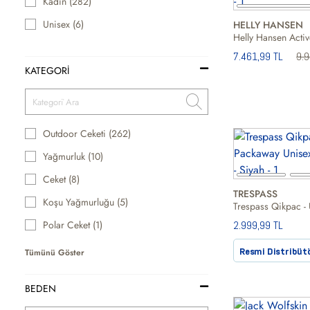
Kadin (282)
Unisex (6)
HELLY HANSEN
7.461,99 TL
9.
KATEGORİ
Outdoor Ceketi (262)
Yağmurluk (10)
Ceket (8)
TRESPASS
Koşu Yağmurluğu (5)
Polar Ceket (1)
2.999,99 TL
Resmi Distribüt
Tümünü Göster
BEDEN