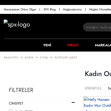
Macerasever Orkun Olgar
SPX Blog
Mağazalarımız
Müşteri Hizmetl
YENİ
FIRSAT
MARKAL
>>
>>
>>
ANASAYFA
KADIN
GIYIM
OUTDOOR MONT
Kadın O
GÖRÜNTÜLE
FİLTRELER
CINSIYET