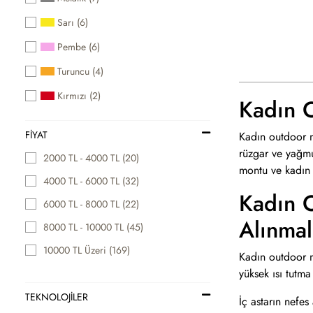
Sarı (6)
Pembe (6)
Turuncu (4)
Kırmızı (2)
Kadın 
FIYAT
Kadın outdoor m
rüzgar ve yağmu
2000 TL - 4000 TL (20)
montu ve kadın y
4000 TL - 6000 TL (32)
Kadın O
6000 TL - 8000 TL (22)
Alınmal
8000 TL - 10000 TL (45)
10000 TL Üzeri (169)
Kadın outdoor m
yüksek ısı tutma
TEKNOLOJİLER
İç astarın nefes