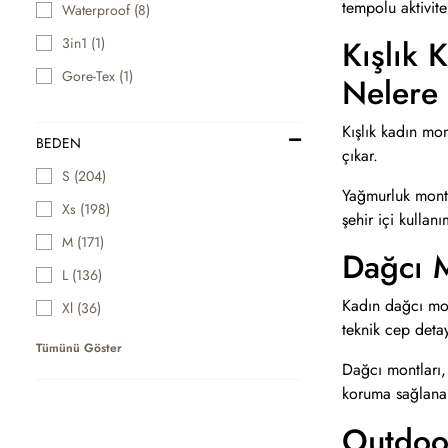
tempolu aktivite
Waterproof (8)
Kışlık 
3in1 (1)
Gore-Tex (1)
Nelere 
Kışlık kadın mo
BEDEN
çıkar.
S (204)
Yağmurluk montla
Xs (198)
şehir içi kulla
M (171)
Dağcı 
L (136)
Kadın dağcı mont
Xl (36)
teknik cep detay
Tümünü Göster
Dağcı montları,
koruma sağlanab
Outdoor