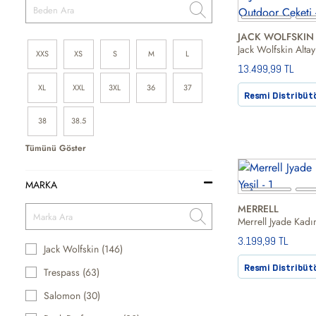
JACK WOLFSKIN
XXS
XS
S
M
L
13.499,99 TL
XL
XXL
3XL
36
37
Resmi Distribüt
38
38.5
Tümünü Göster
MARKA
MERRELL
Merrell Jyade Kadı
3.199,99 TL
Jack Wolfskin (146)
Resmi Distribüt
Trespass (63)
Salomon (30)