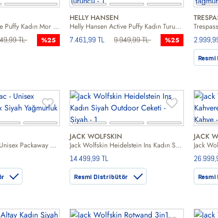
HELLY HANSEN
TRESPA
Helly Hansen Active Puffy Kadın Mor Outdoor Ceketi
Helly Hansen Active Puffy Kadın Turuncu Outdoor Ceketi
949,99 TL
7.461,99 TL
9.949,99 TL
2.999,9
%25
%25
Resmi 
JACK WOLFSKIN
JACK W
Trespass Qikpac - Unisex Packaway Unisex Siyah Yağmurluk
Jack Wolfskin Heidelstein Ins Kadın Siyah Outdoor Ceketi
14.499,99 TL
26.999,
ör
Resmi Distribütör
Resmi 