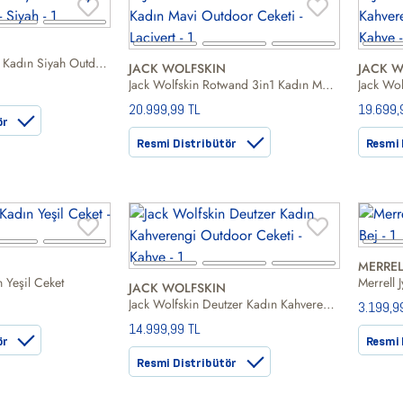
Jack Wolfskin Altay Kadın Siyah Outdoor Ceketi
JACK WOLFSKIN
JACK W
Jack Wolfskin Rotwand 3in1 Kadın Mavi Outdoor Ceketi
20.999,99 TL
19.699,
ör
Resmi Distribütör
Resmi 
MERREL
n Yeşil Ceket
Merrell 
JACK WOLFSKIN
Jack Wolfskin Deutzer Kadın Kahverengi Outdoor Ceketi
3.199,9
14.999,99 TL
ör
Resmi 
Resmi Distribütör