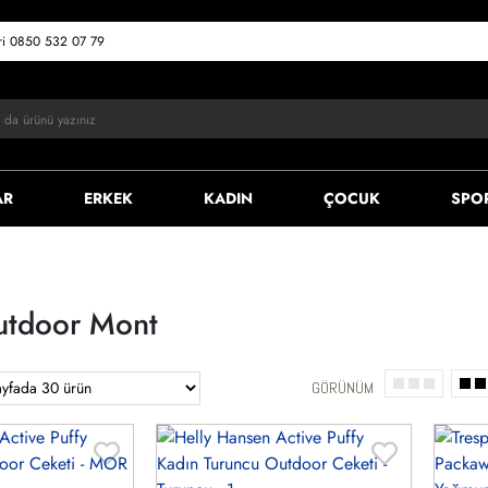
eri 0850 532 07 79
AR
ERKEK
KADIN
ÇOCUK
SPO
utdoor Mont
GÖRÜNÜM