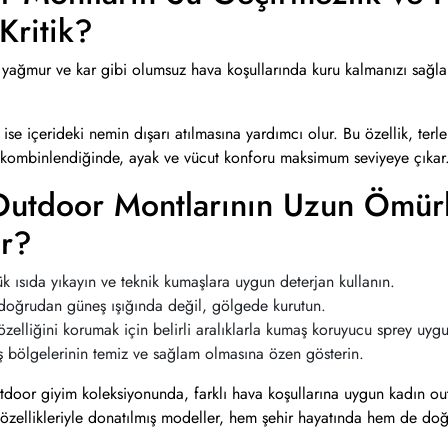
Kritik?
yağmur ve kar gibi olumsuz hava koşullarında kuru kalmanızı sağlar.
 ise içerideki nemin dışarı atılmasına yardımcı olur. Bu özellik, terle
 kombinlendiğinde, ayak ve vücut konforu maksimum seviyeye çıkar
utdoor Montlarının Uzun Ömürlü
ir?
 ısıda yıkayın ve teknik kumaşlara uygun deterjan kullanın.
doğrudan güneş ışığında değil, gölgede kurutun.
zelliğini korumak için belirli aralıklarla kumaş koruyucu sprey uygu
ş bölgelerinin temiz ve sağlam olmasına özen gösterin.
tdoor giyim koleksiyonunda, farklı hava koşullarına uygun kadın outd
k özellikleriyle donatılmış modeller, hem şehir hayatında hem de doğa