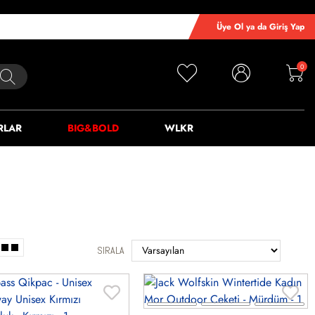
Üye Ol ya da Giriş Yap
0
RLAR
BIG&BOLD
WLKR
SIRALA