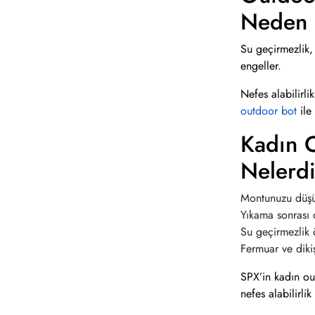
Neden 
Su geçirmezlik, 
engeller.
Nefes alabilirlik
outdoor bot
ile
Kadın O
Nelerd
Montunuzu düşük
Yıkama sonrası 
Su geçirmezlik ö
Fermuar ve diki
SPX’in kadın ou
nefes alabilirli