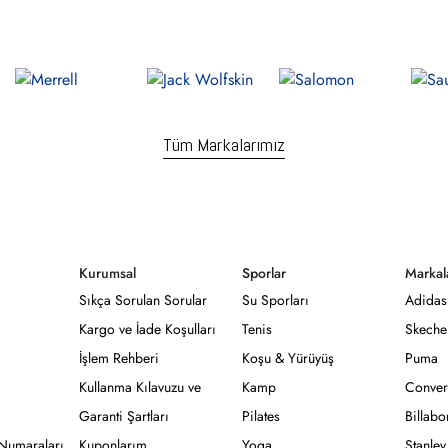
Tüm Markalarımız
Kurumsal
Sporlar
Markal
Sıkça Sorulan Sorular
Su Sporları
Adidas
Kargo ve İade Koşulları
Tenis
Skeche
İşlem Rehberi
Koşu & Yürüyüş
Puma
Kullanma Kılavuzu ve
Kamp
Conver
Garanti Şartları
Pilates
Billab
Numaraları
Kuponlarım
Yoga
Stanley