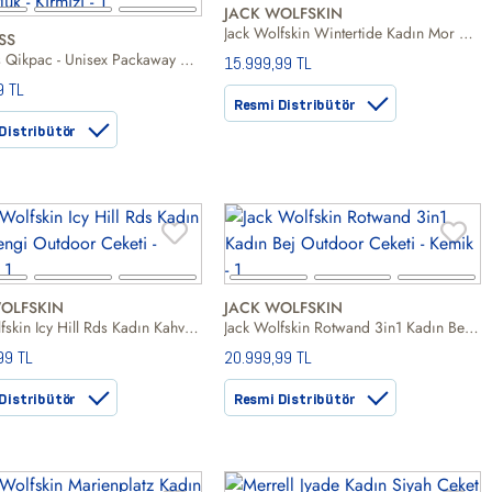
JACK WOLFSKIN
Jack Wolfskin Wintertide Kadın Mor Outdoor Ceketi
SS
Trespass Qikpac - Unisex Packaway Unisex Kırmızı Yağmurluk
15.999,99 TL
9 TL
Resmi Distribütör
Distribütör
OLFSKIN
JACK WOLFSKIN
Jack Wolfskin Icy Hill Rds Kadın Kahverengi Outdoor Ceketi
Jack Wolfskin Rotwand 3in1 Kadın Bej Outdoor Ceketi
99 TL
20.999,99 TL
Distribütör
Resmi Distribütör