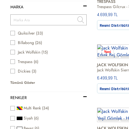
TRESPASS
Trespass Gilcrux -
MARKA
4.699,99 TL
Resmi Distribüt
Quiksilver (33)
Billabong (26)
Yeni
Jack Wolfskin (15)
Trespass (6)
JACK WOLFSKIN
Dickies (3)
6.499,99 TL
Tümünü Göster
Resmi Distribüt
RENKLER
Multi Renk (34)
Siyah (6)
Beyaz (6)
JACK WOLFSKIN