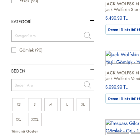
Erkek (90)
JACK WOLFSKIN
6.499,99 TL
KATEGORİ
Resmi Distribüt
Gömlek (90)
BEDEN
JACK WOLFSKIN
6.999,99 TL
Resmi Distribüt
XS
S
M
L
XL
XXL
XXXL
Tümünü Göster