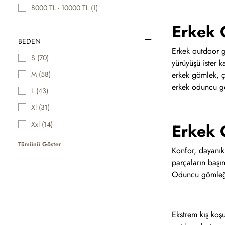
8000 TL - 10000 TL (1)
Erkek 
BEDEN
Erkek outdoor gö
S (70)
yürüyüşü ister 
M (58)
erkek gömlek, çe
erkek oduncu gö
L (43)
Xl (31)
Xxl (14)
Erkek 
Tümünü Göster
Konfor, dayanıkl
parçaların başı
Oduncu gömleği g
Ekstrem kış koşu