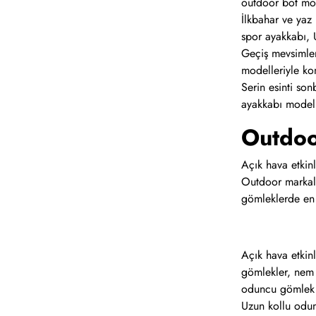
outdoor bot mode
İlkbahar ve yaz
spor ayakkabı, 
Geçiş mevsimler
modelleriyle ko
Serin esinti son
ayakkabı modell
Outdoo
Açık hava etkin
Outdoor markala
gömleklerde en
Açık hava etkinl
gömlekler, nem 
oduncu gömlek m
Uzun kollu odunc