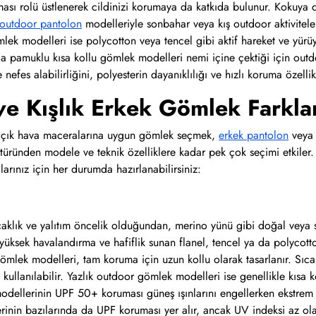
sı rolü üstlenerek cildinizi korumaya da katkıda bulunur. Kokuya d
 outdoor pantolon
modelleriyle sonbahar veya kış outdoor aktivitele
lek modelleri ise polycotton veya tencel gibi aktif hareket ve yürü
ca pamuklu kısa kollu gömlek modelleri nemi içine çektiği için out
nefes alabilirliğini, polyesterin dayanıklılığı ve hızlı koruma özellikl
ve Kışlık Erkek Gömlek Farkla
k açık hava maceralarına uygun gömlek seçmek,
erkek pantolon
veya 
 türünden modele ve teknik özelliklere kadar pek çok seçimi etkiler.
arınız için her durumda hazırlanabilirsiniz:
caklık ve yalıtım öncelik olduğundan, merino yünü gibi doğal veya se
n yüksek havalandırma ve hafiflik sunan flanel, tencel ya da polyco
ömlek modelleri, tam koruma için uzun kollu olarak tasarlanır. Sıcak
 kullanılabilir. Yazlık outdoor gömlek modelleri ise genellikle kısa
odellerinin UPF 50+ koruması güneş ışınlarını engellerken ekstrem 
inin bazılarında da UPF koruması yer alır, ancak UV indeksi az ol