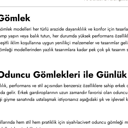
Gömlek
mlek modelleri her türlü arazide dayanıklılık ve konfor için tasarla
kamp yapın veya balık tutun, her durumda yüksek performans özelli
şitli iklim koşullarına uygun yenilikçi malzemeler ve tasarımlar gelişt
mleği modellerinden yazlık tasarımlara kadar pek çok şık tasarım si
Oduncu Gömlekleri ile Günlük
ılık, performans ve stil açısından benzersiz özelliklere sahip erkek
nda gelir. Erkek gardıroplarının uzun zamandır favorisi olan odunc
iyme sanatında ustalaşmak istiyorsanız aşağıdaki şık ve işlevsel kom
llarında hem stil hem pratiklik için siyah-lacivert oduncu gömleği 