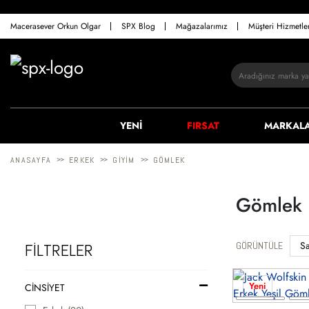
Macerasever Orkun Olgar
SPX Blog
Mağazalarımız
Müşteri Hizmetl
YENİ
FIRSAT
MARKAL
>>
>>
>>
ANASAYFA
ERKEK
GIYIM
GÖMLEK
Gömlek
GÖRÜNTÜLE
FİLTRELER
Yeni
CINSIYET