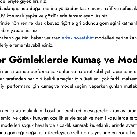
lleriyle giyebilirsiniz.
 başlangıcında doğal merino yününden tasarlanan, hafif ve nefes al
UV korumalı şapka ve gözlüklerle tamamlayabilirsiniz.
inde nötr renkte klasik beyaz tişörtle gri oduncu gömleğini katmanl
mbin yapabilirsiniz.
baharın gelişini haber verirken
erkek sweatshirt
modelleri yerine kah
eriyle tamamlayabilirsiniz.
r Gömleklerde Kumaş ve Mod
likleri sırasında performans, konfor ve hareket kabiliyeti açısınd
r tarafından her biri belirli amaçlar için üretilen, çok farklı mal
 iyi performans için kumaş ve model seçimi yaparken şunları mutl
ikleri sırasındaki iklim koşulları tercih edilmesi gereken kumaş tür
emici ve çabuk kuruyan özellikleriyle sıcak ve nemli koşullarda terc
odelleri soğuk havalarda sıcaklık sunarak kış etkinliklerinde avanta
u gömleği doğal ısı düzenleyici özellikleri sayesinde en zorlu kış 