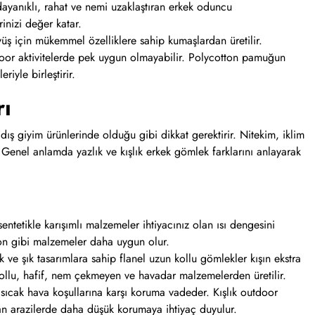
ayanıklı, rahat ve nemi uzaklaştıran erkek oduncu
rinizi değer katar.
yüş için mükemmel özelliklere sahip kumaşlardan üretilir.
door aktivitelerde pek uygun olmayabilir. Polycotton pamuğun
eriyle birleştirir.
rı
dış giyim ürünlerinde olduğu gibi dikkat gerektirir. Nitekim, iklim
 Genel anlamda yazlık ve kışlık erkek gömlek farklarını anlayarak
ntetikle karışımlı malzemeler ihtiyacınız olan ısı dengesini
tton gibi malzemeler daha uygun olur.
 ve şık tasarımlara sahip flanel uzun kollu gömlekler kışın ekstra
 kollu, hafif, nem çekmeyen ve havadar malzemelerden üretilir.
sıcak hava koşullarına karşı koruma vadeder. Kışlık outdoor
an arazilerde daha düşük korumaya ihtiyaç duyulur.