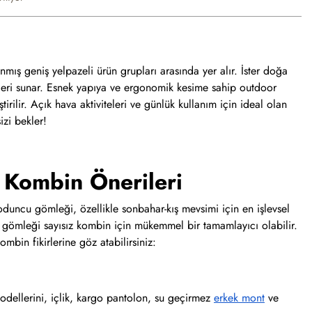
nmış geniş yelpazeli ürün grupları arasında yer alır. İster doğa
kleri sunar. Esnek yapıya ve ergonomik kesime sahip outdoor
irilir. Açık hava aktiviteleri ve günlük kullanım için ideal olan
zi bekler!
 Kombin Önerileri
 oduncu gömleği, özellikle sonbahar-kış mevsimi için en işlevsel
u gömleği sayısız kombin için mükemmel bir tamamlayıcı olabilir.
bin fikirlerine göz atabilirsiniz:
modellerini, içlik, kargo pantolon, su geçirmez
erkek mont
ve