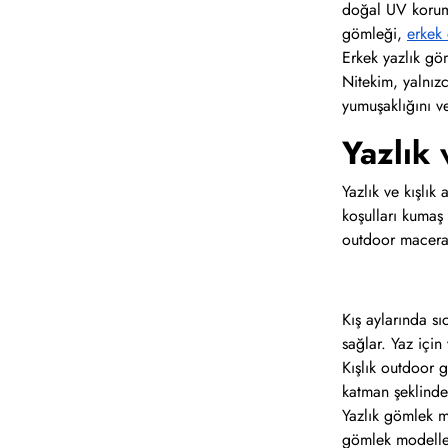
doğal UV koruma
gömleği,
erkek
Erkek yazlık göm
Nitekim, yalnız
yumuşaklığını ve 
Yazlık 
Yazlık ve kışlı
koşulları kumaş
outdoor maceral
Kış aylarında sı
sağlar. Yaz içi
Kışlık outdoor g
katman şeklinde
Yazlık gömlek m
gömlek modeller