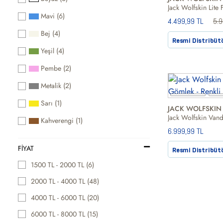
Mavi (6)
4.499,99 TL
5.
Bej (4)
Resmi Distribüt
Yeşil (4)
Pembe (2)
Metalik (2)
Sarı (1)
JACK WOLFSKIN
Jack Wolfskin Van
Kahverengi (1)
6.999,99 TL
FIYAT
Resmi Distribüt
1500 TL - 2000 TL (6)
2000 TL - 4000 TL (48)
4000 TL - 6000 TL (20)
6000 TL - 8000 TL (15)