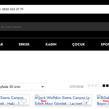
eri 0850 532 07 79
AR
ERKEK
KADIN
ÇOCUK
SPO
GÖRÜNÜM
Yeni
Yeni