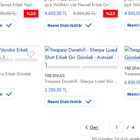
Jack Wolfskin Lite Flannel Erkek Yeşil Gömlek
Jack Wolfskin Lite Flannel Erkek Gri Gömlek
Jack Wo
999,99 TL
4.499,99 TL
5.999,99 TL
4.999,9
%25
%25
Resmi 
ör
Resmi Distribütör
TRESPA
dra Erkek Gömlek
Trespass
TRESPASS
Trespass Danehill - Sherpa Lined Shirt Erkek Gri Gömlek
4.899,9
3.399,99 TL
ör
Resmi 
Resmi Distribütör
Geri
1
/
4
90 üründen
24
ürün göster