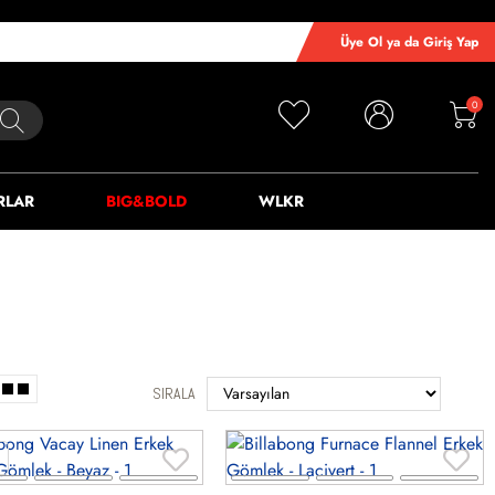
Üye Ol ya da Giriş Yap
0
RLAR
BIG&BOLD
WLKR
SIRALA