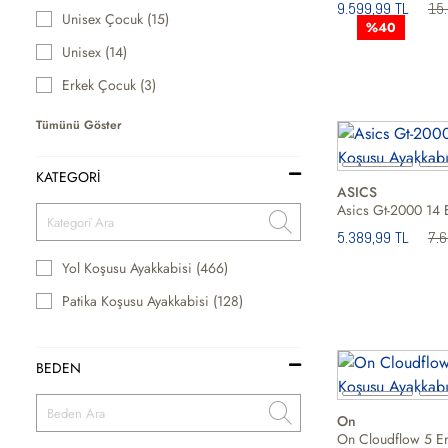
9.599,99 TL
15.
Unisex Çocuk (15)
%40
Unisex (14)
Erkek Çocuk (3)
Tümünü Göster
KATEGORİ
ASICS
5.389,99 TL
7.
Yol Koşusu Ayakkabisi (466)
Patika Koşusu Ayakkabisi (128)
BEDEN
On