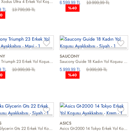
Saucony Xodus Ultra 4 Erkek Yol Koşusu Ayakkabısı
6.599,99 TL
10.999,99 TL
%40
9 TL
13.799,99 TL
0
NY
SAUCONY
Saucony Triumph 23 Erkek Yol Koşusu Ayakkabısı
Saucony Guide 18 Kadın Yol Koşusu Ayakkabısı
9 TL
10.999,99 TL
5.999,99 TL
9.999,99 TL
0
%40
S
ASICS
Brooks Glycerin Gts 22 Erkek Yol Koşusu Ayakkabısı
Asics Gt-2000 14 Tokyo Erkek Yol Koşusu Ayakkabısı