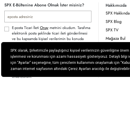
SPX E-Bültenine Abone Olmak İster misiniz?
Hakkımızda
SPX Hakkında
SPX Blog
E-posta Ticari İleti
Onay
metnini okudum. Tarafıma
SPX TV
elektronik posta şeklinde ticari ileti gönderilmesi
Mağaza Bul
ve bu kapsamda kişisel verilerimin bu konuda
hizmet alınan tedarikçi firmaya iletilmesine onay
İletişim
veriyorum.
Banka Hesap 
Üyelik sözleşmesini
ve
Kişisel Verilerin
İnsan Kaynakla
İşlenmesine İlişkin Aydınlatma Metnini Okudum ve
Kabul ediyorum. Üyelik sözleşmesini okudum
Etik Hat
onaylıyorum.
Kamera İzleme
Kişisel verilerimin hizmetin verilebilmesi için site
Kamera Kayıtla
altyapısını sağlayan firmaların yurtdışında bulunan
Aydınlatma Me
sunucularına aktarılmasına açık rızamla onay
veriyorum.
SPX Destek
ÜYE OL
Müşteri Hizmetleri