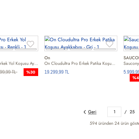
On
SAUCO
Puma Scend Pro Erkek Yol Koşusu Ayakkabısı
On Cloudultra Pro Erkek Patika Koşusu Ayakkabısı
299,99 TL
19.299,99 TL
5.999,9
%30
%4
Geri
1
/
25
594 üründen
24
ürün göste