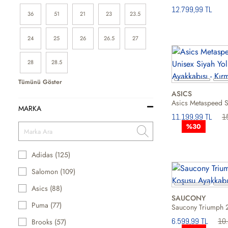
12.799,99 TL
36
51
21
23
23.5
24
25
26
26.5
27
28
28.5
Tümünü Göster
ASICS
MARKA
11.199,99 TL
1
%30
Adidas (125)
Salomon (109)
Asics (88)
SAUCONY
Puma (77)
6.599,99 TL
10.
Brooks (57)