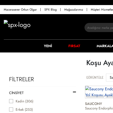
Macerasever Orkun Olgar
SPX Blog
Mağazalarımız
Müşteri Hizmetl
YENİ
FIRSAT
MARKAL
Koşu Aya
GÖRÜNTÜLE
FİLTRELER
CINSIYET
Kadin (306)
SAUCONY
Erkek (253)