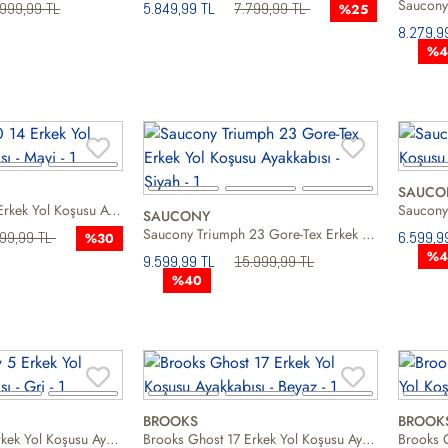
999,99 TL
5.849,99 TL
7.799,99 TL
%25
8.279,9
%4
SAUCO
Asics Gt-2000 14 Erkek Yol Koşusu Ayakkabısı
SAUCONY
Saucony Triumph 23 Gore-Tex Erkek Yol Koşusu Ayakkabısı
699,99 TL
6.599,9
%30
%4
9.599,99 TL
15.999,99 TL
%40
BROOKS
BROOK
On Cloudflow 5 Erkek Yol Koşusu Ayakkabısı
Brooks Ghost 17 Erkek Yol Koşusu Ayakkabısı