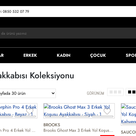
eri 0850 532 07 79
AR
ERKEK
KADIN
ÇOCUK
SPO
kkabısı Koleksiyonu
GÖRÜNÜM
BROOKS
Saucony Endorphin Pro 4 Erkek Yol Koşusu Ayakkabısı
Brooks Ghost Max 3 Erkek Yol Koşusu Ayakkabısı
SAUCO