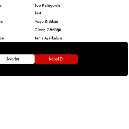
ar
Top Kategoriler
Tayt
rs
Mayo & Bikini
Güneş Gözlüğü
se
Tenis Ayakkabısı
ong
Çadır
Kamp Malzemeleri &
Aksesuarları
x
rkalar
Deniz Gözlüğü
Deniz Şortu