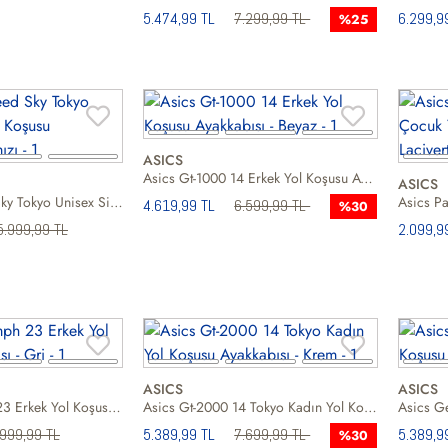
5.474,99 TL
7.299,99 TL
6.299,9
%25
ASICS
Asics Gt-1000 14 Erkek Yol Koşusu Ayakkabısı
ASICS
Asics Metaspeed Sky Tokyo Unisex Siyah Yol Koşusu Ayakkabısı
4.619,99 TL
6.599,99 TL
%30
5.999,99 TL
2.099,9
ASICS
ASICS
Saucony Triumph 23 Erkek Yol Koşusu Ayakkabısı
Asics Gt-2000 14 Tokyo Kadın Yol Koşusu Ayakkabısı
999,99 TL
5.389,99 TL
7.699,99 TL
5.389,9
%30