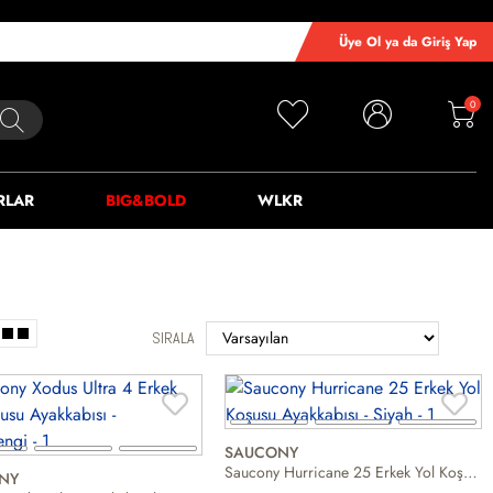
Üye Ol ya da Giriş Yap
0
RLAR
BIG&BOLD
WLKR
SIRALA
SAUCONY
Saucony Hurricane 25 Erkek Yol Koşusu Ayakkabısı
NY