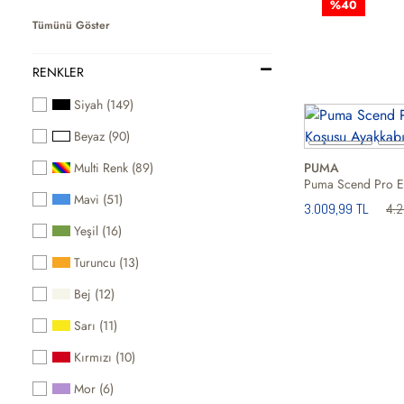
%40
Tümünü Göster
RENKLER
Siyah (149)
Beyaz (90)
Multi Renk (89)
PUMA
Mavi (51)
3.009,99 TL
4.
Yeşil (16)
Turuncu (13)
Bej (12)
Sarı (11)
Kırmızı (10)
Mor (6)