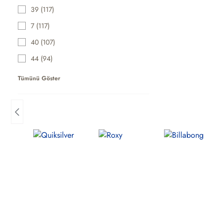
39 (117)
7 (117)
40 (107)
44 (94)
Tümünü Göster