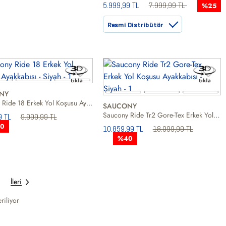
5.999,99 TL
7.999,99 TL
%25
Resmi Distribütör
NY
Saucony Ride 18 Erkek Yol Koşusu Ayakkabısı
SAUCONY
Saucony Ride Tr2 Gore-Tex Erkek Yol Koşusu Ayakkabısı
9 TL
9.999,99 TL
0
10.859,99 TL
18.099,99 TL
%40
İleri
riliyor