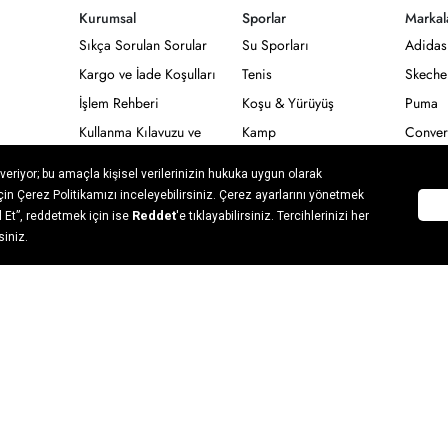
Kurumsal
Sporlar
Markal
Sıkça Sorulan Sorular
Su Sporları
Adidas
Kargo ve İade Koşulları
Tenis
Skeche
İşlem Rehberi
Koşu & Yürüyüş
Puma
Kullanma Kılavuzu ve
Kamp
Conver
Garanti Şartları
Pilates
Billab
Numaraları
Kuponlarım
Yoga
Stanley
rı
Kişisel Verilerin
Outdoor
Vans
Korunması
Kayak & Snowboard
Tüm Ma
 Metni
Çerez Politikası
rı
tni
 Hattı