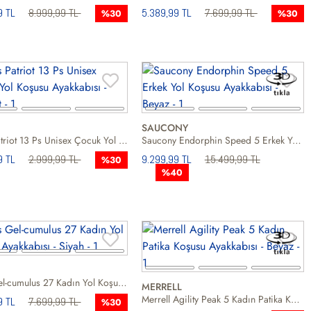
9 TL
8.999,99 TL
5.389,99 TL
7.699,99 TL
%30
%30
SAUCONY
Asics Patriot 13 Ps Unisex Çocuk Yol Koşusu Ayakkabısı
Saucony Endorphin Speed 5 Erkek Yol Koşusu Ayakkabısı
9 TL
2.999,99 TL
9.299,99 TL
15.499,99 TL
%30
%40
Asics Gel-cumulus 27 Kadın Yol Koşusu Ayakkabısı
MERRELL
Merrell Agility Peak 5 Kadın Patika Koşusu Ayakkabısı
9 TL
7.699,99 TL
%30