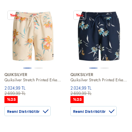
Yeni
Yeni
QUIKSILVER
QUIKSILVER
Quiksilver Stretch Printed Erkek Volley Short
Quiksilver Stretch Printed Erkek Siyah Volley Short
2.024,99 TL
2.024,99 TL
2.699,99 TL
2.699,99 TL
%25
%25
Resmi Distribütör
Resmi Distribütör