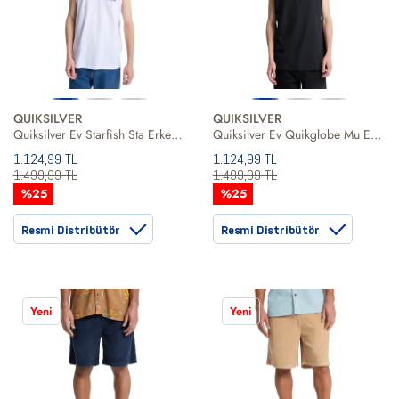
QUIKSILVER
QUIKSILVER
Quiksilver Ev Starfish Sta Erkek Beyaz Tişört
Quiksilver Ev Quikglobe Mu Erkek Siyah Tişört
1.124,99 TL
1.124,99 TL
1.499,99 TL
1.499,99 TL
%25
%25
Resmi Distribütör
Resmi Distribütör
Yeni
Yeni