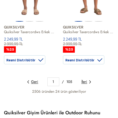
QUIKSILVER
QUIKSILVER
Quiksilver Taxercordws Erkek Mavi Şort
Quiksilver Taxercordws Erkek Bej Şort
2.249,99 TL
2.249,99 TL
2.999,99 TL
2.999,99 TL
%25
%25
Resmi Distribütör
Resmi Distribütör
Geri
1
/
105
İleri
2506 üründen
24
ürün gösteriliyor
Quiksilver Giyim Ürünleri ile Outdoor Ruhunu