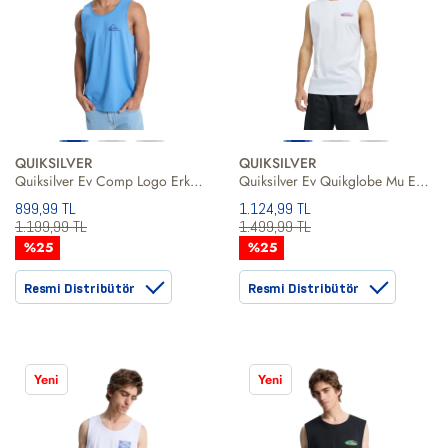
QUIKSILVER
QUIKSILVER
Quiksilver Ev Comp Logo Erkek Tişört
Quiksilver Ev Quikglobe Mu Erkek Beyaz Tişört
899,99 TL
1.124,99 TL
1.199,99 TL
1.499,99 TL
%25
%25
Resmi Distribütör
Resmi Distribütör
Yeni
Yeni