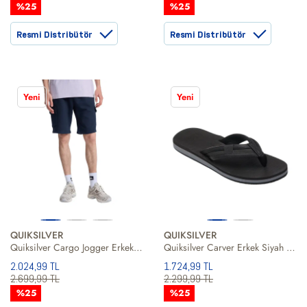
%25
%25
Resmi Distribütör
Resmi Distribütör
Yeni
Yeni
QUIKSILVER
QUIKSILVER
Quiksilver Cargo Jogger Erkek Şort
Quiksilver Carver Erkek Siyah Terlik
2.024,99 TL
1.724,99 TL
2.699,99 TL
2.299,99 TL
%25
%25