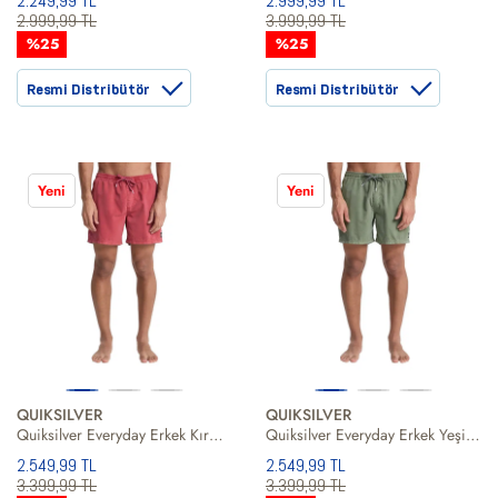
2.249,99 TL
2.999,99 TL
2.999,99 TL
3.999,99 TL
%25
%25
Resmi Distribütör
Resmi Distribütör
Yeni
Yeni
QUIKSILVER
QUIKSILVER
Quiksilver Everyday Erkek Kırmızı Volley Short
Quiksilver Everyday Erkek Yeşil Volley Short
2.549,99 TL
2.549,99 TL
3.399,99 TL
3.399,99 TL