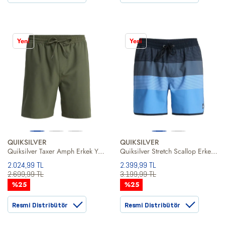
Yeni
Yeni
QUIKSILVER
QUIKSILVER
Quiksilver Taxer Amph Erkek Yeşil Şort
Quiksilver Stretch Scallop Erkek Volley Short
2.024,99 TL
2.399,99 TL
2.699,99 TL
3.199,99 TL
%25
%25
Resmi Distribütör
Resmi Distribütör