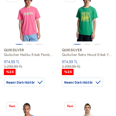
QUIKSILVER
QUIKSILVER
Quiksilver Malibu Erkek Pembe Tişört
Quiksilver Retro Mood Erkek Yeşil Tişört
974,99 TL
974,99 TL
1.299,99 TL
1.299,99 TL
%25
%25
Resmi Distribütör
Resmi Distribütör
Yeni
Yeni