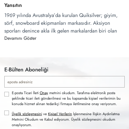
Yansıtın
1969 yılında Avustralya’da kurulan Quiksilver; giyim,
sörf, snowboard ekipmanları markasıdır. Aksiyon
sporları denince akla ilk gelen markalardan biri olan
Quiksilver; unisex, çocuk, erkek kategorisinde ürünleri
Devamını Göster
ile öne çıkar. Sokak modasını sportif tarzla birleştiren
ürünlerden oluşan koleksiyonlarda; rahat pantolonlar,
tişörtler, montlar, şortlar ve şapkalar dikkat çeker.
E-Bülten Aboneliği
Kaliteli ve dayanıklı ürünlerin bulunduğu
koleksiyonlarda, çevreye duyarlı üretim ilkesi de esas
alınır. Siz de sörf, snowboard gibi sporlara
meraklıysanız
erkek giyim
kategorisinde yer alan
E-posta Ticari İleti
Onay
metnini okudum. Tarafıma elektronik posta
şeklinde ticari ileti gönderilmesi ve bu kapsamda kişisel verilerimin bu
nitelikli ürünlere SPX üzerinden göz atabilirsiniz.
konuda hizmet alınan tedarikçi firmaya iletilmesine onay veriyorum.
Üyelik sözleşmesini
ve
Kişisel Verilerin
İşlenmesine İlişkin Aydınlatma
Metnini Okudum ve Kabul ediyorum. Üyelik sözleşmesini okudum
Quiksilver Tişörtlerle Yaz Sıcaklarında Serin ve Stil
onaylıyorum.