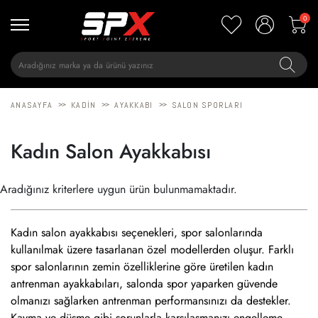
0
>>
>>
>>
ANASAYFA
KADIN
AYAKKABI
SALON SPORLARI
Kadın Salon Ayakkabısı
Aradığınız kriterlere uygun ürün bulunmamaktadır.
Kadın salon ayakkabısı seçenekleri, spor salonlarında
kullanılmak üzere tasarlanan özel modellerden oluşur. Farklı
spor salonlarının zemin özelliklerine göre üretilen kadın
antrenman ayakkabıları, salonda spor yaparken güvende
olmanızı sağlarken antrenman performansınızı da destekler.
Kayma ve düşme gibi sorunlarla karşılaşmanızı engelleme