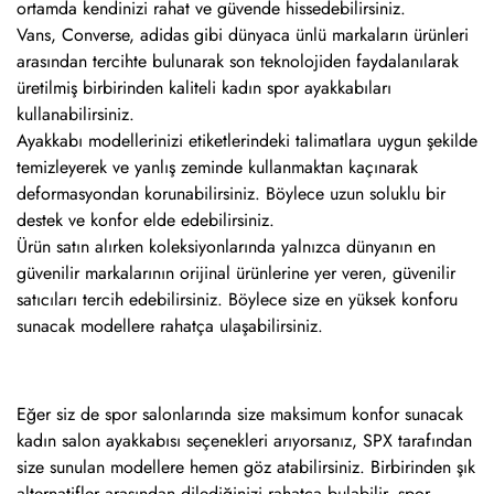
ortamda kendinizi rahat ve güvende hissedebilirsiniz.
Vans, Converse, adidas gibi dünyaca ünlü markaların ürünleri
arasından tercihte bulunarak son teknolojiden faydalanılarak
üretilmiş birbirinden kaliteli kadın spor ayakkabıları
kullanabilirsiniz.
Ayakkabı modellerinizi etiketlerindeki talimatlara uygun şekilde
temizleyerek ve yanlış zeminde kullanmaktan kaçınarak
deformasyondan korunabilirsiniz. Böylece uzun soluklu bir
destek ve konfor elde edebilirsiniz.
Ürün satın alırken koleksiyonlarında yalnızca dünyanın en
güvenilir markalarının orijinal ürünlerine yer veren, güvenilir
satıcıları tercih edebilirsiniz. Böylece size en yüksek konforu
sunacak modellere rahatça ulaşabilirsiniz.
Eğer siz de spor salonlarında size maksimum konfor sunacak
kadın salon ayakkabısı seçenekleri arıyorsanız, SPX tarafından
size sunulan modellere hemen göz atabilirsiniz. Birbirinden şık
alternatifler arasından dilediğinizi rahatça bulabilir, spor