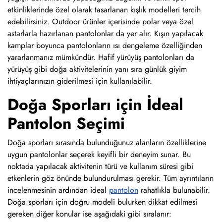
etkinliklerinde özel olarak tasarlanan kışlık modelleri tercih
edebilirsiniz. Outdoor ürünler içerisinde polar veya özel
astarlarla hazırlanan pantolonlar da yer alır. Kışın yapılacak
kamplar boyunca pantolonların ısı dengeleme özelliğinden
yararlanmanız mümkündür. Hafif yürüyüş pantolonları da
yürüyüş gibi doğa aktivitelerinin yanı sıra günlük giyim
ihtiyaçlarınızın giderilmesi için kullanılabilir.
Doğa Sporları için İdeal
Pantolon Seçimi
Doğa sporları sırasında bulunduğunuz alanların özelliklerine
uygun pantolonlar seçerek keyifli bir deneyim sunar. Bu
noktada yapılacak aktivitenin türü ve kullanım süresi gibi
etkenlerin göz önünde bulundurulması gerekir. Tüm ayrıntıların
incelenmesinin ardından ideal
pantolon
rahatlıkla bulunabilir.
Doğa sporları için doğru modeli bulurken dikkat edilmesi
gereken diğer konular ise aşağıdaki gibi sıralanır: