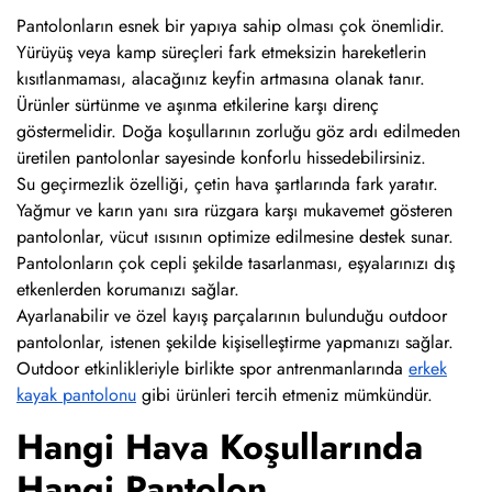
Pantolonların esnek bir yapıya sahip olması çok önemlidir.
Yürüyüş veya kamp süreçleri fark etmeksizin hareketlerin
kısıtlanmaması, alacağınız keyfin artmasına olanak tanır.
Ürünler sürtünme ve aşınma etkilerine karşı direnç
göstermelidir. Doğa koşullarının zorluğu göz ardı edilmeden
üretilen pantolonlar sayesinde konforlu hissedebilirsiniz.
Su geçirmezlik özelliği, çetin hava şartlarında fark yaratır.
Yağmur ve karın yanı sıra rüzgara karşı mukavemet gösteren
pantolonlar, vücut ısısının optimize edilmesine destek sunar.
Pantolonların çok cepli şekilde tasarlanması, eşyalarınızı dış
etkenlerden korumanızı sağlar.
Ayarlanabilir ve özel kayış parçalarının bulunduğu outdoor
pantolonlar, istenen şekilde kişiselleştirme yapmanızı sağlar.
Outdoor etkinlikleriyle birlikte spor antrenmanlarında
erkek
kayak pantolonu
gibi ürünleri tercih etmeniz mümkündür.
Hangi Hava Koşullarında
Hangi Pantolon