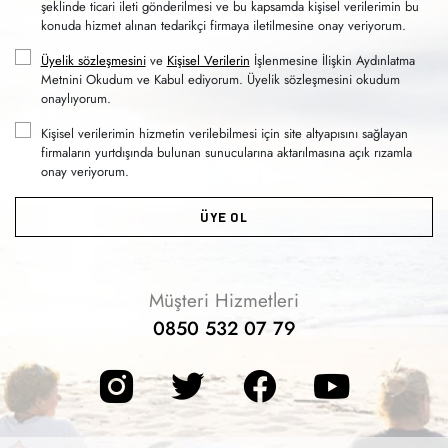
şeklinde ticari ileti gönderilmesi ve bu kapsamda kişisel verilerimin bu
konuda hizmet alınan tedarikçi firmaya iletilmesine onay veriyorum.
Üyelik sözleşmesini
ve
Kişisel Verilerin
İşlenmesine İlişkin Aydınlatma
Metnini Okudum ve Kabul ediyorum. Üyelik sözleşmesini okudum
onaylıyorum.
Kişisel verilerimin hizmetin verilebilmesi için site altyapısını sağlayan
firmaların yurtdışında bulunan sunucularına aktarılmasına açık rızamla
onay veriyorum.
ÜYE OL
Müşteri Hizmetleri
0850 532 07 79