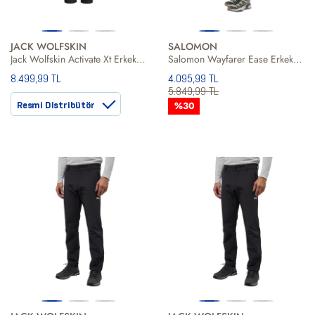
JACK WOLFSKIN
SALOMON
Jack Wolfskin Activate Xt Erkek Siyah Outdoor Pantolonu
Salomon Wayfarer Ease Erkek Outdoor Pantolonu
8.499,99 TL
4.095,99 TL
5.849,99 TL
Resmi Distribütör
%30