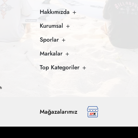
Hakkımızda
Kurumsal
Sporlar
Markalar
Top Kategoriler
tı
Mağazalarımız