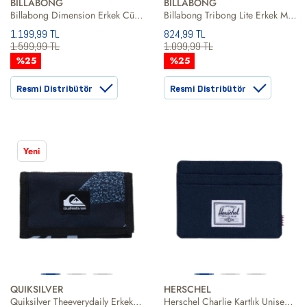
BILLABONG
BILLABONG
Billabong Dimension Erkek Cüzdan
Billabong Tribong Lite Erkek Mavi Cüzdan
1.199,99 TL
824,99 TL
1.599,99 TL
1.099,99 TL
%25
%25
Resmi Distribütör
Resmi Distribütör
Yeni
QUIKSILVER
HERSCHEL
Quiksilver Theeverydaily Erkek Siyah Cüzdan
Herschel Charlie Kartlık Unisex Cüzdan