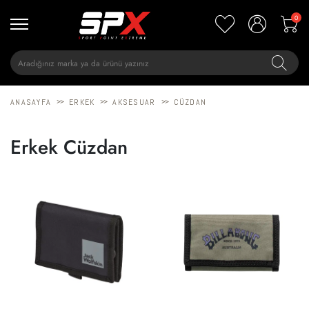
0
>>
>>
>>
ANASAYFA
ERKEK
AKSESUAR
CÜZDAN
Erkek Cüzdan