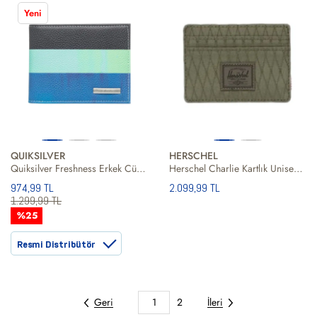
Yeni
QUIKSILVER
HERSCHEL
Quiksilver Freshness Erkek Cüzdan
Herschel Charlie Kartlık Unisex Yeşil Cüzdan
974,99 TL
2.099,99 TL
1.299,99 TL
%25
Resmi Distribütör
Geri
1
2
İleri