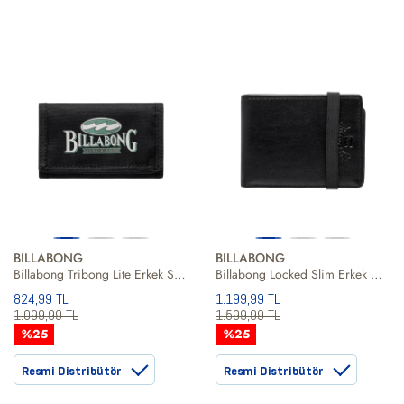
BILLABONG
BILLABONG
Billabong Tribong Lite Erkek Siyah Cüzdan
Billabong Locked Slim Erkek Cüzdan
824,99 TL
1.199,99 TL
1.099,99 TL
1.599,99 TL
%25
%25
Resmi Distribütör
Resmi Distribütör