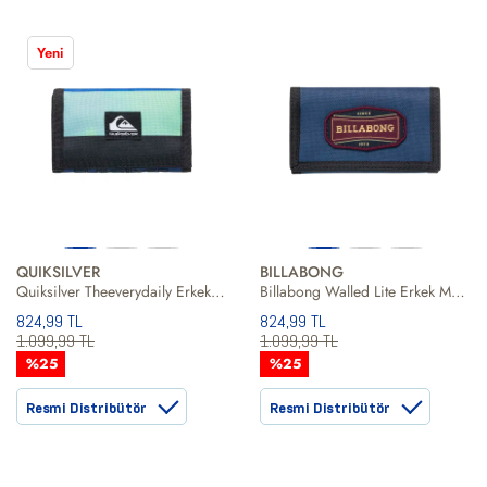
Yeni
QUIKSILVER
BILLABONG
Quiksilver Theeverydaily Erkek Mavi Cüzdan
Billabong Walled Lite Erkek Mavi Cüzdan
824,99 TL
824,99 TL
1.099,99 TL
1.099,99 TL
%25
%25
Resmi Distribütör
Resmi Distribütör