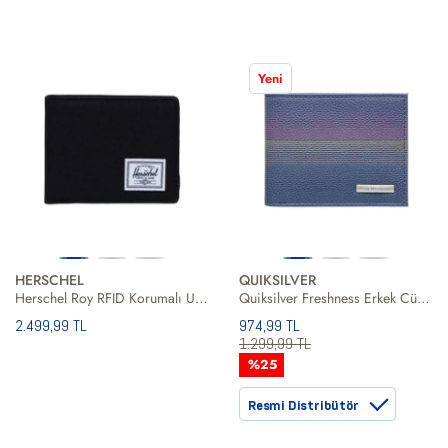
Yeni
HERSCHEL
QUIKSILVER
Herschel Roy RFID Korumalı Unisex Cüzdan
Quiksilver Freshness Erkek Cüzdan
2.499,99 TL
974,99 TL
1.299,99 TL
%25
Resmi Distribütör