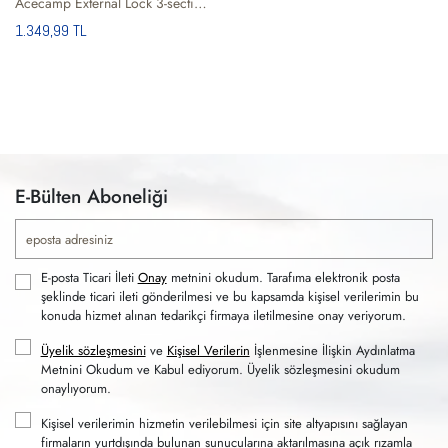
Acecamp External Lock 3-section Trekking Pole Carbon 80 2 Pcs Unisex Outdoor Batonu
1.349,99 TL
E-Bülten Aboneliği
E-posta Ticari İleti
Onay
metnini okudum. Tarafıma elektronik posta
şeklinde ticari ileti gönderilmesi ve bu kapsamda kişisel verilerimin bu
konuda hizmet alınan tedarikçi firmaya iletilmesine onay veriyorum.
Üyelik sözleşmesini
ve
Kişisel Verilerin
İşlenmesine İlişkin Aydınlatma
Metnini Okudum ve Kabul ediyorum. Üyelik sözleşmesini okudum
onaylıyorum.
Kişisel verilerimin hizmetin verilebilmesi için site altyapısını sağlayan
firmaların yurtdışında bulunan sunucularına aktarılmasına açık rızamla