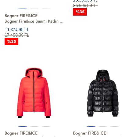
35.999,99 TL
%35
Bogner FIRE&ICE
Bogner Fire&ice Saami Kadın Mavi Ceket
11.374,99 TL
17.499,99 TL
%35
Bogner FIRE&ICE
Bogner FIRE&ICE