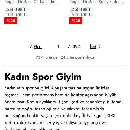
Bogner Fire&ice Cadja Kadın Kayak Ceketi
Bogner Fire&ice Romy Kadın Kayak Ceketi
25.999,99 TL
23.399,99 TL
39.999,99 TL
35.999,99 TL
%35
%35
Geri
1
/
392
İleri
9391 üründen
24
ürün gösteriliyor
Kadın Spor Giyim
Kadınların spor ve günlük yaşam tarzına uygun ürünler
seçmesi, hem performans hem de konfor açısından büyük
önem taşır. Kadın ayakkabı, tişört, şort ve sandalet gibi temel
parçalar doğru teknolojilerle ve işlevsel tasarımlarla
buluştuğunda aktif yaşam çok daha keyifli hale gelir. SPX
kadın koleksiyonları, her yaş ve ihtiyaca uygun şık ve
fonksiyonel seçenekler sunar.