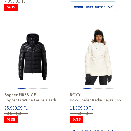
7.999,99 TL
%35
Resmi Distribütör
Bogner FIRE&ICE
ROXY
Bogner Fire&ice Farina3 Kadın Kayak Ceketi
Roxy Shelter Kadın Beyaz Snowboard Ceketi
25.999,99 TL
11.699,99 TL
39.999,99 TL
17.999,99 TL
%35
%35