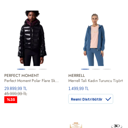
PERFECT MOMENT
MERRELL
Perfect Moment Polar Flare Ski II Kadın Siyah Kayak Ceketi
Merrell Tali Kadın Turuncu Tişört
29.899,99 TL
1.499,99 TL
45.999,99 TL
%35
Resmi Distribütör