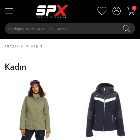
0
>>
ANASAYFA
KADIN
Kadın