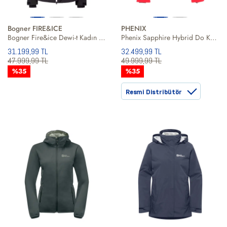
Bogner FIRE&ICE
PHENIX
Bogner Fire&ice Dewi-t Kadın Siyah Kayak Ceketi
Phenix Sapphire Hybrid Do Kadın Kırmızı Kayak Ceketi
31.199,99 TL
32.499,99 TL
47.999,99 TL
49.999,99 TL
%35
%35
Resmi Distribütör