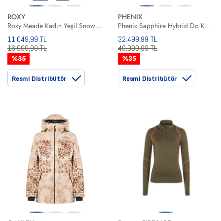
ROXY
PHENIX
Roxy Meade Kadın Yeşil Snowboard Ceketi
Phenix Sapphire Hybrid Do Kadın Siyah Kayak Ceketi
11.049,99 TL
32.499,99 TL
16.999,99 TL
49.999,99 TL
%35
%35
Resmi Distribütör
Resmi Distribütör