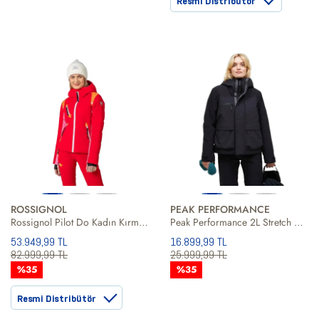
Resmi Distribütör
ROSSIGNOL
PEAK PERFORMANCE
Rossignol Pilot Do Kadın Kırmızı Kayak Ceketi
Peak Performance 2L Stretch Kadın Kayak Ceketi
53.949,99 TL
16.899,99 TL
82.999,99 TL
25.999,99 TL
%35
%35
Resmi Distribütör