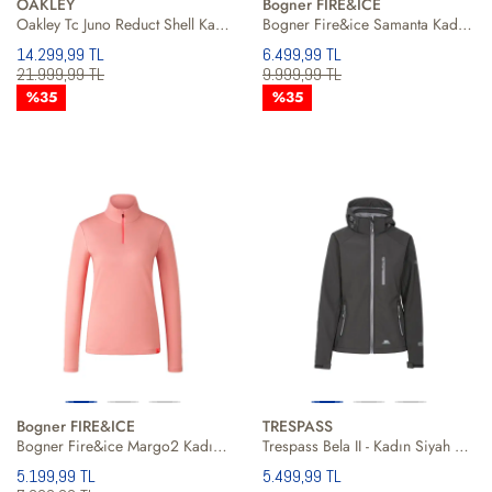
OAKLEY
Bogner FIRE&ICE
Oakley Tc Juno Reduct Shell Kadın Snowboard Ceketi
Bogner Fire&ice Samanta Kadın Yeşil İçlik Üst
14.299,99 TL
6.499,99 TL
21.999,99 TL
9.999,99 TL
%35
%35
Bogner FIRE&ICE
TRESPASS
Bogner Fire&ice Margo2 Kadın Pembe İçlik Üst
Trespass Bela II - Kadın Siyah Softshell
5.199,99 TL
5.499,99 TL