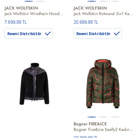
JACK WOLFSKIN
JACK WOLFSKIN
Jack Wolfskin Windhain Hoody Kadın Yeşil Softshell
Jack Wolfskin Rotwand 3in1 Kadın Mavi Outdoor Ceketi
7.699,99 TL
20.999,99 TL
Resmi Distribütör
Resmi Distribütör
Bogner FIRE&ICE
Bogner Fire&ice Saelly2 Kadın Kayak Ceketi
23.399,99 TL