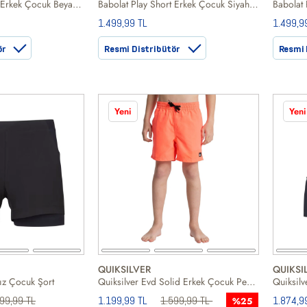
Babolat Play Short Erkek Çocuk Beyaz Şort
Babolat Play Short Erkek Çocuk Siyah Şort
Babolat 
1.499,99 TL
1.499,9
ör
Resmi Distribütör
Resmi 
Yeni
Yeni
QUIKSILVER
QUIKSI
ız Çocuk Şort
Quiksilver Evd Solid Erkek Çocuk Pembe Volley Short
99,99 TL
1.199,99 TL
1.599,99 TL
1.874,9
%25