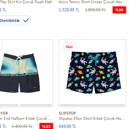
Play Skirt Kız Çocuk Siyah Etek
Asics Tennis Short Unisex Çocuk Mavi Şort
9 TL
1.329,99 TL
1.899,99 TL
%30
Distribütör
Yeni
LVER
SLIPSTOP
Quiksilver Evd Halfjam Erkek Çocuk Mavi Astarsız Boardshort
Slipstop Ellon Short Erkek Çocuk Mavi Volley Short
9 TL
2.499,99 TL
649,99 TL
%25