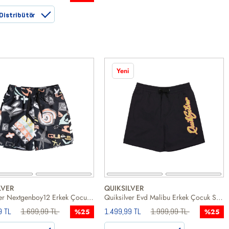
Distribütör
Yeni
LVER
QUIKSILVER
Quiksilver Nextgenboy12 Erkek Çocuk Siyah Volley Short
Quiksilver Evd Malibu Erkek Çocuk Siyah Volley Short
9 TL
1.699,99 TL
1.499,99 TL
1.999,99 TL
%25
%25