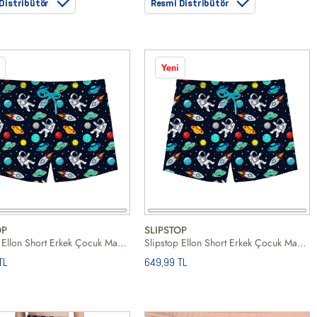
Distribütör
Resmi Distribütör
Yeni
OP
SLIPSTOP
Slipstop Ellon Short Erkek Çocuk Mavi Volley Short
Slipstop Ellon Short Erkek Çocuk Mavi Volley Short
TL
649,99 TL