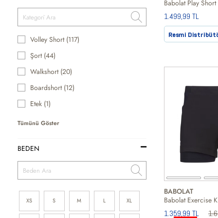
1.499,99 TL
Resmi Distribüt
Volley Short (117)
Şort (44)
Walkshort (20)
Boardshort (12)
Etek (1)
Tümünü Göster
BEDEN
BABOLAT
Babolat Exercise K
XS
S
M
L
XL
1.359,99 TL
1.6