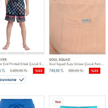
LVER
SOUL SQUAD
Quiksilver Evd Printed Erkek Çocuk Siyah Volley Short
Soul Squad Suzy Unisex Çocuk Pembe Şort
5 TL
2.499,00 TL
749,99 TL
999,99 TL
%25
%25
Distribütör
Yeni