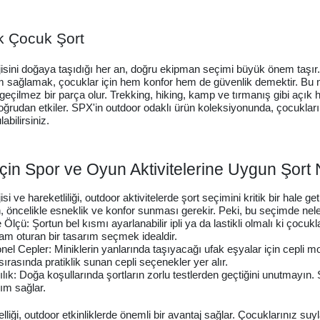
k Çocuk Şort
jisini doğaya taşıdığı her an, doğru ekipman seçimi büyük önem taşır
 sağlamak, çocuklar için hem konfor hem de güvenlik demektir. Bu ne
çilmez bir parça olur. Trekking, hiking, kamp ve tırmanış gibi açık 
ğrudan etkiler. SPX'in outdoor odaklı ürün koleksiyonunda, çocukların
abilirsiniz.
çin Spor ve Oyun Aktivitelerine Uygun Şort N
si ve hareketliliği, outdoor aktivitelerde şort seçimini kritik bir hale 
n, öncelikle esneklik ve konfor sunması gerekir. Peki, bu seçimde nele
lçü: Şortun bel kısmı ayarlanabilir ipli ya da lastikli olmalı ki çocuk
am oturan bir tasarım seçmek idealdir.
el Cepler: Miniklerin yanlarında taşıyacağı ufak eşyalar için cepli mo
sırasında pratiklik sunan cepli seçenekler yer alır.
lık: Doğa koşullarında şortların zorlu testlerden geçtiğini unutmayın.
nım sağlar.
lliği, outdoor etkinliklerde önemli bir avantaj sağlar. Çocuklarınız s