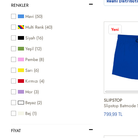
Resmi Distribüt
RENKLER
Mavi (50)
Multi Renk (40)
Yeni
Siyah (16)
Yeşil (12)
Pembe (8)
Sarı (6)
Kırmızı (4)
Mor (3)
SLIPSTOP
Beyaz (2)
Bej (1)
799,99 TL
FIYAT