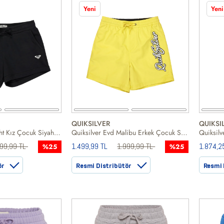
Yeni
Yeni
QUIKSILVER
QUIKSI
Roxy Surf Feelingsht Kız Çocuk Siyah Şort
Quiksilver Evd Malibu Erkek Çocuk Sarı Volley Short
599,99 TL
1.499,99 TL
1.999,99 TL
1.874,2
%25
%25
ör
Resmi Distribütör
Resmi 