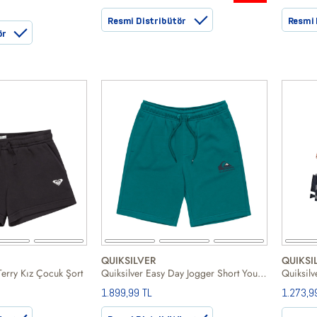
Resmi Distribütör
Resmi 
ör
QUIKSILVER
QUIKSI
Terry Kız Çocuk Şort
Quiksilver Easy Day Jogger Short Youth Erkek Çocuk Yeşil Şort
1.899,99 TL
1.273,9