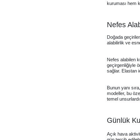
kuruması hem kon
Nefes Alab
Doğada geçirilen
alabilirlik ve es
Nefes alabilen ku
geçirgenliğiyle 
sağlar. Elastan i
Bunun yanı sıra,
modeller, bu öze
temel unsurlardı
Günlük Kul
Açık hava aktivi
gün tercih edile