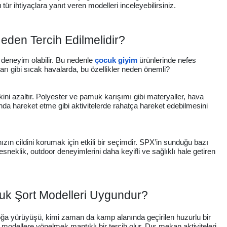
r ihtiyaçlara yanıt veren modelleri inceleyebilirsiniz.
eden Tercih Edilmelidir?
 deneyim olabilir. Bu nedenle
çocuk giyim
ürünlerinde nefes
aları gibi sıcak havalarda, bu özellikler neden önemli?
iskini azaltır. Polyester ve pamuk karışımı gibi materyaller, hava
da hareket etme gibi aktivitelerde rahatça hareket edebilmesini
ın cildini korumak için etkili bir seçimdir. SPX’in sunduğu bazı
esneklik, outdoor deneyimlerini daha keyifli ve sağlıklı hale getiren
cuk Şort Modelleri Uygundur?
r doğa yürüyüşü, kimi zaman da kamp alanında geçirilen huzurlu bir
modellere yönelmek mantıklı bir tercih olur. Dış mekan aktiviteleri