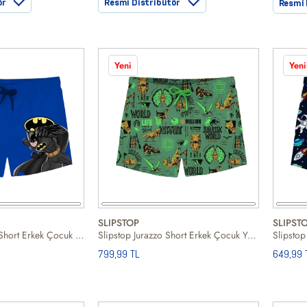
ör
Resmi Distribütör
Resmi 
Yeni
Yeni
SLIPSTOP
SLIPST
Slipstop Batmode Short Erkek Çocuk Mavi Volley Short
Slipstop Jurazzo Short Erkek Çocuk Yeşil Volley Short
799,99 TL
649,99 