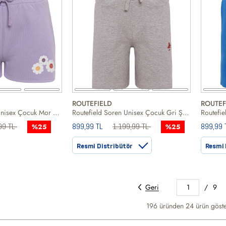
ROUTEFIELD
ROUTEF
Soul Squad Suzy Unisex Çocuk Mor Şort
Routefield Soren Unisex Çocuk Gri Şort
99 TL
899,99 TL
1.199,99 TL
899,99 
%25
%25
Resmi Distribütör
Resmi 
Geri
1
/
9
196 üründen
24
ürün göste