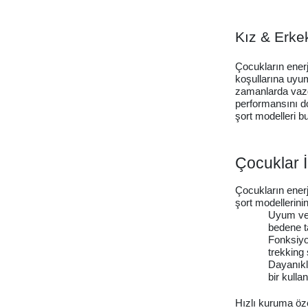
Kız & Erke
Çocukların ener
koşullarına uyum
zamanlarda vazge
performansını do
şort modelleri bul
Çocuklar İ
Çocukların enerji
şort modellerini
Uyum ve Ö
bedene t
Fonksiyon
trekking 
Dayanıklı
bir kulla
Hızlı kuruma öze