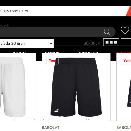
eri 0850 532 07 79
ort
GÖRÜNÜM
KADIN
ÇOCUK
SPORLAR
BIG&B
Yeni
Yeni
BABOLAT
BABOL