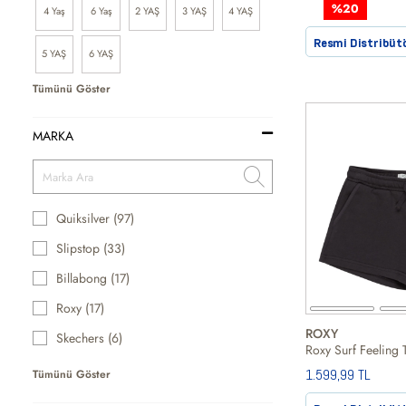
%20
4 Yaş
6 Yaş
2 YAŞ
3 YAŞ
4 YAŞ
Resmi Distribüt
5 YAŞ
6 YAŞ
Tümünü Göster
MARKA
Quiksilver (97)
Slipstop (33)
Billabong (17)
Roxy (17)
ROXY
Skechers (6)
Roxy Surf Feeling 
1.599,99 TL
Tümünü Göster