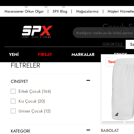
>>
>>
>>
ANASAYFA
ÇOCUK
GIYIM
SNOWBOARD MONTU
Macerasever Orkun Olgar
SPX Blog
Mağazalarımız
Müşteri Hizmetl
Çocuk Ş
GÖRÜNTÜLE
YENİ
FIRSAT
MARKALAR
ERKEK
Yeni
FİLTRELER
CINSIYET
Erkek Çocuk (164)
Kız Çocuk (20)
Unisex Çocuk (12)
BABOLAT
KATEGORİ