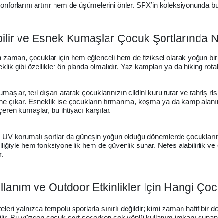
forlarını artırır hem de üşümelerini önler. SPX’in koleksiyonunda bu tü
ilir ve Esnek Kumaşlar Çocuk Şortlarında N
 zaman, çocuklar için hem eğlenceli hem de fiziksel olarak yoğun bir
neklik gibi özellikler ön planda olmalıdır. Yaz kampları ya da hiking rot
maşlar, teri dışarı atarak çocuklarınızın cildini kuru tutar ve tahriş r
öne çıkar. Esneklik ise çocukların tırmanma, koşma ya da kamp alanın
çeren kumaşlar, bu ihtiyacı karşılar.
 UV korumalı şortlar da güneşin yoğun olduğu dönemlerde çocuklarınız
lliğiyle hem fonksiyonellik hem de güvenlik sunar. Nefes alabilirlik ve 
r.
lanım ve Outdoor Etkinlikler İçin Hangi Ço
teleri yalnızca tempolu sporlarla sınırlı değildir; kimi zaman hafif bi
bilir. Bu yüzden çocuk şort seçerken çok yönlü kullanım imkanı sunan 