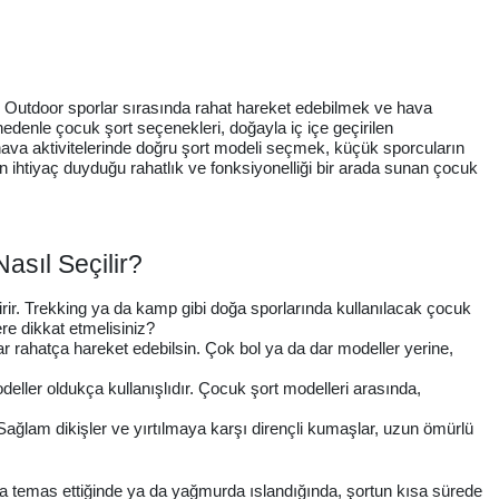
. Outdoor sporlar sırasında rahat hareket edebilmek ve hava
denle çocuk şort seçenekleri, doğayla iç içe geçirilen
hava aktivitelerinde doğru şort modeli seçmek, küçük sporcuların
 ihtiyaç duyduğu rahatlık ve fonksiyonelliği bir arada sunan çocuk
asıl Seçilir?
getirir. Trekking ya da kamp gibi doğa sporlarında kullanılacak çocuk
re dikkat etmelisiniz?
lar rahatça hareket edebilsin. Çok bol ya da dar modeller yerine,
deller oldukça kullanışlıdır. Çocuk şort modelleri arasında,
 Sağlam dikişler ve yırtılmaya karşı dirençli kumaşlar, uzun ömürlü
uyla temas ettiğinde ya da yağmurda ıslandığında, şortun kısa sürede