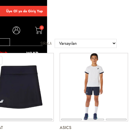
Üye Ol ya da Giriş Yap
0
SIRALA
OLD
WLKR
AT
ASICS