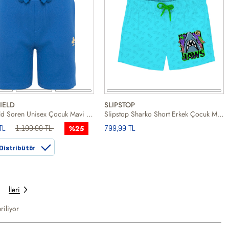
IELD
SLIPSTOP
Routefield Soren Unisex Çocuk Mavi Şort
Slipstop Sharko Short Erkek Çocuk Mavi Volley Short
TL
1.199,99 TL
799,99 TL
%25
Distribütör
İleri
riliyor