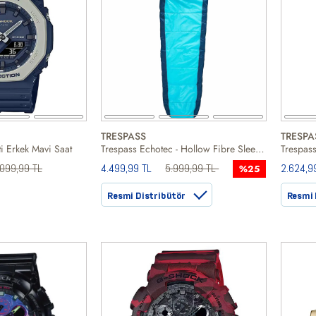
TRESPASS
TRESPA
i Erkek Mavi Saat
Trespass Echotec - Hollow Fibre Sleeping Bag Unisex Uyku Tulumu
099,99 TL
4.499,99 TL
5.999,99 TL
2.624,9
%25
Resmi Distribütör
Resmi 