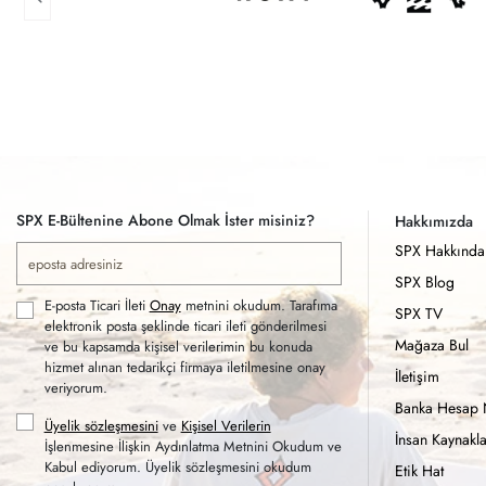
SPX E-Bültenine Abone Olmak İster misiniz?
Hakkımızda
SPX Hakkında
SPX Blog
E-posta Ticari İleti
Onay
metnini okudum. Tarafıma
SPX TV
elektronik posta şeklinde ticari ileti gönderilmesi
Mağaza Bul
ve bu kapsamda kişisel verilerimin bu konuda
hizmet alınan tedarikçi firmaya iletilmesine onay
İletişim
veriyorum.
Banka Hesap 
Üyelik sözleşmesini
ve
Kişisel Verilerin
İnsan Kaynakla
İşlenmesine İlişkin Aydınlatma Metnini Okudum ve
Kabul ediyorum. Üyelik sözleşmesini okudum
Etik Hat