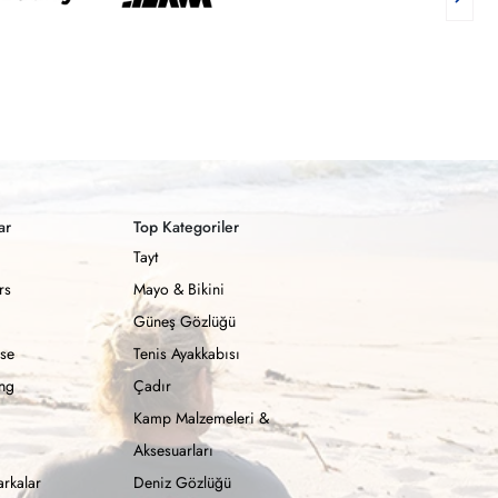
ar
Top Kategoriler
Tayt
rs
Mayo & Bikini
Güneş Gözlüğü
se
Tenis Ayakkabısı
ong
Çadır
Kamp Malzemeleri &
Aksesuarları
rkalar
Deniz Gözlüğü