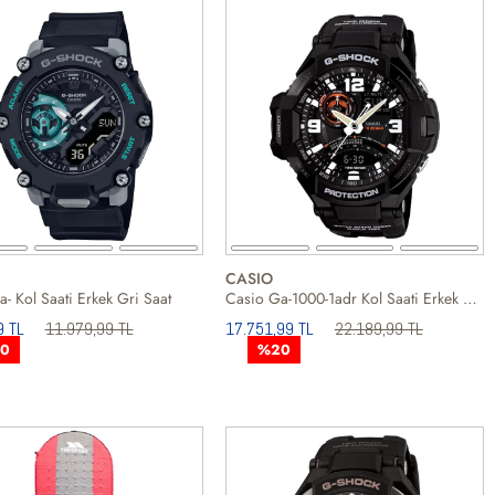
CASIO
- Kol Saati Erkek Gri Saat
Casio Ga-1000-1adr Kol Saati Erkek Saat
9 TL
11.979,99 TL
17.751,99 TL
22.189,99 TL
0
%20