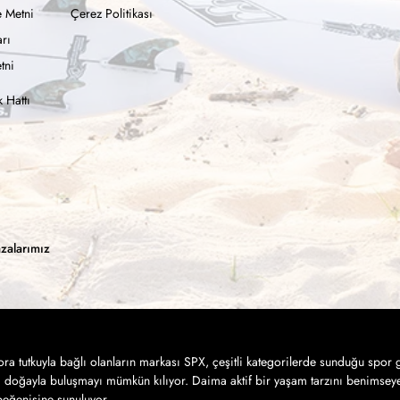
 Metni
Çerez Politikası
rı
tni
 Hattı
zalarımız
a tutkuyla bağlı olanların markası SPX, çeşitli kategorilerde sunduğu spor g
a doğayla buluşmayı mümkün kılıyor. Daima aktif bir yaşam tarzını benimseye
 beğenisine sunuluyor.