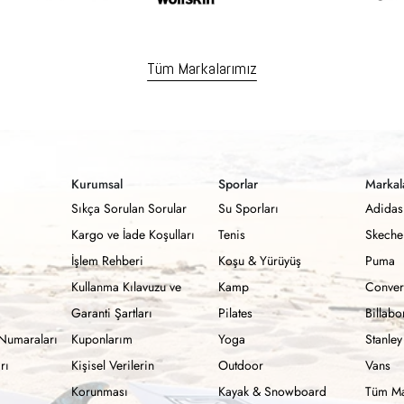
Tüm Markalarımız
Kurumsal
Sporlar
Markal
Sıkça Sorulan Sorular
Su Sporları
Adidas
Kargo ve İade Koşulları
Tenis
Skeche
İşlem Rehberi
Koşu & Yürüyüş
Puma
Kullanma Kılavuzu ve
Kamp
Conver
Garanti Şartları
Pilates
Billab
Numaraları
Kuponlarım
Yoga
Stanley
rı
Kişisel Verilerin
Outdoor
Vans
Korunması
Kayak & Snowboard
Tüm Ma