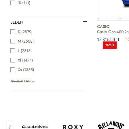
3in1 (1)
BEDEN
CASIO
Casio Gba-400-2ad
S (2879)
13.815,99 TL
1
M (2608)
%20
L (2313)
Xl (1474)
Xs (1355)
Tümünü Göster