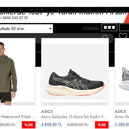
rünlerde %57'ye Varan İndirim Fırsatı
eri 0850 532 07 79
GÖRÜNÜM
KADIN
ÇOCUK
SPORLAR
BIG&B
ASICS
ASICS
Asics Fujitrail Elite Waterproof Erkek Koşu Ceketi
Asics Gel-pulse 15 Gore-Tex Kadın Yol Koşusu Ayakkabısı
999,99 TL
4.899,99 TL
6.999,99 TL
5.389,9
%30
%30