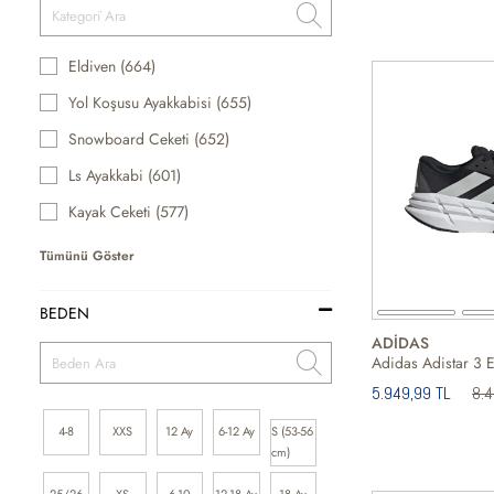
Eldiven (664)
Yol Koşusu Ayakkabisi (655)
Snowboard Ceketi (652)
Ls Ayakkabi (601)
Kayak Ceketi (577)
Tümünü Göster
BEDEN
ADİDAS
5.949,99 TL
8.
4-8
XXS
12 Ay
6-12 Ay
S (53-56
cm)