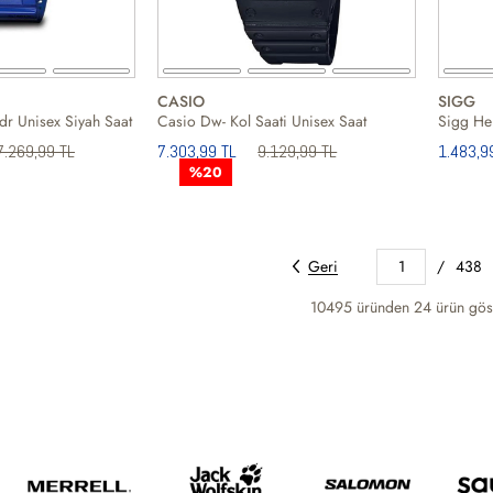
CASIO
SIGG
r Unisex Siyah Saat
Casio Dw- Kol Saati Unisex Saat
7.269,99 TL
7.303,99 TL
9.129,99 TL
1.483,9
%20
Geri
1
/
438
10495 üründen
24
ürün göst