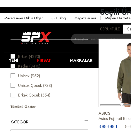
Seçili Ü
Macerasever Orkun Olgar
SPX Blog
Mağazalarımız
Müşteri Hizmetl
GÖRÜNTÜLE
FİLTRELER
CINSIYET
Erkek (4270)
YENİ
FIRSAT
MARKALAR
ERKEK
Kadin (3410)
Unisex (952)
Unisex Çocuk (738)
Erkek Çocuk (554)
Tümünü Göster
ASICS
KATEGORİ
6.999,99 TL
9.