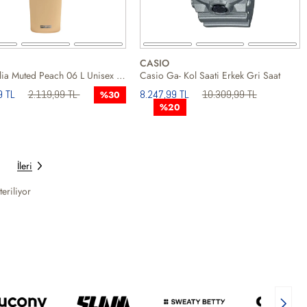
CASIO
Sigg Helia Muted Peach 06 L Unisex Matara
Casio Ga- Kol Saati Erkek Gri Saat
9 TL
2.119,99 TL
8.247,99 TL
10.309,99 TL
%30
%20
İleri
eriliyor