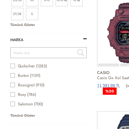
25/26
XS
6-10
12-18 Ay
18 Ay
27/28
S
Tümünü Göster
MARKA
Quiksilver (1283)
CASIO
Burton (1139)
Casio Gx- Kol Saat
Rossignol (910)
11.391,99 TL
1
%20
Roxy (786)
Salomon (700)
Tümünü Göster