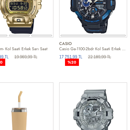
CASIO
- Kol Saati Erkek Sarı Saat
Casio Ga-1100-2bdr Kol Saati Erkek Beyaz Saat
99 TL
19.969,99 TL
17.751,99 TL
22.189,99 TL
0
%20