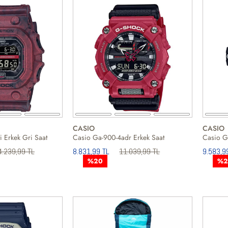
CASIO
CASIO
i Erkek Gri Saat
Casio Ga-900-4adr Erkek Saat
Casio Ga
4.239,99 TL
8.831,99 TL
11.039,99 TL
9.583,9
%20
%2