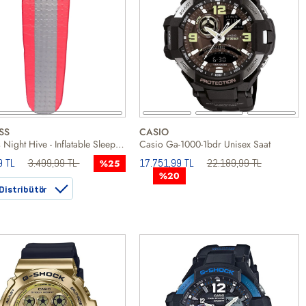
SS
CASIO
Trespass Night Hive - Inflatable Sleeping Pad Unisex Uyku Tulumu
Casio Ga-1000-1bdr Unisex Saat
9 TL
3.499,99 TL
17.751,99 TL
22.189,99 TL
%25
%20
Distribütör