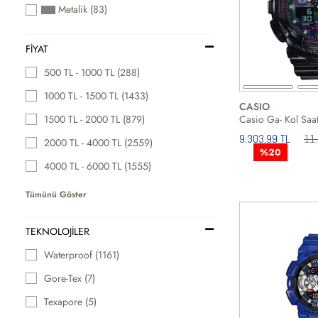
Metalik (83)
FIYAT
500 TL - 1000 TL (288)
1000 TL - 1500 TL (1433)
CASIO
1500 TL - 2000 TL (879)
Casio Ga- Kol Saat
9.303,99 TL
11.
2000 TL - 4000 TL (2559)
%20
4000 TL - 6000 TL (1555)
Tümünü Göster
TEKNOLOJİLER
Waterproof (1161)
Gore-Tex (7)
Texapore (5)