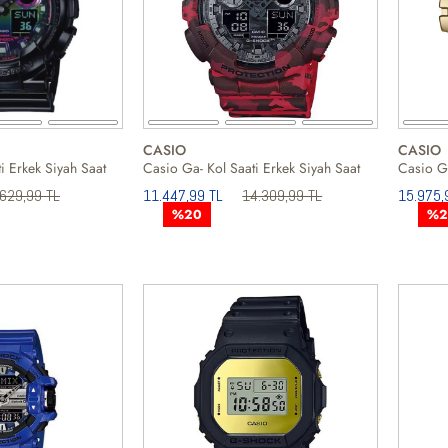
CASIO
CASIO
i Erkek Siyah Saat
Casio Ga- Kol Saati Erkek Siyah Saat
Casio Gm
629,99 TL
11.447,99 TL
14.309,99 TL
15.975,
%20
%2