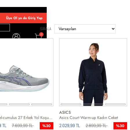
Üye Ol ya da Giriş Yap
SIRALA
0
OLD
WLKR
ASICS
Asics Gel-cumulus 27 Erkek Yol Koşusu Ayakkabısı
Asics Court Warm-up Kadın Ceket
9 TL
7.699,99 TL
2.029,99 TL
2.899,99 TL
%30
%30