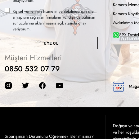
onaylıyorum.
Kamera İzleme
Kişisel verilerimin hizmetin verilebilmesi için site
Kamera Kayıtla
altyapısını sağlayan firmaların yurtdışında bulunan
Aydınlatma Me
sunucularına aktarılmasına açık rızamla onay
veriyorum.
SPX Destek
ÜYE OL
Müşteri Hizmetleri
0850 532 07 79
Mağa
Doğaya ve spor
ve her koşuld
Siparişinizin Durumunu Öğrenmek İster misiniz?
ziyaretçilerin