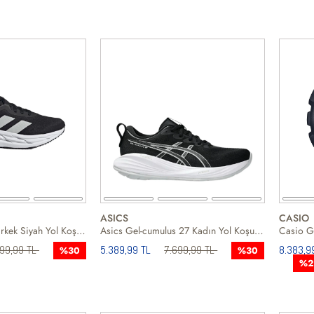
ASICS
CASIO
Adidas Adistar 3 Erkek Siyah Yol Koşusu Ayakkabısı
Asics Gel-cumulus 27 Kadın Yol Koşusu Ayakkabısı
Casio G
499,99 TL
5.389,99 TL
7.699,99 TL
8.383,9
%30
%30
%2