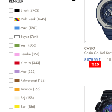
RENKLER
Siyah (2762)
Multi Renk (1645)
Mavi (1261)
Beyaz (764)
Yeşil (506)
CASIO
Casio Ga- Kol Saat
Pembe (361)
8.079,99 TL
10.
Kırmızı (343)
%20
Mor (222)
Kahverengi (182)
Turuncu (165)
Bej (158)
Sarı (156)