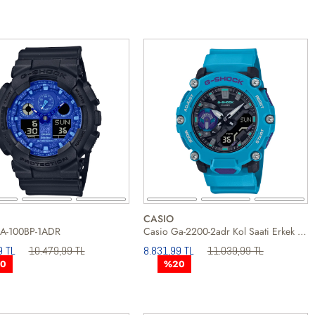
CASIO
A-100BP-1ADR
Casio Ga-2200-2adr Kol Saati Erkek Saat
9 TL
10.479,99 TL
8.831,99 TL
11.039,99 TL
0
%20