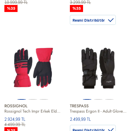
10.999,99 TL
3.299,99 TL
%35
%35
Resmi Distribütör
ROSSIGNOL
TRESPASS
Rossignol Tech Impr Erkek Eldiven
Trespass Ergon II - Adult Gloves Unisex Siyah Eldiven
2.924,99 TL
2.499,99 TL
4.499,99 TL
%35
Resmi Distribütör