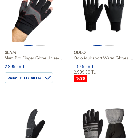
SLAM
ODLO
Slam Pro Finger Glove Unisex Yelken Eldiveni
Odlo Multisport Warm Gloves Full Finger Erkek Eldiven
2.899,99 TL
1.949,99 TL
2.999,99 TL
Resmi Distribütör
%35