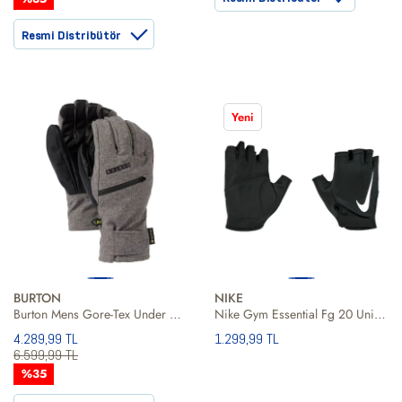
Resmi Distribütör
Yeni
BURTON
NIKE
Burton Mens Gore-Tex Under Gloves Erkek Gri Eldiven
Nike Gym Essential Fg 20 Unisex Siyah Fitness Eldiveni
4.289,99 TL
1.299,99 TL
6.599,99 TL
%35