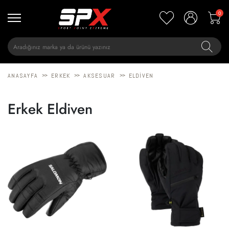
0
>>
>>
>>
ANASAYFA
ERKEK
AKSESUAR
ELDIVEN
Erkek Eldiven