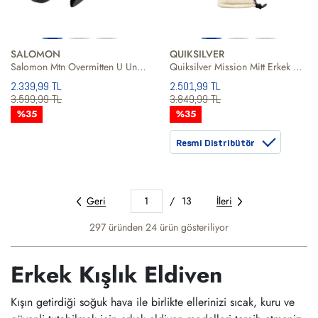
SALOMON
QUIKSILVER
Salomon Mtn Overmitten U Unisex Eldiven
Quiksilver Mission Mitt Erkek Eldiven
2.339,99 TL
2.501,99 TL
3.599,99 TL
3.849,99 TL
%35
%35
Resmi Distribütör
Geri
1
/
13
İleri
297 üründen
24
ürün gösteriliyor
Erkek Kışlık Eldiven
Kışın getirdiği soğuk hava ile birlikte ellerinizi sıcak, kuru ve