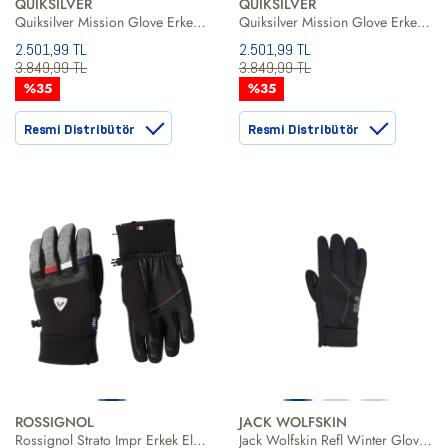
QUIKSILVER
QUIKSILVER
Quiksilver Mission Glove Erkek Eldiven
Quiksilver Mission Glove Erkek Eldiven
2.501,99 TL
2.501,99 TL
3.849,99 TL
3.849,99 TL
%35
%35
Resmi Distribütör
Resmi Distribütör
ROSSIGNOL
JACK WOLFSKIN
Rossignol Strato Impr Erkek Eldiven
Jack Wolfskin Refl Winter Glove Unisex Eldiven