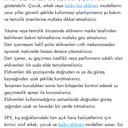
gösterebilir. Çocuk, erkek veya
kadın kar eldiveni
modellerini
uzun yıllar güvenli şekilde kullanmayı planlıyorsanız şu bakım
ve temizlik önerilerine mutlaka dikkat etmelisiniz:
Yıkama veya temizlik öncesinde eldivenin marka tarafından
belirlenen bakım talimatlarına mutlaka göz atmalısınız.
Deri içermeyen hafif polar eldivenleri cırtlı mekanizmadan
ayırarak makinede hassas derece yıkamalısınız.
Deri içeren, su geçirmez özellikli veya performans odaklı olan
eldivenleri ılık suda elde temizlemelisiniz.
Eldivenleri dik pozisyonda doğrudan ısı ya da güneş
kaynağından uzak şekilde kurutmalısınız.
Tamamen kuruduktan sonra tüm bileşenler kontrol ederek su
geçirmezlik spreyi ile korumalısınız.
Eldivenleri kullanmadığınız zamanlarda doğrudan güneş
ışığından uzak ve havadar bir yerde tutmalısınız.
SPX, kış soğuklarındaki tüm açık hava faaliyetleriniz için
birinci sınıf erkek, çocuk ve
kadın eldiven
modelleri sunar. Siz