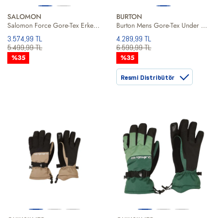
SALOMON
BURTON
Salomon Force Gore-Tex Erkek Eldiven
Burton Mens Gore-Tex Under Gloves Erkek Siyah Eldiven
3.574,99 TL
4.289,99 TL
5.499,99 TL
6.599,99 TL
%35
%35
Resmi Distribütör