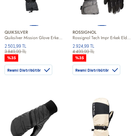
QUIKSILVER
ROSSIGNOL
Quiksilver Mission Glove Erkek Eldiven
Rossignol Tech Impr Erkek Eldiven
2.501,99 TL
2.924,99 TL
3.849,99 TL
4.499,99 TL
%35
%35
Resmi Distribütör
Resmi Distribütör