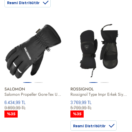
Resmi Distribütör
SALOMON
ROSSIGNOL
Salomon Propeller Gore-Tex Unisex Eldiven
Rossignol Type Impr Erkek Siyah Eldiven
6.434,99 TL
3.769,99 TL
9.899,99 TL
5.799,99 TL
%35
%35
Resmi Distribütör