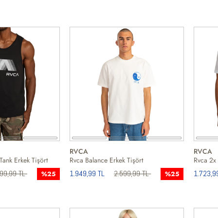
RVCA
RVCA
Tank Erkek Tişört
Rvca Balance Erkek Tişört
Rvca 2x 
999,99 TL
1.949,99 TL
2.599,99 TL
1.723,9
%25
%25