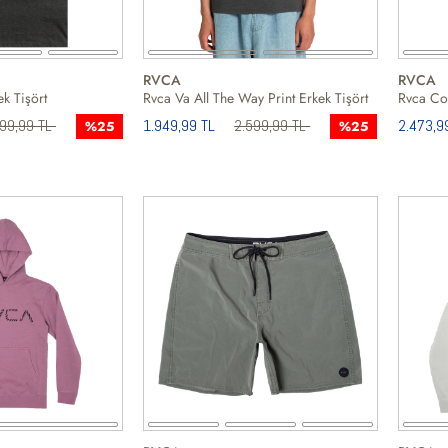
RVCA
RVCA
k Tişört
Rvca Va All The Way Print Erkek Tişört
Rvca Com
599,99 TL
1.949,99 TL
2.599,99 TL
2.473,9
%25
%25