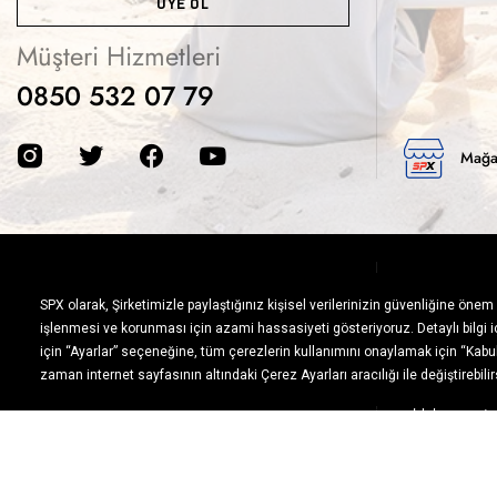
ÜYE OL
Müşteri Hizmetleri
0850 532 07 79
Mağa
Doğaya ve spor
ve her koşuld
Siparişinizin Durumunu Öğrenmek İster misiniz?
ziyaretçilerin
SPX online mağ
oldukça geniş 
eksiksiz cevap
ürünler ile ilg
SİPARİŞ SORGULA