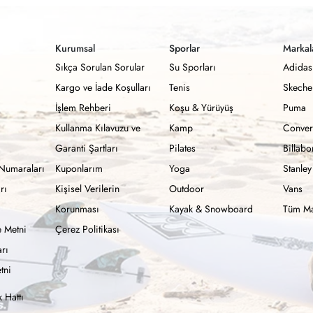
Kurumsal
Sporlar
Markal
Sıkça Sorulan Sorular
Su Sporları
Adidas
Kargo ve İade Koşulları
Tenis
Skeche
İşlem Rehberi
Koşu & Yürüyüş
Puma
Kullanma Kılavuzu ve
Kamp
Conver
Garanti Şartları
Pilates
Billab
Numaraları
Kuponlarım
Yoga
Stanley
rı
Kişisel Verilerin
Outdoor
Vans
Korunması
Kayak & Snowboard
Tüm Ma
 Metni
Çerez Politikası
rı
tni
 Hattı