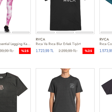
RVCA
RVCA
Rvca Thug Rose Essential Legging Kadın Pembe Koşu Taytı
Rvca Va Rvca Blur Erkek Tişört
Rvca Cob
599,99 TL
1.723,99 TL
2.299,99 TL
1.573,9
%25
%25