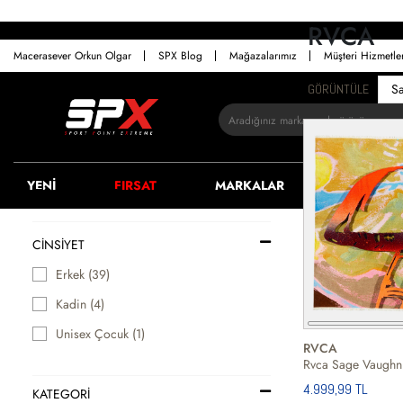
RVCA
Macerasever Orkun Olgar
SPX Blog
Mağazalarımız
Müşteri Hizmetl
GÖRÜNTÜLE
YENİ
FIRSAT
MARKALAR
ERKEK
FİLTRELER
CINSIYET
Erkek (39)
Kadin (4)
Unisex Çocuk (1)
RVCA
Rvca Sage Vaughn 
4.999,99 TL
KATEGORİ