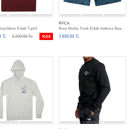
RVCA
pilation Erkek Tişört
Rvca Mushy Trunk Erkek Astarsız Boardshort
9 TL
3.299,99 TL
3.899,99 TL
%25