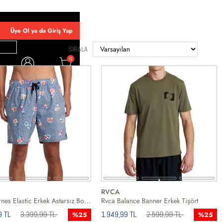
Üye Ol ya da Giriş Yap
SIRALA
0
OLD
WLKR
RVCA
Rvca Barnes Elastic Erkek Astarsız Boardshort
Rvca Balance Banner Erkek Tişört
9 TL
3.399,99 TL
1.949,99 TL
2.599,99 TL
%25
%25