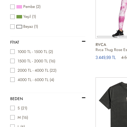
Pembe (2)
Yeşil (1)
Beyaz (1)
FIYAT
RVCA
1000 TL - 1500 TL (2)
3.449,99 TL
4.
1500 TL - 2000 TL (16)
2000 TL - 4000 TL (22)
4000 TL - 6000 TL (4)
BEDEN
S (21)
M (16)
L (6)