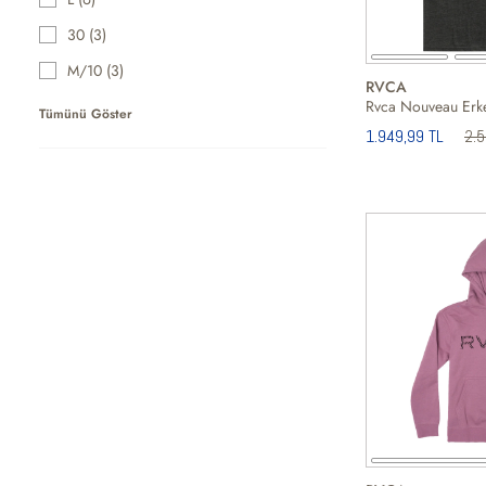
30 (3)
M/10 (3)
RVCA
Rvca Nouveau Erke
Tümünü Göster
1.949,99 TL
2.