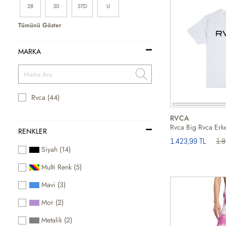
28
30
STD
U
Tümünü Göster
MARKA
Rvca (44)
RVCA
Rvca Big Rvca Erke
RENKLER
1.423,99 TL
1.
Siyah (14)
Multi Renk (5)
Mavi (3)
Mor (2)
Metalik (2)