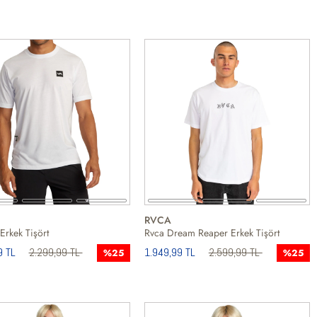
RVCA
Erkek Tişört
Rvca Dream Reaper Erkek Tişört
9 TL
2.299,99 TL
1.949,99 TL
2.599,99 TL
%25
%25