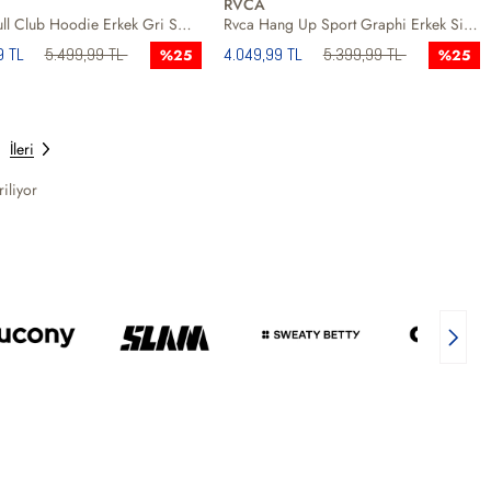
RVCA
Rvca Skull Club Hoodie Erkek Gri Sweat
Rvca Hang Up Sport Graphi Erkek Siyah Sweat
9 TL
5.499,99 TL
4.049,99 TL
5.399,99 TL
%25
%25
İleri
iliyor