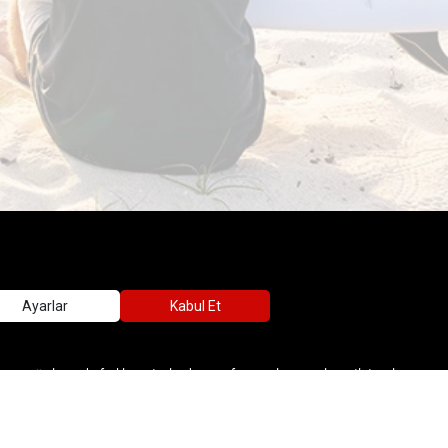
iyim ürünleri, outdoor ayakkabılar, ekipman ve aksesuarlar ile, her yerde
nlerin ihtiyaç duyabileceği her şey, SPX’in online mağazasında
kaların imzasını taşıyan, dış giyimden ekstrem spor ekipmanlarına varan
em amatör hem de farklı seviyelerden profesyonel sporcuların ihtiyaçlarına
lere kadar birçok kategorinin yer aldığı online mağazada ilginizi çeken
ınıza en uygun ürünleri kolayca bulabilirsiniz.