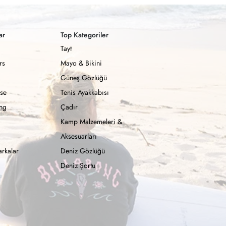
ar
Top Kategoriler
Tayt
rs
Mayo & Bikini
Güneş Gözlüğü
se
Tenis Ayakkabısı
ong
Çadır
Kamp Malzemeleri &
Aksesuarları
rkalar
Deniz Gözlüğü
Deniz Şortu