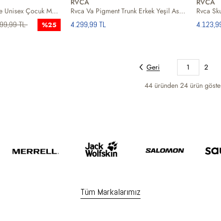
RVCA
RVCA
Rvca Radar Hoodie Unisex Çocuk Mavi Sweat
Rvca Va Pigment Trunk Erkek Yeşil Astarsız Boardshort
099,99 TL
4.299,99 TL
4.123,9
%25
Geri
1
2
44 üründen
24
ürün göster
Tüm Markalarımız