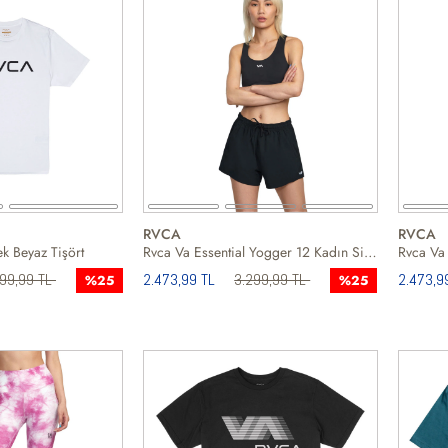
RVCA
RVCA
k Beyaz Tişört
Rvca Va Essential Yogger 12 Kadın Siyah Koşu Şortu
899,99 TL
2.473,99 TL
3.299,99 TL
2.473,9
%25
%25