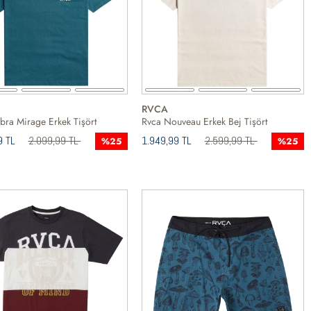
RVCA
ra Mirage Erkek Tişört
Rvca Nouveau Erkek Bej Tişört
9 TL
2.099,99 TL
1.949,99 TL
2.599,99 TL
%25
%25