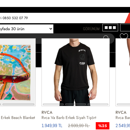
eri 0850 532 07 79
GÖRÜNÜM
KADIN
ÇOCUK
SPORLAR
BIG&B
RVCA
RVCA
Erkek Beach Blanket
Rvca Va Barb Erkek Siyah Tişört
1.949,99 TL
2.599,99 TL
2.549,9
%25