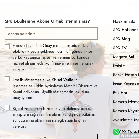
SPX E-Bültenine Abone Olmak İster misiniz?
Hakkımızda
SPX Hakkında
SPX Blog
E-posta Ticari İleti
Onay
metnini okudum. Tarafıma
SPX TV
elektronik posta şeklinde ticari ileti gönderilmesi
Mağaza Bul
ve bu kapsamda kişisel verilerimin bu konuda
hizmet alınan tedarikçi firmaya iletilmesine onay
İletişim
veriyorum.
Banka Hesap 
Üyelik sözleşmesini
ve
Kişisel Verilerin
İnsan Kaynakla
İşlenmesine İlişkin Aydınlatma Metnini Okudum ve
Kabul ediyorum. Üyelik sözleşmesini okudum
Etik Hat
onaylıyorum.
Kamera İzleme
Kişisel verilerimin hizmetin verilebilmesi için site
Kamera Kayıtla
altyapısını sağlayan firmaların yurtdışında bulunan
Aydınlatma Me
sunucularına aktarılmasına açık rızamla onay
veriyorum.
SPX Destek