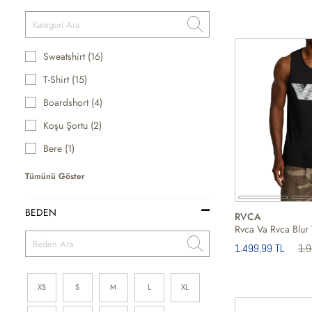
Sweatshirt (16)
T-Shirt (15)
Boardshort (4)
Koşu Şortu (2)
Bere (1)
Tümünü Göster
BEDEN
RVCA
Rvca Va Rvca Blur 
1.499,99 TL
1.
XS
S
M
L
XL