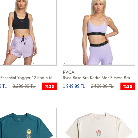
RVCA
Rvca Va Essential Yogger 12 Kadın Mor Koşu Şortu
Rvca Base Bra Kadın Mor Fitness Bra
9 TL
3.299,99 TL
1.949,99 TL
2.599,99 TL
%25
%25