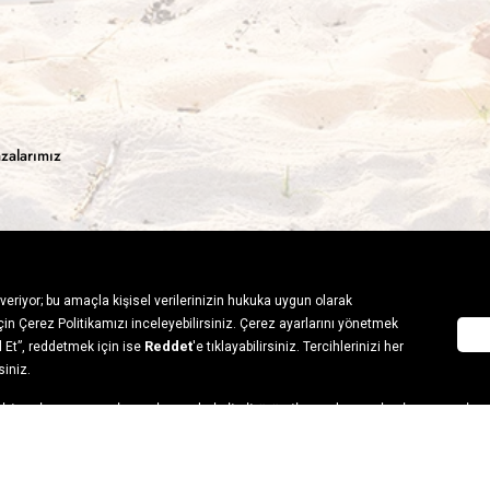
zalarımız
a tutkuyla bağlı olanların markası SPX, çeşitli kategorilerde sunduğu spor g
a doğayla buluşmayı mümkün kılıyor. Daima aktif bir yaşam tarzını benimseye
 beğenisine sunuluyor.
azası; Rossignol, Quiksilver, Salomon, Burton, Skechers, gibi prestijli mar
bir yelpazeye yayılan çok sayıda kaliteli ürün ile outdoor tutkunlarının ve h
 veriyor. Snowboard, kayak, kaykay, yüzme gibi sporlardan lifestyle seçenek
ili detaylı bilgi edinebilir, karşılaştırma yapabilir, böylece kendinize ve amac