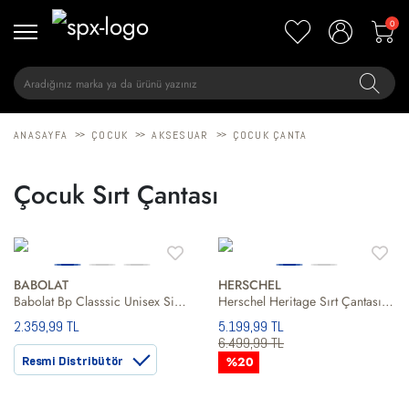
0
>>
>>
>>
ANASAYFA
ÇOCUK
AKSESUAR
ÇOCUK ÇANTA
Çocuk Sırt Çantası
BABOLAT
HERSCHEL
Babolat Bp Classsic Unisex Siyah Sırt Çantası
Herschel Heritage Sırt Çantası Unisex Sırt Çantası
2.359,99 TL
5.199,99 TL
6.499,99 TL
Resmi Distribütör
%20