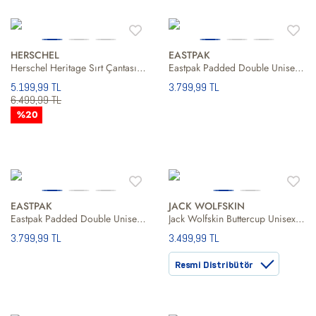
HERSCHEL
EASTPAK
Herschel Heritage Sırt Çantası Unisex Sırt Çantası
Eastpak Padded Double Unisex Sırt Çantası
5.199,99 TL
3.799,99 TL
6.499,99 TL
%20
EASTPAK
JACK WOLFSKIN
Eastpak Padded Double Unisex Sırt Çantası
Jack Wolfskin Buttercup Unisex Çocuk Sarı Sırt Çantası
3.799,99 TL
3.499,99 TL
Resmi Distribütör