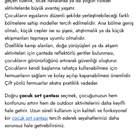
geçen özellik, sıcak havalarda ya da yoğun fiziksel
aktivitelerde büyük avantaj yaşatır.
Çocukların eşyalarını düzenli şekilde yerleştirebileceği farklı
bölmelere sahip modeller tercih edilmelidir. Ana bölme geniş
olmalı, küçük cepler ise su şişesi, atıştırmalık ya da küçük
ekipmanları taşımaya uyumlu olmalıdır.
Özellikle kamp alanları, doğa yürüyüşleri ya da akşam
aktiviteleri için çantada reflektörlü şeritler bulunması,
çocukların görünürlüğünü artırarak güvenliği oluşturur.
Çocukların kendi başlarına rahatça kullanabilmesi için
fermuarların sağlam ve kolay açılıp kapanabilmesi önemlidir.
Çift yönlü fermuarlar ekstra pratiklik vadeder.
Doğru
çocuk sırt çantası
seçmek, çocuğunuzun hem
konforunu artırır hem de outdoor aktivitelerini daha keyifli
hale getirir. Uzun süreli kullanım için kaliteli ve fonksiyonel
bir
çocuk sırt çantası
tercih ederek seyahatlerinizi daha
sorunsuz hale getirebilirsiniz.