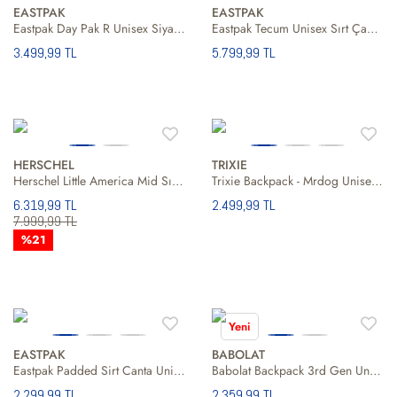
EASTPAK
EASTPAK
Eastpak Day Pak R Unisex Siyah Sırt Çantası
Eastpak Tecum Unisex Sırt Çantası
3.499,99 TL
5.799,99 TL
HERSCHEL
TRIXIE
Herschel Little America Mid Sırt Çantası Unisex Sırt Çantası
Trixie Backpack - Mrdog Unisex Çocuk Bej Sırt Çantası
6.319,99 TL
2.499,99 TL
7.999,99 TL
%21
Yeni
EASTPAK
BABOLAT
Eastpak Padded Sirt Canta Unisex Beyaz Sırt Çantası
Babolat Backpack 3rd Gen Unisex Çocuk Sırt Çantası
2.299,99 TL
2.359,99 TL