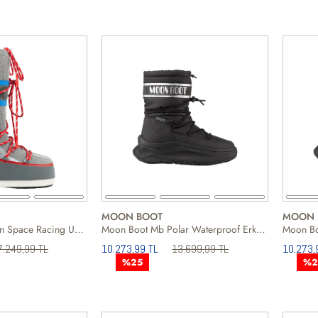
MOON BOOT
MOON 
Moon Boot Mb Icon Space Racing Unisex Gri Kar Botu
Moon Boot Mb Polar Waterproof Erkek Siyah Kar Botu
7.249,99 TL
10.273,99 TL
13.699,99 TL
10.273,
%25
%2