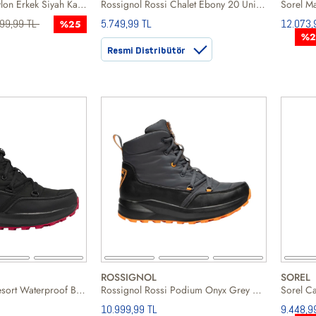
Sorel 1964 Pac Nylon Erkek Siyah Kar Botu
Rossignol Rossi Chalet Ebony 20 Unisex Yeşil Kar Botu
899,99 TL
5.749,99 TL
12.073,
%25
%2
Resmi Distribütör
ROSSIGNOL
SOREL
Rossignol Rossi Resort Waterproof Black Unisex Siyah Kar Botu
Rossignol Rossi Podium Onyx Grey Erkek Gri Kar Botu
Sorel C
10.999,99 TL
9.448,9