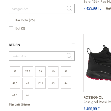
7.423,99 TL
9.
Kar Botu (26)
Bot (2)
BEDEN
37
37.5
38
40
41
41.5
42
42.5
43
44
44.5
45
ROSSIGNOL
Tümünü Göster
7.499,99 TL