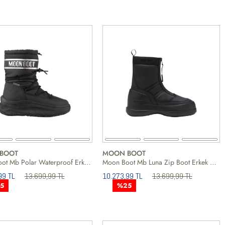
BOOT
MOON BOOT
Moon Boot Mb Polar Waterproof Erkek Siyah Kar Botu
Moon Boot Mb Luna Zip Boot Erkek Siyah Kar Botu
99 TL
13.699,99 TL
10.273,99 TL
13.699,99 TL
5
%25