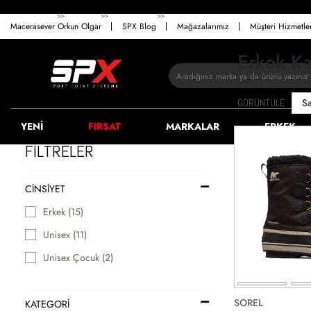
>>
>>
>>
ANASAYFA
ERKEK
AYAKKABI
KAR BOTU
Macerasever Orkun Olgar
SPX Blog
Mağazalarımız
Müşteri Hizmetl
Erkek Ka
GÖRÜNTÜLE
YENİ
FIRSAT
MARKALAR
ERKEK
FİLTRELER
CINSIYET
Erkek (15)
Unisex (11)
Unisex Çocuk (2)
SOREL
KATEGORİ