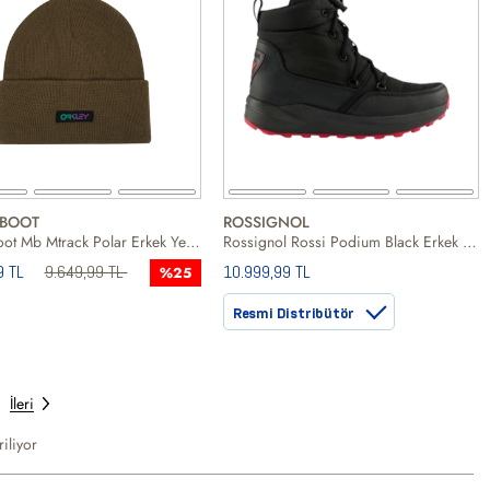
BOOT
ROSSIGNOL
Moon Boot Mb Mtrack Polar Erkek Yeşil Kar Botu
Rossignol Rossi Podium Black Erkek Siyah Kar Botu
9 TL
9.649,99 TL
10.999,99 TL
%25
Resmi Distribütör
İleri
iliyor