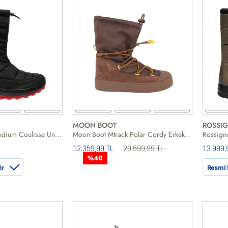
MOON BOOT
ROSSI
Rossignol Rossi Podium Coulisse Unisex Siyah Kar Botu
Moon Boot Mtrack Polar Cordy Erkek Kahverengi Kar Botu
12.359,99 TL
20.599,99 TL
13.999,
%40
ör
Resmi 