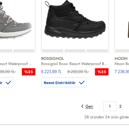
ROSSIGNOL
MOON 
Rossignol Rossi Resort Waterproof Grey Unisex Gri Kar Botu
Rossignol Rossi Resort Waterproof Black 20 Unisex Siyah Kar Botu
299,99 TL
6.223,99 TL
8.299,99 TL
7.236,9
%25
%25
ör
Resmi Distribütör
Geri
1
2
28 üründen
24
ürün göster