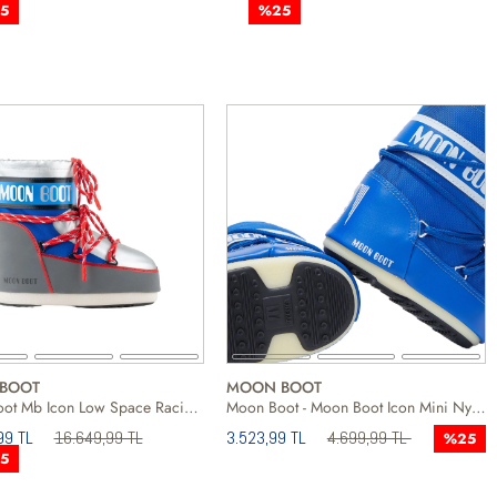
5
%25
BOOT
MOON BOOT
Moon Boot Mb Icon Low Space Racing Unisex Gri Kar Botu
Moon Boot - Moon Boot Icon Mini Nylon Unisex Çocuk Mavi Kar Botu
99 TL
16.649,99 TL
3.523,99 TL
4.699,99 TL
%25
5