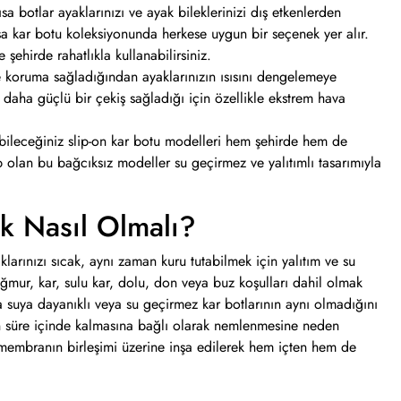
a botlar ayaklarınızı ve ayak bileklerinizi dış etkenlerden
kısa kar botu koleksiyonunda herkese uygun bir seçenek yer alır.
ehirde rahatlıkla kullanabilirsiniz.
ve koruma sağladığından ayaklarınızın ısısını dengelemeye
daha güçlü bir çekiş sağladığı için özellikle ekstrem hava
nabileceğiniz slip-on kar botu modelleri hem şehirde hem de
p olan bu bağcıksız modeller su geçirmez ve yalıtımlı tasarımıyla
ik Nasıl Olmalı?
larınızı sıcak, aynı zaman kuru tutabilmek için yalıtım ve su
mur, kar, sulu kar, dolu, don veya buz koşulları dahil olmak
 suya dayanıklı veya su geçirmez kar botlarının aynı olmadığını
n süre içinde kalmasına bağlı olarak nemlenmesine neden
r membranın birleşimi üzerine inşa edilerek hem içten hem de