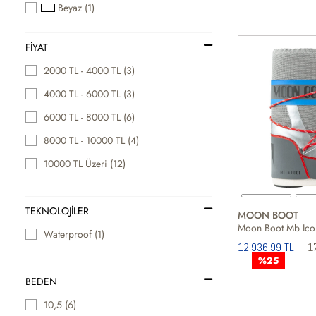
Beyaz (1)
FIYAT
2000 TL - 4000 TL (3)
4000 TL - 6000 TL (3)
6000 TL - 8000 TL (6)
8000 TL - 10000 TL (4)
10000 TL Üzeri (12)
TEKNOLOJİLER
MOON BOOT
Waterproof (1)
12.936,99 TL
1
%25
BEDEN
10,5 (6)