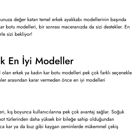
unuza değer katan temel erkek ayakkabı modellerinin başında
r botu modelleri, bir sonrası maceranızda da sizi destekler. En
e sizi bekliyor!
ak En İyi Modeller
al olan erkek ya kadın kar botu modelleri pek çok farklı seçenekle
ürünler arasından karar vermeden önce en iyi modelleri
eri, kış boyunca kullanıcılarına pek çok avantaj sağlar. Soğuk
er bot türlerinden daha yüksek bir bileğe sahip olduğundan
yrıca kar ya da buz gibi kaygan zeminlerde mükemmel çekiş