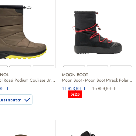
GNOL
MOON BOOT
Rossignol Rossi Podium Coulisse Unisex Yeşil Kar Botu
Moon Boot - Moon Boot Mtrack Polar Cordy Erkek Siyah Kar Botu
99 TL
11.923,99 TL
15.899,99 TL
%25
Distribütör