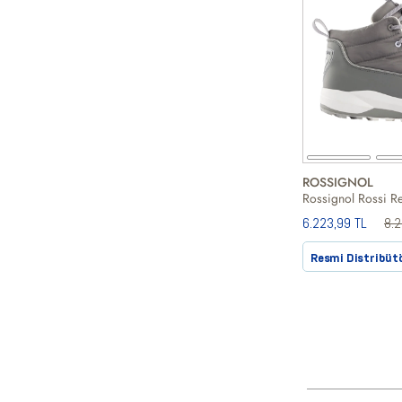
ROSSIGNOL
6.223,99 TL
8.
Resmi Distribüt