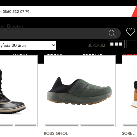
eri 0850 532 07 79
r Botu
GÖRÜNÜM
KADIN
ÇOCUK
SPORLAR
BIG&B
ROSSIGNOL
SOREL