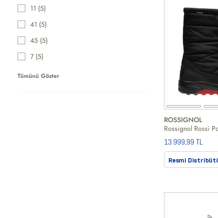
11 (5)
41 (5)
45 (5)
7 (5)
Tümünü Göster
ROSSIGNOL
13.999,99 TL
Resmi Distribüt