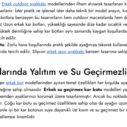
:
Erkek outdoor ayakkabı
modellerinden ilham alınarak tasarlanan kıs
arlanır. İster pratik ve işlevsel ister daha teknik bir model arayın, 
i botlara benzeyen bu tasarımların hem outdoor maceralarda hem de ş
:
Uzun erkek kar botları, yüksekliği sayesinde dize kadar sıcaklık 
Yüksek derinliğine sahip kar botları aynı zamanda kaygan koşullarda 
cih edilir.
tu
: Zorlu hava koşullarında pratik şekilde ayağınıza takarak kulla
da tercih edilir. Slip-on
erkek spor ayakkabı
benzeri tasarıma sahi
larında Yalıtım ve Su Geçirmezl
iğer
erkek bot
modellerinden ayıran temel özellikleri her koşulda ayak
teğine sahip olmasıdır.
Erkek su geçirmez kar botu
modelleri yağ
 nemden ayaklarınızı korumak üzere tasarlanmıştır. Ancak bu noktada
r. Çoğu kar botu su geçirmez özelliklere sahip olsa da ayağın uzu
denle iyi bir kar botunun suya dayanıklı üst kısım ve su geçirmez bi
ellemesi önemlidir.