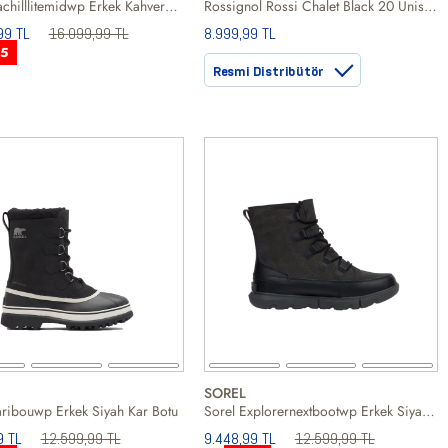
Sorel Machilllitemidwp Erkek Kahverengi Kar Botu
Rossignol Rossi Chalet Black 20 Unisex Siyah Kar Botu
99 TL
16.099,99 TL
8.999,99 TL
5
Resmi Distribütör
SOREL
aribouwp Erkek Siyah Kar Botu
Sorel Explorernextbootwp Erkek Siyah Kar Botu
9 TL
12.599,99 TL
9.448,99 TL
12.599,99 TL