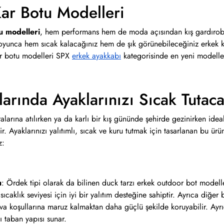
ar Botu Modelleri
u modelleri
, hem performans hem de moda açısından kış gardırob
boyunca hem sıcak kalacağınız hem de şık görünebileceğiniz erkek ka
kar botu modelleri SPX
erkek ayakkabı
kategorisinde en yeni modellerl
larında Ayaklarınızı Sıcak Tutac
larına atılırken ya da karlı bir kış gününde şehirde gezinirken ide
lir. Ayaklarınızı yalıtımlı, sıcak ve kuru tutmak için tasarlanan bu 
iz:
u
: Ördek tipi olarak da bilinen duck tarzı erkek outdoor bot modell
sıcaklık seviyesi için iyi bir yalıtım desteğine sahiptir. Ayrıca diğ
ava koşullarına maruz kalmaktan daha güçlü şekilde koruyabilir. A
lı taban yapısı sunar.