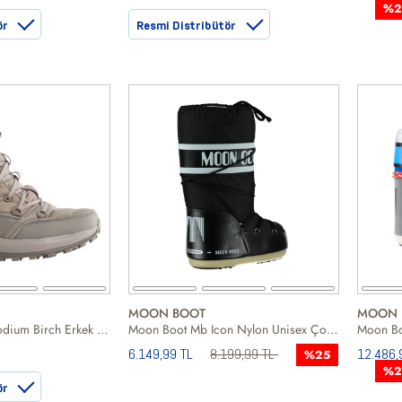
%2
ör
Resmi Distribütör
MOON BOOT
MOON 
Rossignol Rossi Podium Birch Erkek Kar Botu
Moon Boot Mb Icon Nylon Unisex Çocuk Siyah Kar Botu
6.149,99 TL
8.199,99 TL
12.486,
%25
%2
ör