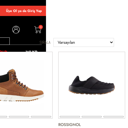
Üye Ol ya da Giriş Yap
0
SIRALA
OLD
WLKR
ROSSIGNOL