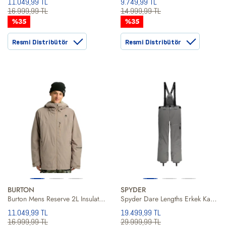
11.049,99 TL
9.749,99 TL
16.999,99 TL
14.999,99 TL
%35
%35
Resmi Distribütör
Resmi Distribütör
BURTON
SPYDER
Burton Mens Reserve 2L Insulated Erkek Kahverengi Snowboard Ceketi
Spyder Dare Lengths Erkek Kayak Pantolonu
11.049,99 TL
19.499,99 TL
16.999,99 TL
29.999,99 TL