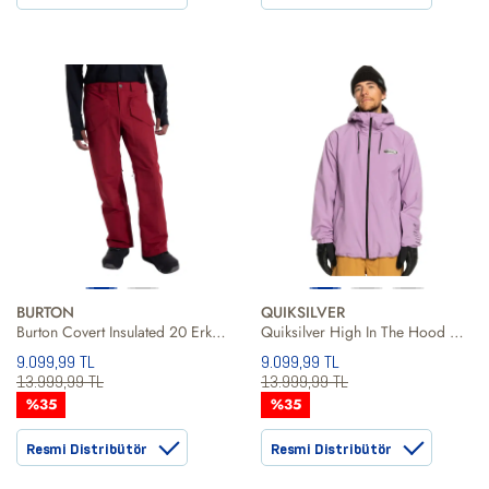
BURTON
QUIKSILVER
Burton Covert Insulated 20 Erkek Kırmızı Snowboard Pantolonu
Quiksilver High In The Hood Unisex Mor Snowboard Ceketi
9.099,99 TL
9.099,99 TL
13.999,99 TL
13.999,99 TL
%35
%35
Resmi Distribütör
Resmi Distribütör