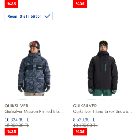
%35
%35
Resmi Distribütör
QUIKSILVER
QUIKSILVER
Quiksilver Mission Printed Block Erkek Snowboard Ceketi
Quiksilver Titano Erkek Snowboard Ceketi
10.334,99 TL
8.579,99 TL
15.899,99 TL
13.199,99 TL
%35
%35