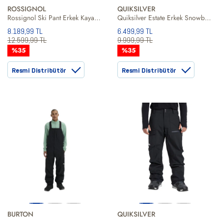
ROSSIGNOL
QUIKSILVER
Rossignol Ski Pant Erkek Kayak Pantolonu
Quiksilver Estate Erkek Snowboard Pantolonu
8.189,99 TL
6.499,99 TL
12.599,99 TL
9.999,99 TL
%35
%35
Resmi Distribütör
Resmi Distribütör
BURTON
QUIKSILVER