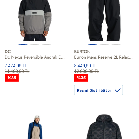
DC
BURTON
Dc Nexus Reversible Anorak Erkek Snowboard Ceketi
Burton Mens Reserve 2L Relaxed Erkek Siyah Snowboard Pantolonu
7.474,99 TL
8.449,99 TL
11.499,99 TL
12.999,99 TL
%35
%35
Resmi Distribütör