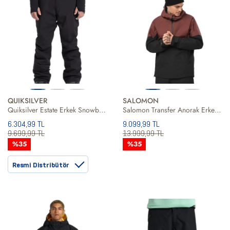
QUIKSILVER
SALOMON
Quiksilver Estate Erkek Snowboard Pantolonu
Salomon Transfer Anorak Erkek Kayak Ceketi
6.304,99 TL
9.099,99 TL
9.699,99 TL
13.999,99 TL
%35
%35
Resmi Distribütör