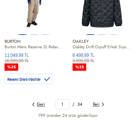
BURTON
OAKLEY
Burton Mens Reserve 2L Relaxed Bib Erkek Bej Snowboard Pantolonu
Oakley Drift O-puff Erkek Siyah Snowboard Ceketi
11.049,99 TL
6.499,99 TL
16.999,99 TL
9.999,99 TL
%35
%35
Resmi Distribütör
Geri
1
/
34
İleri
799 üründen
24
ürün gösteriliyor