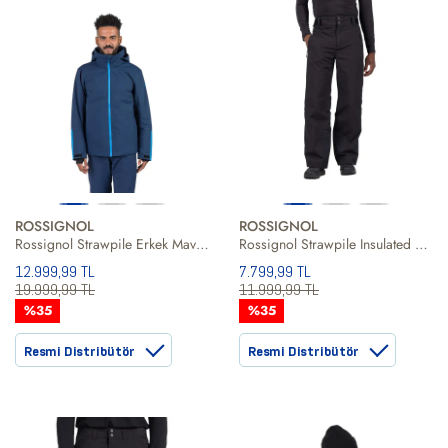
ROSSIGNOL
ROSSIGNOL
Rossignol Strawpile Erkek Mavi Kayak Ceketi
Rossignol Strawpile Insulated Pant Erkek Kayak Pantolonu
12.999,99 TL
7.799,99 TL
19.999,99 TL
11.999,99 TL
%35
%35
Resmi Distribütör
Resmi Distribütör