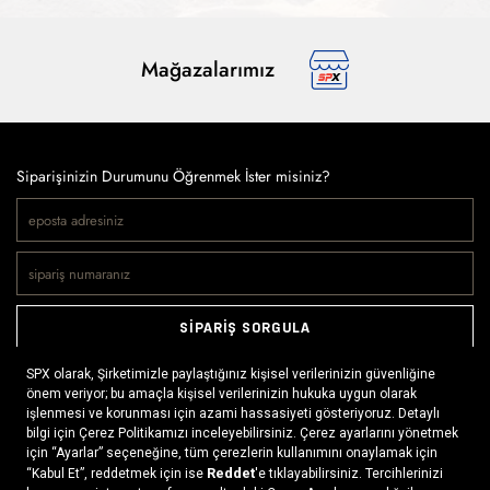
Mağazalarımız
Siparişinizin Durumunu Öğrenmek İster misiniz?
SİPARİŞ SORGULA
Doğaya ve spora tutkuyla bağlı olanların markası SPX, çeşitli
kategorilerde sunduğu spor giyim ürünleri, outdoor ayakkabılar,
ekipman ve aksesuarlar ile, her yerde ve her koşulda doğayla
buluşmayı mümkün kılıyor. Daima aktif bir yaşam tarzını