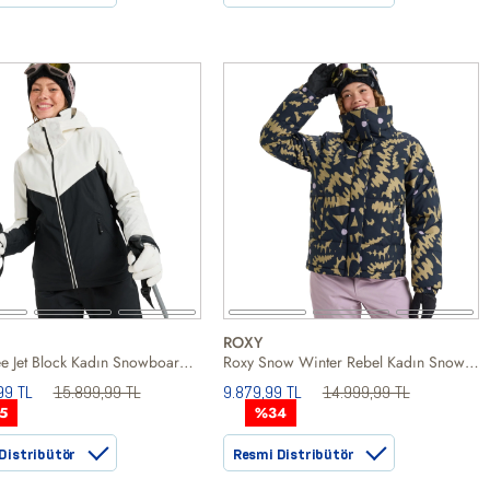
ROXY
Roxy Free Jet Block Kadın Snowboard Ceketi
Roxy Snow Winter Rebel Kadın Snowboard Ceketi
99 TL
15.899,99 TL
9.879,99 TL
14.999,99 TL
5
%34
Distribütör
Resmi Distribütör