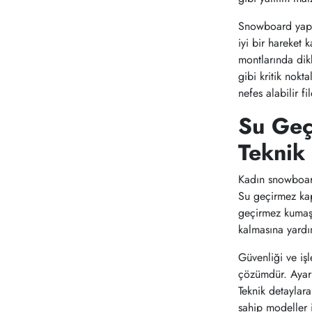
Snowboard yapar
iyi bir hareket
montlarında dikk
gibi kritik nok
nefes alabilir f
Su Geç
Teknik 
Kadın snowboard 
Su geçirmez kap
geçirmez kumaşl
kalmasına yardı
Güvenliği ve işl
çözümdür. Ayarla
Teknik detaylar
sahip modeller 