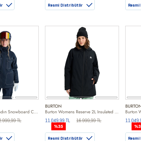
ör
Resmi Distribütör
Resmi 
BURTON
BURTO
Roxy Chloe Kim Kadın Snowboard Ceketi
Burton Womens Reserve 2L Insulated Kadın Siyah Snowboard Ceketi
2.999,99 TL
11.049,99 TL
16.999,99 TL
11.049,
%35
%3
ör
Resmi Distribütör
Resmi 