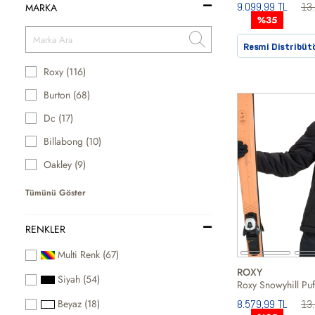
9.099,99 TL
13.
MARKA
%35
Resmi Distribüt
Roxy (116)
Burton (68)
Dc (17)
Billabong (10)
Oakley (9)
Tümünü Göster
RENKLER
Multi Renk (67)
ROXY
Siyah (54)
8.579,99 TL
13.
Beyaz (18)