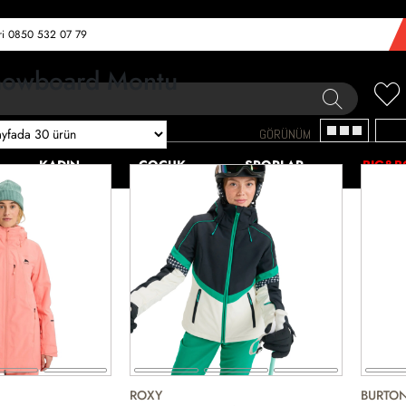
eri 0850 532 07 79
nowboard Montu
GÖRÜNÜM
KADIN
ÇOCUK
SPORLAR
BIG&B
ROXY
BURTO