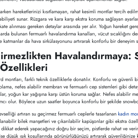
ken hareketlerinizi kısıtlamayan, rahat kesimli montlar tercih edi
 kabiliyeti sunar. Rüzgara ve kara karşı ekstra koruma sağlayan ayar
ate alınması gereken detaylar arasında yer alır. Yoğun hareket gere
talarda bulunan fermuarlı havalandırma kanalları, vücut sıcaklığını
ile katmanlar da hava sirkülasyonunu artırarak konforlu bir deneyim 
irmezlikten Havalandırmaya: 
Özellikleri
montları, farklı teknik özelliklerle donatılır. Konforlu ve güvenli 
lama, nefes alabilir membran ve fermuarlı cep sistemleri gibi detay
ar, yoğun kar yağışına karşı üstün koruma sağlar. Nefes alabilir mem
mcı olur. Böylece uzun saatler boyunca konforlu bir şekilde snowbo
evselliği artıran su geçirmez fermuarlı ceplerle tasarlanan
kadın mo
nabilir bilek manşetleri ve çıkarılabilir kapüşonlar gibi ekstra özel
a dikkat ederek yapacağınız doğru bir seçim, pistlerde rahat ve veri
ise düşük ışık koşullarında görünürlüğünüzü artırarak güvenliğinize 