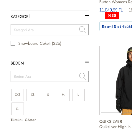
11.049,99 TL
1
%35
KATEGORİ
Resmi Distribüt
Snowboard Ceketi (226)
BEDEN
XXS
XS
S
M
L
XL
Tümünü Göster
QUIKSILVER