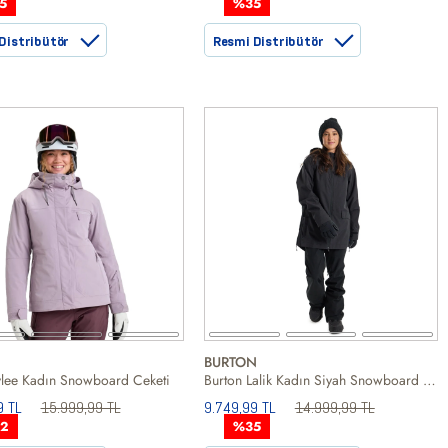
5
%35
Distribütör
Resmi Distribütör
BURTON
ylee Kadın Snowboard Ceketi
Burton Lalik Kadın Siyah Snowboard Ceketi
9 TL
15.999,99 TL
9.749,99 TL
14.999,99 TL
2
%35