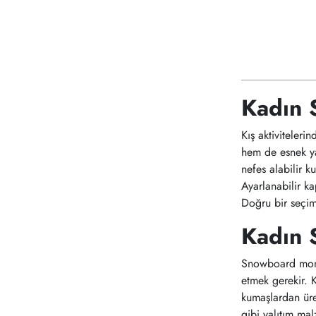
Kadın 
Kış aktiviteler
hem de esnek ya
nefes alabilir 
Ayarlanabilir ka
Doğru bir seçim
Kadın 
Snowboard montu 
etmek gerekir. K
kumaşlardan üre
gibi yalıtım ma