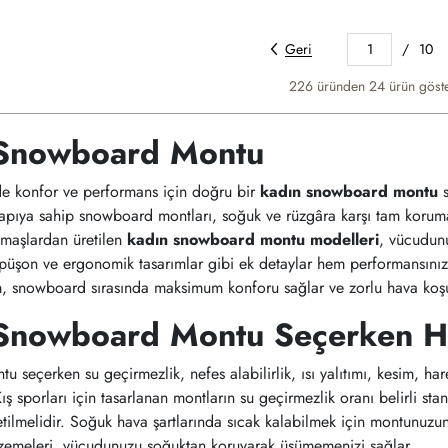
Geri
1
/
10
226 üründen
24
ürün göste
Snowboard Montu
inde konfor ve performans için doğru bir
kadın snowboard montu
s
pıya sahip snowboard montları, soğuk ve rüzgâra karşı tam koruma 
kumaşlardan üretilen
kadın snowboard montu modelleri
, vücudunu
püşon ve ergonomik tasarımlar gibi ek detaylar hem performansınızı 
, snowboard sırasında maksimum konforu sağlar ve zorlu hava koşu
Snowboard Montu Seçerken Ha
seçerken su geçirmezlik, nefes alabilirlik, ısı yalıtımı, kesim, hare
ış sporları için tasarlanan montların su geçirmezlik oranı belirli stan
tilmelidir. Soğuk hava şartlarında sıcak kalabilmek için montunuzun 
lzemeleri, vücudunuzu soğuktan koruyarak üşümemenizi sağlar.