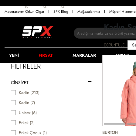
>>
>>
>>
ANASAYFA
KADIN
GIYIM
SNOWBOARD
Macerasever Orkun Olgar
SPX Blog
Mağazalarımız
Müşteri Hizmetl
Kadın S
GÖRÜNTÜLE
YENİ
FIRSAT
MARKALAR
ERKEK
FİLTRELER
CINSIYET
Kadin (213)
Kadin (7)
Unisex (6)
Erkek (2)
BURTON
Erkek Çocuk (1)