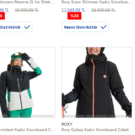
Burton Womens Reserve 2L Ins Stretch Slim Kadın Yeşil Snowboard Ceketi
Roxy Snow Shimmer Kadın Snowboard Ceketi
99 TL
15.999,99 TL
11.049,99 TL
16.999,99 TL
5
%35
Distribütör
Resmi Distribütör
ROXY
Roxy Stormdash Kadın Snowboard Ceketi
Roxy Galaxy Kadın Snowboard Ceketi