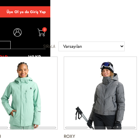
Üye Ol ya da Giriş Yap
0
SIRALA
OLD
WLKR
N
ROXY