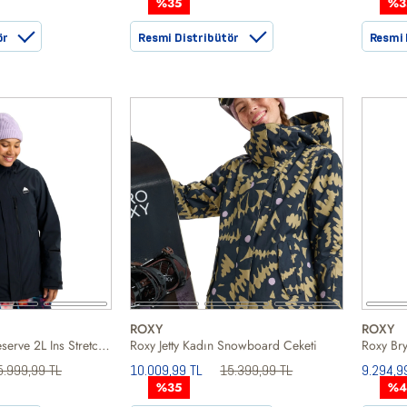
%35
%3
ör
Resmi Distribütör
Resmi 
ROXY
ROXY
Burton Womens Reserve 2L Ins Stretch Slim Kadın Siyah Snowboard Ceketi
Roxy Jetty Kadın Snowboard Ceketi
Roxy Br
5.999,99 TL
10.009,99 TL
15.399,99 TL
9.294,9
%35
%4