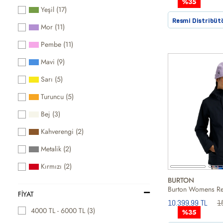
%35
Yeşil (17)
Resmi Distribüt
Mor (11)
Pembe (11)
Mavi (9)
Sarı (5)
Turuncu (5)
Bej (3)
Kahverengi (2)
Metalik (2)
Kırmızı (2)
BURTON
FIYAT
10.399,99 TL
1
4000 TL - 6000 TL (3)
%35