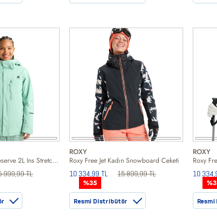
ROXY
ROXY
Burton Womens Reserve 2L Ins Stretch Slim Kadın Yeşil Snowboard Ceketi
Roxy Free Jet Kadın Snowboard Ceketi
5.999,99 TL
10.334,99 TL
15.899,99 TL
10.334,
%35
%3
ör
Resmi Distribütör
Resmi 