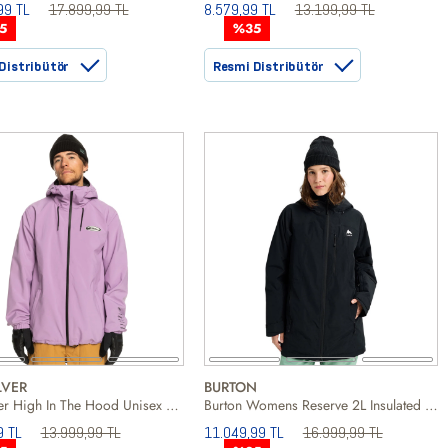
99 TL
17.899,99 TL
8.579,99 TL
13.199,99 TL
5
%35
Distribütör
Resmi Distribütör
LVER
BURTON
Quiksilver High In The Hood Unisex Mor Snowboard Ceketi
Burton Womens Reserve 2L Insulated Kadın Siyah Snowboard Ceketi
9 TL
13.999,99 TL
11.049,99 TL
16.999,99 TL