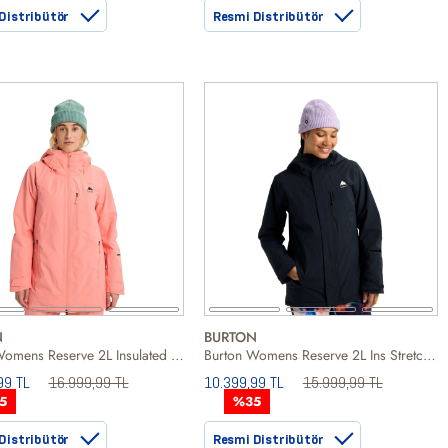
Distribütör
Resmi Distribütör
N
BURTON
Burton Womens Reserve 2L Insulated Kadın Turuncu Snowboard Ceketi
Burton Womens Reserve 2L Ins Stretch Slim Kadın Siyah Snowboard Ceketi
99 TL
16.999,99 TL
10.399,99 TL
15.999,99 TL
5
%35
Distribütör
Resmi Distribütör