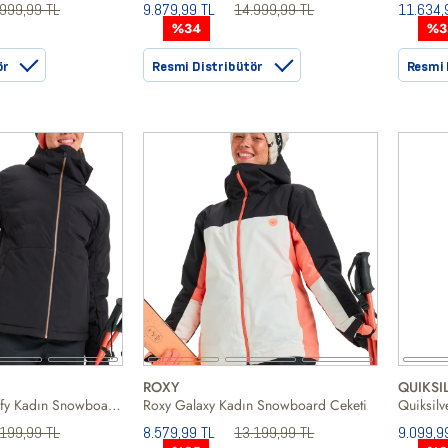
999,99 TL
9.879,99 TL
14.999,99 TL
11.634,
%34
%3
ör
Resmi Distribütör
Resmi 
ROXY
QUIKSI
Roxy Snowyhill Puffy Kadın Snowboard Ceketi
Roxy Galaxy Kadın Snowboard Ceketi
199,99 TL
8.579,99 TL
13.199,99 TL
9.099,9