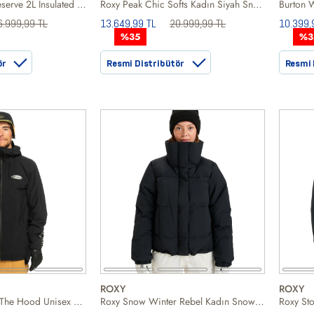
Burton Womens Reserve 2L Insulated Kadın Turuncu Snowboard Ceketi
Roxy Peak Chic Softs Kadın Siyah Snowboard Ceketi
6.999,99 TL
13.649,99 TL
20.999,99 TL
10.399,
%35
%3
ör
Resmi Distribütör
Resmi 
ROXY
ROXY
Quiksilver High In The Hood Unisex Siyah Snowboard Ceketi
Roxy Snow Winter Rebel Kadın Snowboard Ceketi