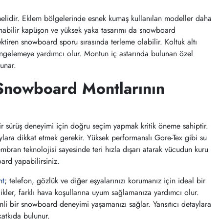
lmelidir. Eklem bölgelerinde esnek kumaş kullanılan modeller daha
lanabilir kapüşon ve yüksek yaka tasarımı da snowboard
ktiren snowboard sporu sırasında terleme olabilir. Koltuk altı
 dengelemeye yardımcı olur. Montun iç astarında bulunan özel
sunar.
Snowboard Montlarının
bir sürüş deneyimi için doğru seçim yapmak kritik öneme sahiptir.
lara dikkat etmek gerekir. Yüksek performanslı Gore-Tex gibi su
bran teknolojisi sayesinde teri hızla dışarı atarak vücudun kuru
ard yapabilirsiniz.
nt
; telefon, gözlük ve diğer eşyalarınızı korumanız için ideal bir
likler, farklı hava koşullarına uyum sağlamanıza yardımcı olur.
mli bir snowboard deneyimi yaşamanızı sağlar. Yansıtıcı detaylara
katkıda bulunur.