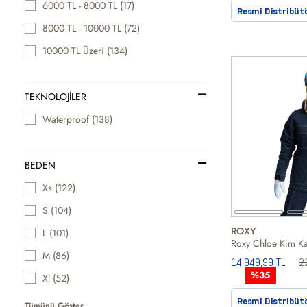
6000 TL - 8000 TL (17)
Resmi Distribüt
8000 TL - 10000 TL (72)
10000 TL Üzeri (134)
TEKNOLOJİLER
Waterproof (138)
BEDEN
Xs (122)
S (104)
ROXY
L (101)
M (86)
14.949,99 TL
2
%35
Xl (52)
Resmi Distribüt
Tümünü Göster