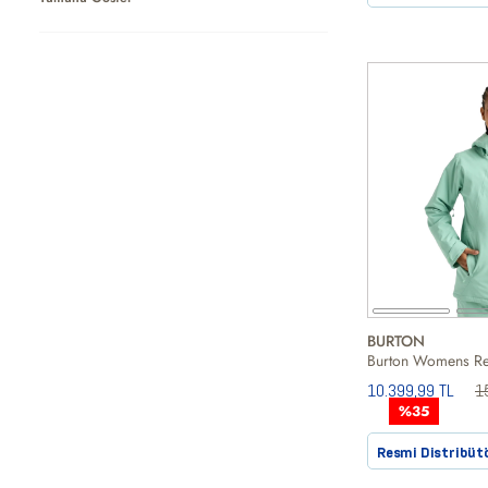
BURTON
10.399,99 TL
1
%35
Resmi Distribüt