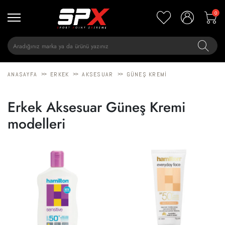
0
>>
>>
>>
ANASAYFA
ERKEK
AKSESUAR
GÜNEŞ KREMI
Erkek Aksesuar Güneş Kremi
modelleri