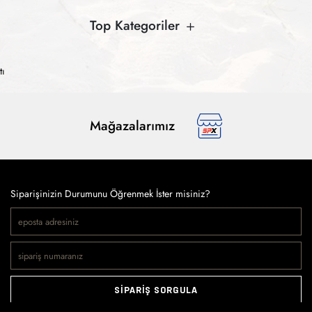
Top Kategoriler
tı
Mağazalarımız
Siparişinizin Durumunu Öğrenmek İster misiniz?
SİPARİŞ SORGULA