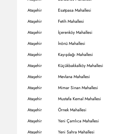
Ataşehir
Esatpasa Mahallesi
Ataşehir
Fetih Mahallesi
Ataşehir
İçerenköy Mahallesi
Ataşehir
İnönü Mahallesi
Ataşehir
Kayışdağı Mahallesi
Ataşehir
Küçükbakkalköy Mahallesi
Ataşehir
Mevlana Mahallesi
Ataşehir
Mimar Sinan Mahallesi
Ataşehir
Mustafa Kemal Mahallesi
Ataşehir
Örnek Mahallesi
Ataşehir
Yeni Çamlıca Mahallesi
Ataşehir
Yeni Sahra Mahallesi