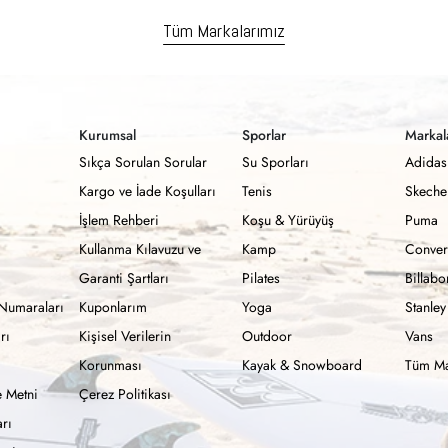
Tüm Markalarımız
Kurumsal
Sporlar
Markal
Sıkça Sorulan Sorular
Su Sporları
Adidas
Kargo ve İade Koşulları
Tenis
Skeche
İşlem Rehberi
Koşu & Yürüyüş
Puma
Kullanma Kılavuzu ve
Kamp
Conver
Garanti Şartları
Pilates
Billab
Numaraları
Kuponlarım
Yoga
Stanley
rı
Kişisel Verilerin
Outdoor
Vans
Korunması
Kayak & Snowboard
Tüm Ma
 Metni
Çerez Politikası
rı