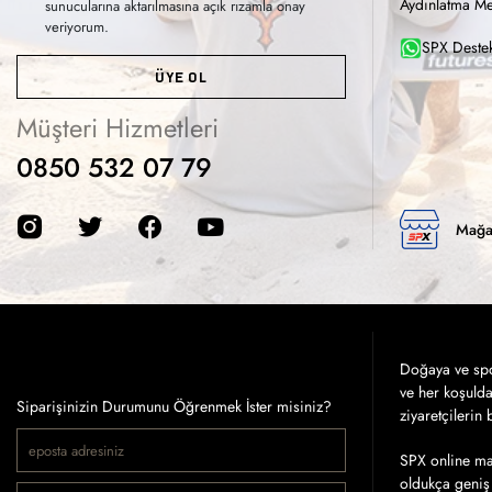
Aydınlatma Me
sunucularına aktarılmasına açık rızamla onay
veriyorum.
SPX Destek
ÜYE OL
Müşteri Hizmetleri
0850 532 07 79
Mağa
Doğaya ve spor
ve her koşuld
Siparişinizin Durumunu Öğrenmek İster misiniz?
ziyaretçilerin
SPX online mağ
oldukça geniş 