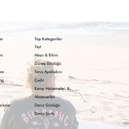
ar
Top Kategoriler
Tayt
rs
Mayo & Bikini
Güneş Gözlüğü
se
Tenis Ayakkabısı
ong
Çadır
Kamp Malzemeleri &
Aksesuarları
rkalar
Deniz Gözlüğü
Deniz Şortu