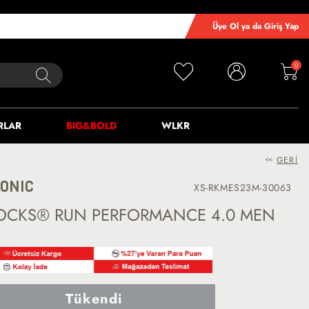
Üye Ol ya da Giriş Yap
0
RLAR
BIG&BOLD
WLKR
<<
GERI
IONIC
XS-RKMES23M-30063
SOCKS® RUN PERFORMANCE 4.0 MEN
Tükendi