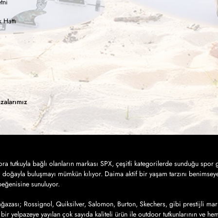
tni
 Hattı
zalarımız
a tutkuyla bağlı olanların markası SPX, çeşitli kategorilerde sunduğu spor g
a doğayla buluşmayı mümkün kılıyor. Daima aktif bir yaşam tarzını benimseye
 beğenisine sunuluyor.
azası; Rossignol, Quiksilver, Salomon, Burton, Skechers, gibi prestijli mar
bir yelpazeye yayılan çok sayıda kaliteli ürün ile outdoor tutkunlarının ve h