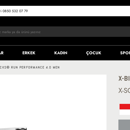
eri 0850 532 07 79
AR
ERKEK
KADIN
ÇOCUK
SPO
OCKS® RUN PERFORMANCE 4.0 MEN
X-B
X-