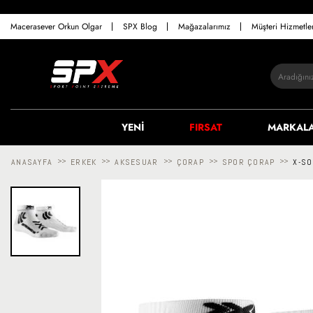
Macerasever Orkun Olgar
SPX Blog
Mağazalarımız
Müşteri Hizmetl
YENİ
FIRSAT
MARKAL
ANASAYFA
>>
ERKEK
>>
AKSESUAR
>>
ÇORAP
>>
SPOR ÇORAP
>>
X-S