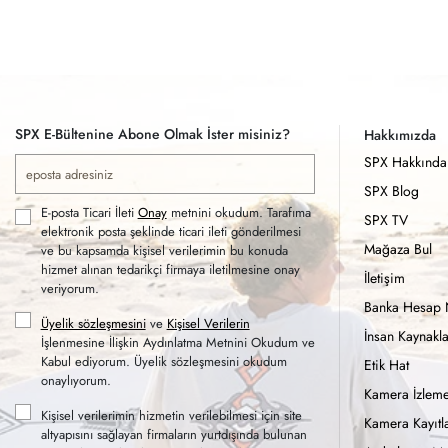
SPX E-Bültenine Abone Olmak İster misiniz?
Hakkımızda
SPX Hakkında
SPX Blog
E-posta Ticari İleti
Onay
metnini okudum. Tarafıma
SPX TV
elektronik posta şeklinde ticari ileti gönderilmesi
Mağaza Bul
ve bu kapsamda kişisel verilerimin bu konuda
hizmet alınan tedarikçi firmaya iletilmesine onay
İletişim
veriyorum.
Banka Hesap 
Üyelik sözleşmesini
ve
Kişisel Verilerin
İnsan Kaynakla
İşlenmesine İlişkin Aydınlatma Metnini Okudum ve
Kabul ediyorum. Üyelik sözleşmesini okudum
Etik Hat
onaylıyorum.
Kamera İzleme
Kişisel verilerimin hizmetin verilebilmesi için site
Kamera Kayıtla
altyapısını sağlayan firmaların yurtdışında bulunan