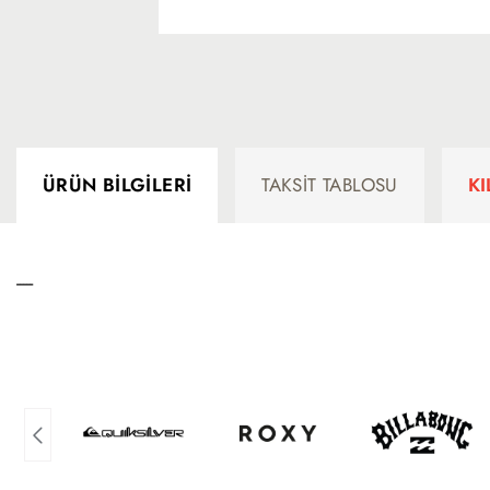
ÜRÜN BILGILERI
TAKSIT TABLOSU
K
-----