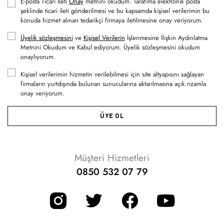
E-posta Ticari İleti
Onay
metnini okudum. Tarafıma elektronik posta
şeklinde ticari ileti gönderilmesi ve bu kapsamda kişisel verilerimin bu
konuda hizmet alınan tedarikçi firmaya iletilmesine onay veriyorum.
Üyelik sözleşmesini
ve
Kişisel Verilerin
İşlenmesine İlişkin Aydınlatma
Metnini Okudum ve Kabul ediyorum. Üyelik sözleşmesini okudum
onaylıyorum.
Kişisel verilerimin hizmetin verilebilmesi için site altyapısını sağlayan
firmaların yurtdışında bulunan sunucularına aktarılmasına açık rızamla
onay veriyorum.
ÜYE OL
Müşteri Hizmetleri
0850 532 07 79