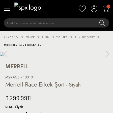
0
ANASAYFA
>>
ERKEK
>>
GIYIM
>>
T-SHIRT
>>
GÜNLÜK ŞORT
>>
MERRELL RACE ERKEK ŞORT
MERRELL
M2RACE - 10010
Merrell Race Erkek Şort
- Siyah
3,299.99
TL
RENK :
Siyah