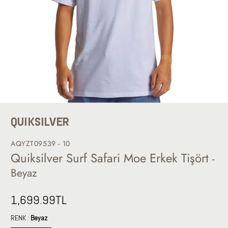
QUIKSILVER
AQYZT09539 - 10
Quiksilver Surf Safari Moe Erkek Tişört
-
Beyaz
1,699.99
TL
RENK :
Beyaz