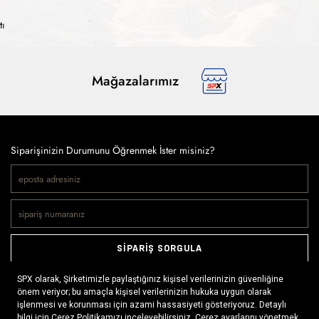
tı
Mağazalarımız
Siparişinizin Durumunu Öğrenmek İster misiniz?
SİPARİŞ SORGULA
Doğaya ve spora tutkuyla bağlı olanların markası SPX, çeşitli
kategorilerde sunduğu spor giyim ürünleri, outdoor ayakkabılar,