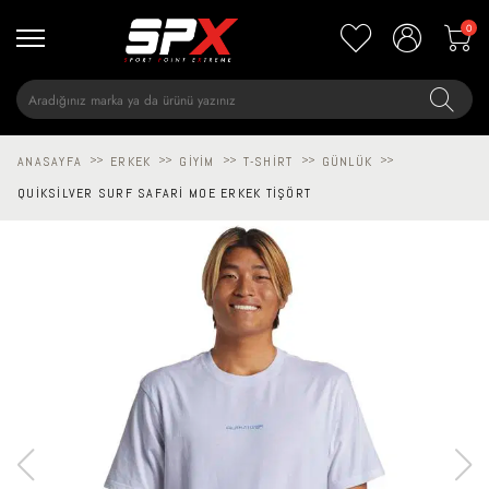
0
ANASAYFA
>>
ERKEK
>>
GIYIM
>>
T-SHIRT
>>
GÜNLÜK
>>
QUIKSILVER SURF SAFARI MOE ERKEK TIŞÖRT