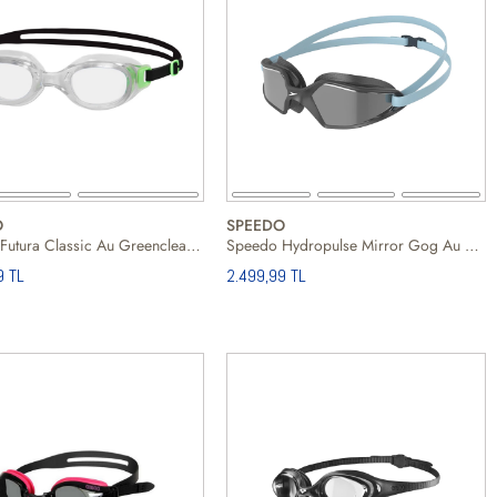
O
SPEEDO
Speedo Futura Classic Au Greenclear Unisex Yeşil Yüzücü Gözlüğü
Speedo Hydropulse Mirror Gog Au Greysilver Unisex Gri Yüzücü Gözlüğü
9 TL
2.499,99 TL