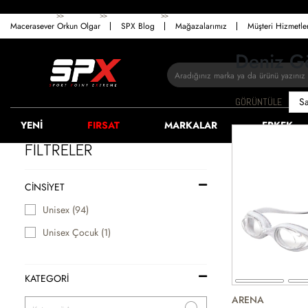
>>
>>
>>
ANASAYFA
ERKEK
AKSESUAR
SEYAHAT ÜRÜNLERI
Macerasever Orkun Olgar
SPX Blog
Mağazalarımız
Müşteri Hizmetl
Deniz G
GÖRÜNTÜLE
YENİ
FIRSAT
MARKALAR
ERKEK
FİLTRELER
CINSIYET
Unisex (94)
Unisex Çocuk (1)
KATEGORİ
ARENA