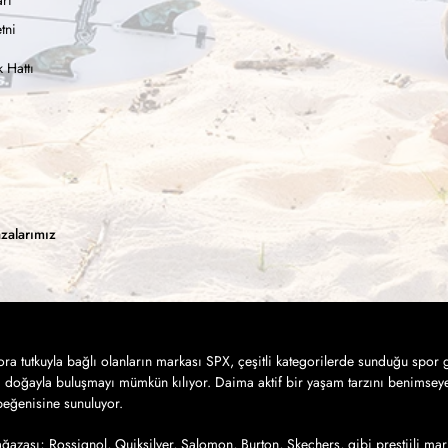
rı
tni
 Hattı
zalarımız
a tutkuyla bağlı olanların markası SPX, çeşitli kategorilerde sunduğu spor g
a doğayla buluşmayı mümkün kılıyor. Daima aktif bir yaşam tarzını benimseye
 beğenisine sunuluyor.
azası; Rossignol, Quiksilver, Salomon, Burton, Skechers, gibi prestijli mar