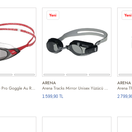
Yeni
Yeni
ARENA
ARENA
Speedo Aquapulse Pro Goggle Au Redwhite Unisex Kırmızı Yüzücü Gözlüğü
Arena Tracks Mirror Unisex Yüzücü Gözlüğü
1.599,90 TL
2.799,9