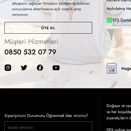
Kamera Kayıtla
altyapısını sağlayan firmaların yurtdışında bulunan
Aydınlatma Me
sunucularına aktarılmasına açık rızamla onay
veriyorum.
SPX Destek
ÜYE OL
Müşteri Hizmetleri
0850 532 07 79
Mağa
Doğaya ve spor
ve her koşuld
Siparişinizin Durumunu Öğrenmek İster misiniz?
ziyaretçilerin
SPX online mağ