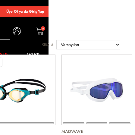
Üye Ol ya da Giriş Yap
0
SIRALA
OLD
WLKR
MADWAVE