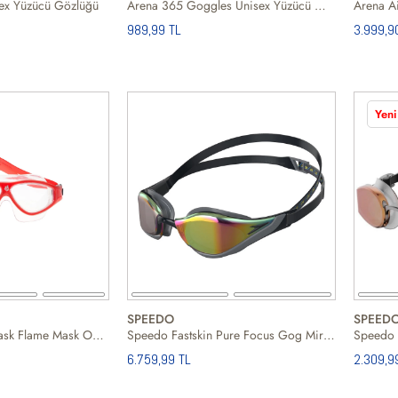
ex Yüzücü Gözlüğü
Arena 365 Goggles Unisex Yüzücü Gözlüğü
989,99 TL
3.999,9
Yeni
SPEEDO
SPEED
Madwave Swim Mask Flame Mask One Size Red Unisex Kırmızı Yüzücü Gözlüğü
Speedo Fastskin Pure Focus Gog Mir Yüzücü Gözlüğü
6.759,99 TL
2.309,9