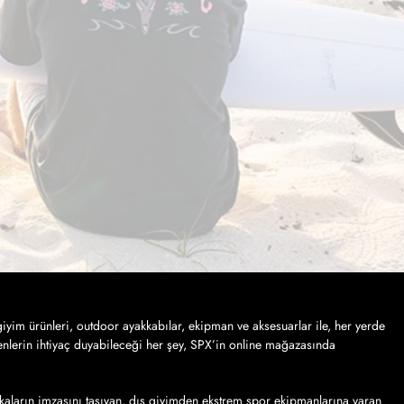
iyim ürünleri, outdoor ayakkabılar, ekipman ve aksesuarlar ile, her yerde
nlerin ihtiyaç duyabileceği her şey, SPX’in online mağazasında
kaların imzasını taşıyan, dış giyimden ekstrem spor ekipmanlarına varan