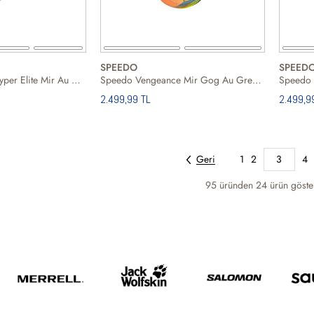
SPEEDO
SPEED
Speedo Fastskin Hyper Elite Mir Au Whitegold Unisex Yüzücü Gözlüğü
Speedo Vengeance Mir Gog Au Greenorange Unisex Yüzücü Gözlüğü
2.499,99 TL
2.499,9
Geri
1
2
3
4
95 üründen
24
ürün göster