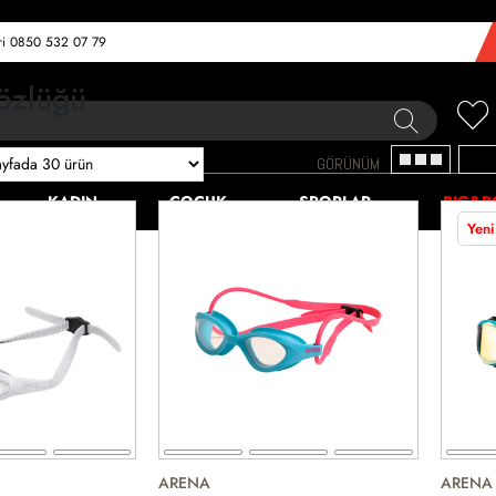
eri 0850 532 07 79
özlüğü
GÖRÜNÜM
KADIN
ÇOCUK
SPORLAR
BIG&B
Yeni
ARENA
ARENA