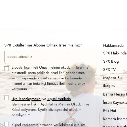
SPX E-Bültenine Abone Olmak İster misiniz?
Hakkımızda
SPX Hakkında
SPX Blog
E-posta Ticari İleti
Onay
metnini okudum. Tarafıma
SPX TV
elektronik posta şeklinde ticari ileti gönderilmesi
Mağaza Bul
ve bu kapsamda kişisel verilerimin bu konuda
hizmet alınan tedarikçi firmaya iletilmesine onay
İletişim
veriyorum.
Banka Hesap 
Üyelik sözleşmesini
ve
Kişisel Verilerin
İnsan Kaynakla
İşlenmesine İlişkin Aydınlatma Metnini Okudum ve
Kabul ediyorum. Üyelik sözleşmesini okudum
Etik Hat
onaylıyorum.
Kamera İzleme
Kişisel verilerimin hizmetin verilebilmesi için site