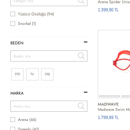
Arena Spider Unis
1.399,90 TL
Yüzücü Gözlüğü (94)
Snorkel (1)
BEDEN
STD
TU
ORJ
MARKA
MADWAVE
1.799,99 TL
Arena (46)
Speedo (41)