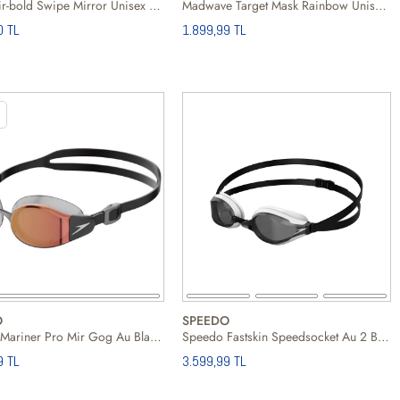
Arena Air-bold Swipe Mirror Unisex Yüzücü Gözlüğü
Madwave Target Mask Rainbow Unisex Beyaz Yüzücü Gözlüğü
0 TL
1.899,99 TL
O
SPEEDO
Speedo Mariner Pro Mir Gog Au Blackorange Unisex Yüzücü Gözlüğü
Speedo Fastskin Speedsocket Au 2 Blackwhite Unisex Siyah Yüzücü Gözlüğü
9 TL
3.599,99 TL