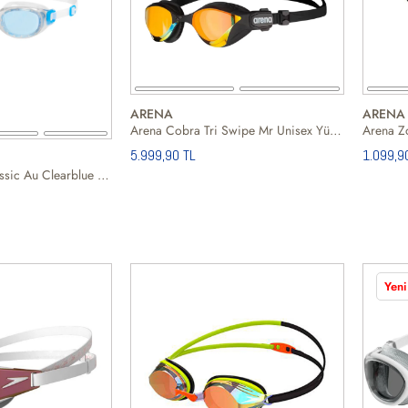
ARENA
ARENA
Arena Cobra Tri Swipe Mr Unisex Yüzücü Gözlüğü
Arena Z
5.999,90 TL
1.099,9
Speedo Futura Classic Au Clearblue Unisex Yüzücü Gözlüğü
Yeni