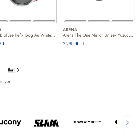
O
ARENA
Speedo Biofuse Reflx Gog Au Whitesmoke Unisex Beyaz Yüzücü Gözlüğü
Arena The One Mirror Unisex Yüzücü Gözlüğü
9 TL
2.299,90 TL
İleri
iliyor