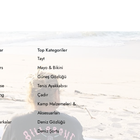
ar
Top Kategoriler
Tayt
rs
Mayo & Bikini
Güneş Gözlüğü
se
Tenis Ayakkabısı
ong
Çadır
Kamp Malzemeleri &
Aksesuarları
rkalar
Deniz Gözlüğü
Deniz Şortu