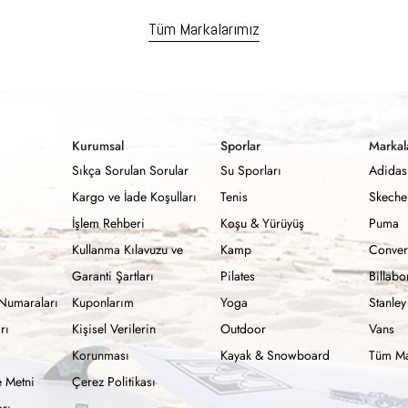
Tüm Markalarımız
Kurumsal
Sporlar
Markal
Sıkça Sorulan Sorular
Su Sporları
Adidas
Kargo ve İade Koşulları
Tenis
Skeche
İşlem Rehberi
Koşu & Yürüyüş
Puma
Kullanma Kılavuzu ve
Kamp
Conver
Garanti Şartları
Pilates
Billab
Numaraları
Kuponlarım
Yoga
Stanley
rı
Kişisel Verilerin
Outdoor
Vans
Korunması
Kayak & Snowboard
Tüm Ma
 Metni
Çerez Politikası