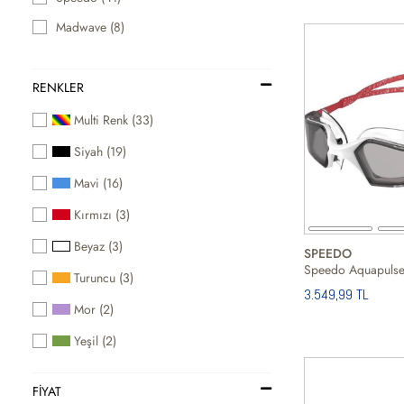
Madwave (8)
RENKLER
Multi Renk (33)
Siyah (19)
Mavi (16)
Kırmızı (3)
Beyaz (3)
SPEEDO
Turuncu (3)
3.549,99 TL
Mor (2)
Yeşil (2)
FIYAT