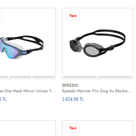
Yeni
SPEEDO
Arena The One Mask Mirror Unisex Yüzücü Gözlüğü
Speedo Mariner Pro Gog Au Blackwhite Unisex Siyah Yüzücü Gözlüğü
0 TL
1.824,99 TL
Yeni