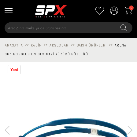
0
ANASAYFA
>>
KADIN
>>
AKSESUAR
>>
BAKIM ÜRÜNLERI
>>
ARENA
365 GOGGLES UNISEX MAVI YÜZÜCÜ GÖZLÜĞÜ
Yeni