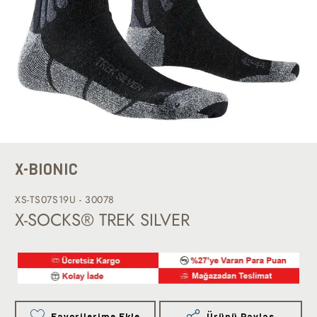
X-BIONIC
XS-TS07S19U - 30078
X-SOCKS® TREK SILVER
Favorilerime Ekle
Ürünü Paylaş