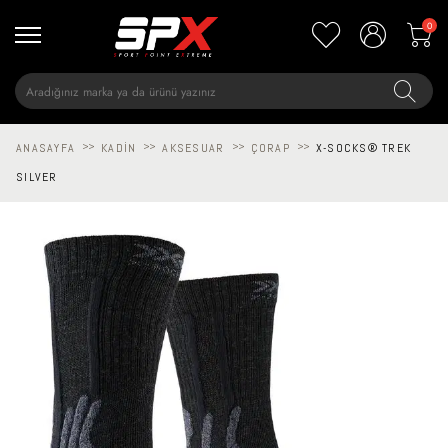
0
ANASAYFA
>>
KADIN
>>
AKSESUAR
>>
ÇORAP
>>
X-SOCKS® TREK
SILVER