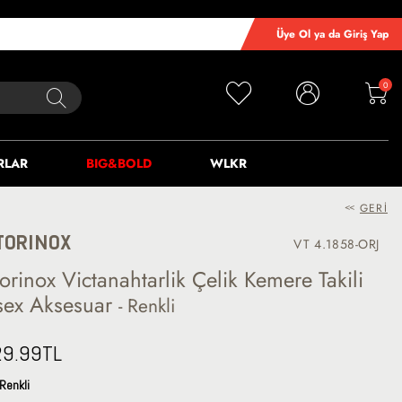
Üye Ol ya da Giriş Yap
0
RLAR
BIG&BOLD
WLKR
<<
GERI
TORINOX
VT 4.1858-ORJ
orinox Victanahtarlik Çelik Kemere Takili
sex Aksesuar
- Renkli
29.99
TL
Renkli