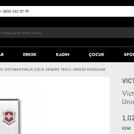
eri 0850 532 07 79
AR
ERKEK
KADIN
ÇOCUK
SPO
OX VICTANAHTARLIK ÇELIK KEMERE TAKILI UNISEX AKSESUAR
VIC
Vict
Uni
1,0
RENK :