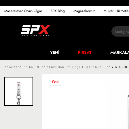
Macerasever Orkun Olgar
SPX Blog
Mağazalarımız
Müşteri Hizmetl
YENİ
FIRSAT
MARKAL
ANASAYFA
>>
KADIN
>>
AKSESUAR
>>
ÇEŞITLI AKSESUAR
>>
VICTORIN
Yeni