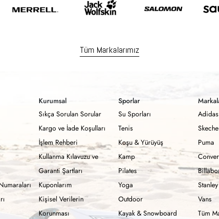
Tüm Markalarımız
Kurumsal
Sporlar
Markal
Sıkça Sorulan Sorular
Su Sporları
Adidas
Kargo ve İade Koşulları
Tenis
Skeche
İşlem Rehberi
Koşu & Yürüyüş
Puma
Kullanma Kılavuzu ve
Kamp
Conver
Garanti Şartları
Pilates
Billab
Numaraları
Kuponlarım
Yoga
Stanley
rı
Kişisel Verilerin
Outdoor
Vans
Korunması
Kayak & Snowboard
Tüm Ma