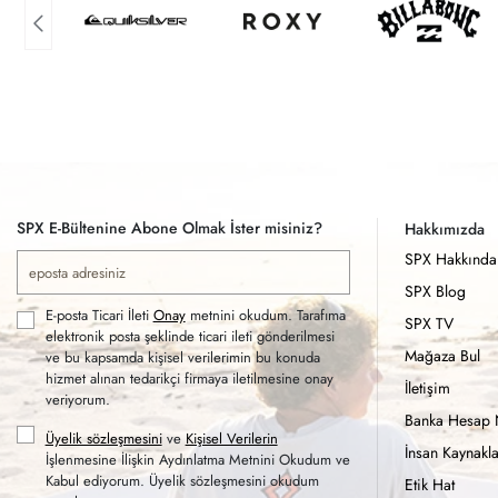
SPX E-Bültenine Abone Olmak İster misiniz?
Hakkımızda
SPX Hakkında
SPX Blog
E-posta Ticari İleti
Onay
metnini okudum. Tarafıma
SPX TV
elektronik posta şeklinde ticari ileti gönderilmesi
Mağaza Bul
ve bu kapsamda kişisel verilerimin bu konuda
hizmet alınan tedarikçi firmaya iletilmesine onay
İletişim
veriyorum.
Banka Hesap 
Üyelik sözleşmesini
ve
Kişisel Verilerin
İnsan Kaynakla
İşlenmesine İlişkin Aydınlatma Metnini Okudum ve
Kabul ediyorum. Üyelik sözleşmesini okudum
Etik Hat