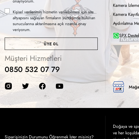
onaylıyorum.
Kamera İzleme
Kişisel verilerimin hizmetin verilebilmesi için site
Kamera Kayıtla
altyapısını sağlayan firmaların yurtdışında bulunan
Aydınlatma Me
sunucularına aktarılmasına açık rızamla onay
veriyorum.
SPX Destek
ÜYE OL
Müşteri Hizmetleri
0850 532 07 79
Mağa
Doğaya ve spor
ve her koşuld
Siparişinizin Durumunu Öğrenmek İster misiniz?