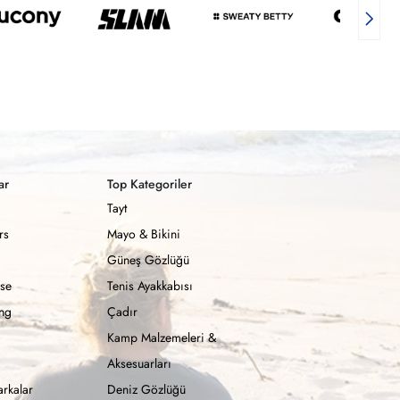
ar
Top Kategoriler
Tayt
rs
Mayo & Bikini
Güneş Gözlüğü
se
Tenis Ayakkabısı
ong
Çadır
Kamp Malzemeleri &
Aksesuarları
rkalar
Deniz Gözlüğü