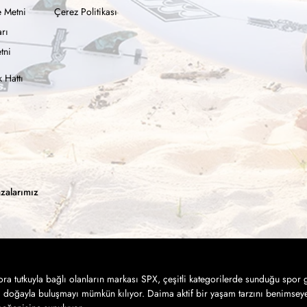
 Metni
Çerez Politikası
rı
tni
 Hattı
zalarımız
a tutkuyla bağlı olanların markası SPX, çeşitli kategorilerde sunduğu spor g
a doğayla buluşmayı mümkün kılıyor. Daima aktif bir yaşam tarzını benimseye