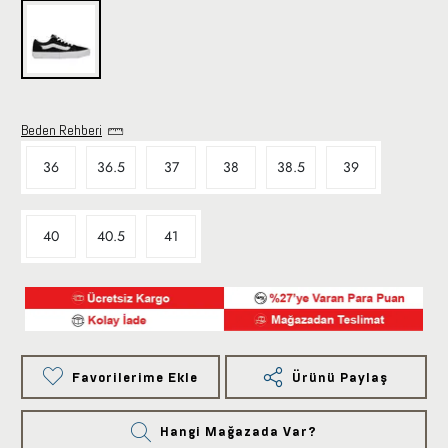
Beden Rehberi
36
36.5
37
38
38.5
39
40
40.5
41
Favorilerime Ekle
Ürünü Paylaş
Hangi Mağazada Var?