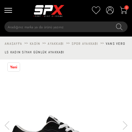
0
ANASAYFA
>>
KADIN
>>
AYAKKABI
>>
SPOR AYAKKABI
>>
VANS VERO
LS KADIN SIYAH GÜNLÜK AYAKKABI
Yeni