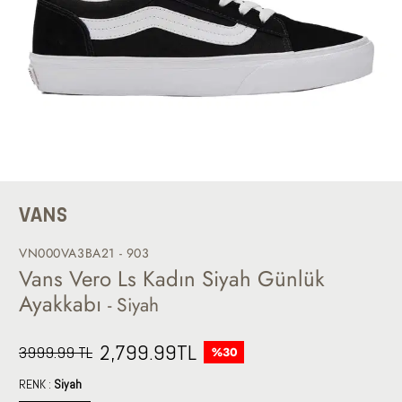
VANS
VN000VA3BA21 - 903
Vans Vero Ls Kadın Siyah Günlük
Ayakkabı
- Siyah
2,799.99
TL
3999.99 TL
%30
RENK :
Siyah