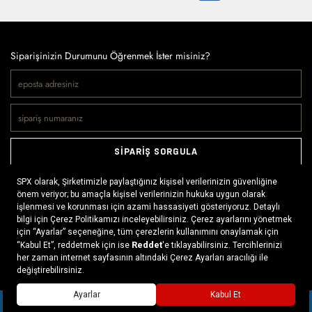
Siparişinizin Durumunu Öğrenmek İster misiniz?
SİPARİŞ SORGULA
Doğaya ve spora tutkuyla bağlı olanların markası SPX, çeşitli
kategorilerde sunduğu spor giyim ürünleri, outdoor ayakkabılar,
ekipman ve aksesuarlar ile, her yerde ve her koşulda doğayla
buluşmayı mümkün kılıyor. Daima aktif bir yaşam tarzını
x
benimseyenlerin ihtiyaç duyabileceği her şey, SPX’in online
mağazasında ziyaretçilerin beğenisine sunuluyor.
Daha fazlası >
SEPETE EKLE