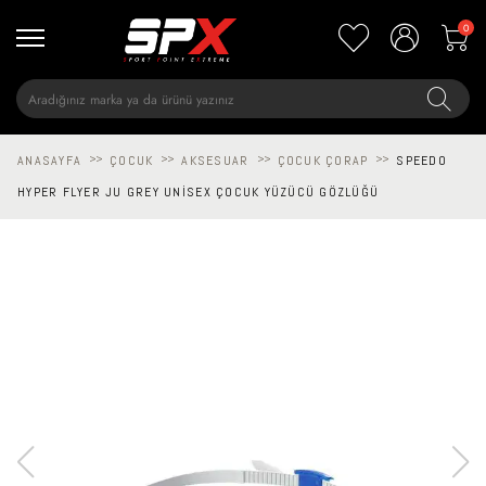
0
ANASAYFA
>>
ÇOCUK
>>
AKSESUAR
>>
ÇOCUK ÇORAP
>>
SPEEDO
HYPER FLYER JU GREY UNISEX ÇOCUK YÜZÜCÜ GÖZLÜĞÜ