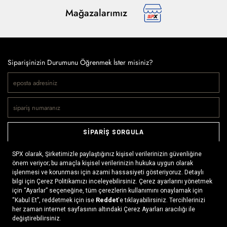
Mağazalarımız
Siparişinizin Durumunu Öğrenmek İster misiniz?
SİPARİŞ SORGULA
Doğaya ve spora tutkuyla bağlı olanların markası SPX, çeşitli
kategorilerde sunduğu spor giyim ürünleri, outdoor ayakkabılar,
ekipman ve aksesuarlar ile, her yerde ve her koşulda doğayla
buluşmayı mümkün kılıyor. Daima aktif bir yaşam tarzını
x
benimseyenlerin ihtiyaç duyabileceği her şey, SPX’in online
mağazasında ziyaretçilerin beğenisine sunuluyor.