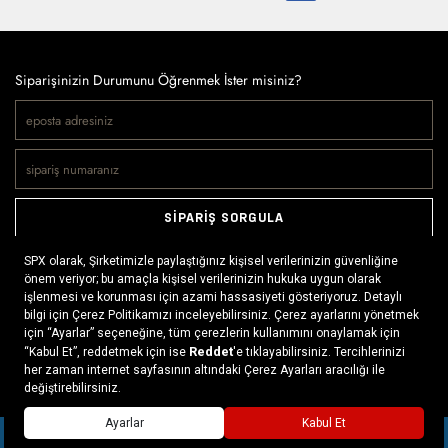
Siparişinizin Durumunu Öğrenmek İster misiniz?
SİPARİŞ SORGULA
Doğaya ve spora tutkuyla bağlı olanların markası SPX, çeşitli
kategorilerde sunduğu spor giyim ürünleri, outdoor ayakkabılar,
ekipman ve aksesuarlar ile, her yerde ve her koşulda doğayla
buluşmayı mümkün kılıyor. Daima aktif bir yaşam tarzını
x
benimseyenlerin ihtiyaç duyabileceği her şey, SPX’in online
mağazasında ziyaretçilerin beğenisine sunuluyor.
Daha fazlası >
SEPETE EKLE