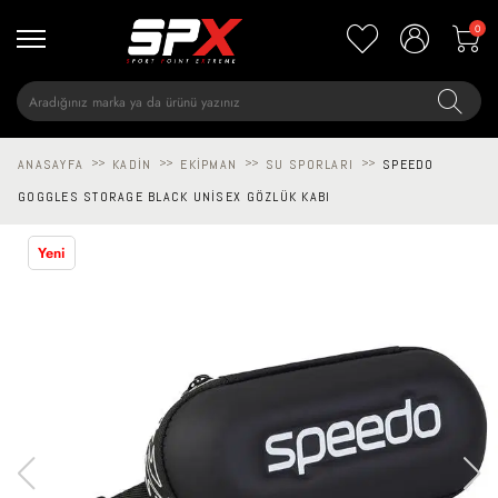
0
ANASAYFA
>>
KADIN
>>
EKIPMAN
>>
SU SPORLARI
>>
SPEEDO
GOGGLES STORAGE BLACK UNISEX GÖZLÜK KABI
Yeni