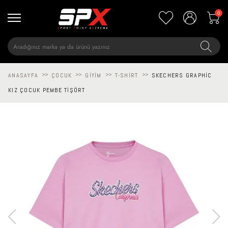
0
ANASAYFA
>>
ÇOCUK
>>
GIYIM
>>
T-SHIRT
>>
SKECHERS GRAPHIC
KIZ ÇOCUK PEMBE TIŞÖRT