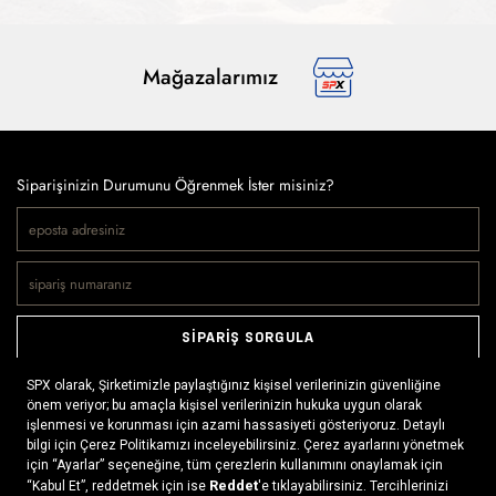
Mağazalarımız
Siparişinizin Durumunu Öğrenmek İster misiniz?
SİPARİŞ SORGULA
Doğaya ve spora tutkuyla bağlı olanların markası SPX, çeşitli
kategorilerde sunduğu spor giyim ürünleri, outdoor ayakkabılar,
ekipman ve aksesuarlar ile, her yerde ve her koşulda doğayla
buluşmayı mümkün kılıyor. Daima aktif bir yaşam tarzını