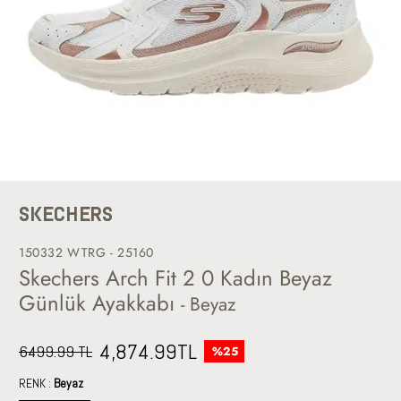
SKECHERS
150332 WTRG - 25160
Skechers Arch Fit 2 0 Kadın Beyaz
Günlük Ayakkabı
- Beyaz
4,874.99
TL
6499.99 TL
%25
RENK :
Beyaz