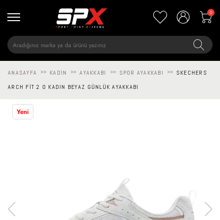
0
ANASAYFA
>>
KADIN
>>
AYAKKABI
>>
SPOR AYAKKABI
>>
SKECHERS
ARCH FIT 2 0 KADIN BEYAZ GÜNLÜK AYAKKABI
Yeni