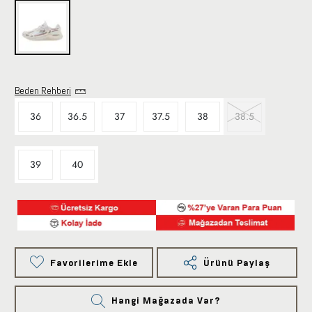
Beden Rehberi
36
36.5
37
37.5
38
38.5
39
40
Favorilerime Ekle
Ürünü Paylaş
Hangi Mağazada Var?