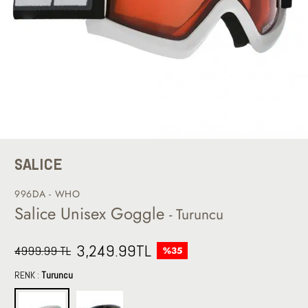
SALICE
996DA - WHO
Salice Unisex Goggle
- Turuncu
3,249.99
TL
4999.99 TL
%35
RENK :
Turuncu