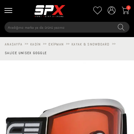
0
ANASAYFA
>>
KADIN
>>
EKIPMAN
>>
KAYAK & SNOWBOARD
>>
SALICE UNISEX GOGGLE