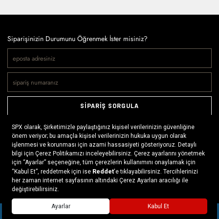
Siparişinizin Durumunu Öğrenmek İster misiniz?
SİPARİŞ SORGULA
Doğaya ve spora tutkuyla bağlı olanların markası SPX, çeşitli
kategorilerde sunduğu spor giyim ürünleri, outdoor ayakkabılar,
ekipman ve aksesuarlar ile, her yerde ve her koşulda doğayla
buluşmayı mümkün kılıyor. Daima aktif bir yaşam tarzını
x
benimseyenlerin ihtiyaç duyabileceği her şey, SPX’in online
mağazasında ziyaretçilerin beğenisine sunuluyor.
Daha fazlası >
SEPETE EKLE