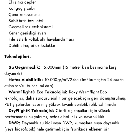
El ısıtıcı cepler
Kol geçiş cebi
Çene koruyucusu
Sabit tafta tozu etek
Geçmeli toz etek sistemi
Kenar genişliği ayarı
File astarlı koltuk altı havalandırması
Dahili streç bilek tozlukları
Teknolojileri:
Su Geçirmezlik:
15.000mm (15 metrelik su basıncına karşı
dayanıklı)
Nefes Alabilirlik:
10.000gr/m²/24sa (1m² kumaştan 24 saatte
atılan ter/su buharı miktarı)
WarmFlight® Eco Teknolojisi:
Roxy Warmflight Eco
teknolojisi, daha sürdürülebilir bir gelecek için geri dönüştürülmüş
PET şişelerden yapılmış yüksek tavanlı sentetik iplik yalıtımıdır.
DryFlight® Teknolojisi:
Ciddi kış koşulları için yüksek
performanslı su yalıtımı, nefes alabilirlik ve dayanıklılık
DWR:
Dayanıklı su itici veya DWR, kumaşlara suya dayanıklı
(veya hidrofobik) hale getirmek için fabrikada eklenen bir