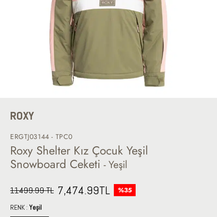
ROXY
ERGTJ03144 - TPC0
Roxy Shelter Kız Çocuk Yeşil
Snowboard Ceketi
- Yeşil
7,474.99
TL
11499.99 TL
%35
RENK :
Yeşil