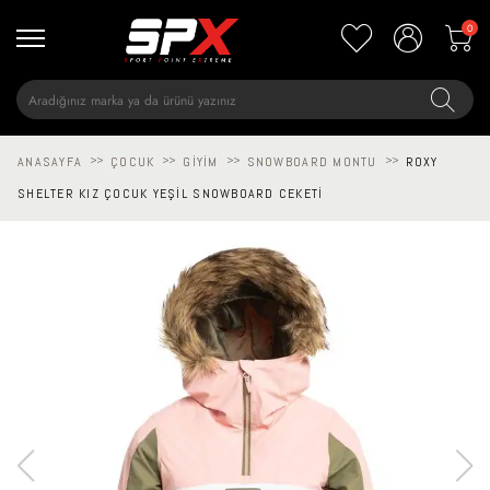
0
ANASAYFA
>>
ÇOCUK
>>
GIYIM
>>
SNOWBOARD MONTU
>>
ROXY
SHELTER KIZ ÇOCUK YEŞIL SNOWBOARD CEKETI