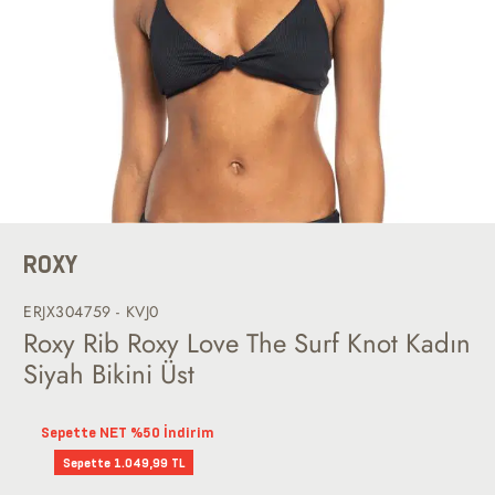
ROXY
ERJX304759 - KVJ0
Roxy Rib Roxy Love The Surf Knot Kadın
Siyah Bikini Üst
Sepette NET %50 İndirim
Sepette 1.049,99 TL