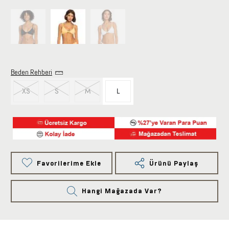
Beden Rehberi
XS
S
M
L
Favorilerime Ekle
Ürünü Paylaş
Hangi Mağazada Var?