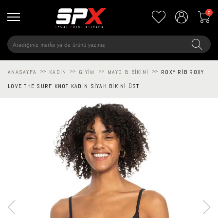
0
ANASAYFA
>>
KADIN
>>
GIYIM
>>
MAYO & BIKINI
>>
ROXY RIB ROXY
LOVE THE SURF KNOT KADIN SIYAH BIKINI ÜST