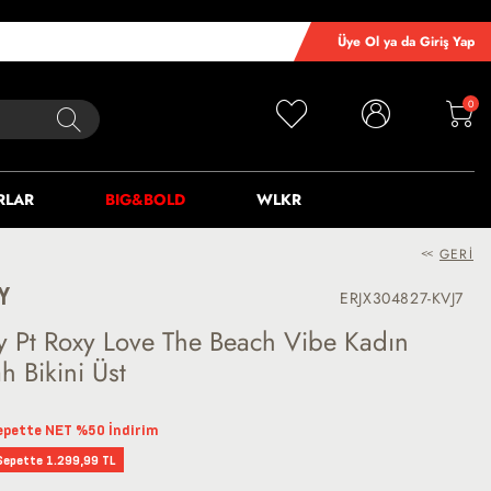
Üye Ol ya da Giriş Yap
0
RLAR
BIG&BOLD
WLKR
<<
GERI
Y
ERJX304827-KVJ7
y Pt Roxy Love The Beach Vibe Kadın
h Bikini Üst
epette NET %50 İndirim
Sepette 1.299,99 TL