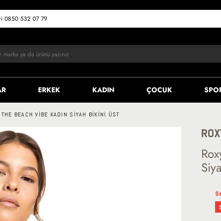
eri 0850 532 07 79
AR
ERKEK
KADIN
ÇOCUK
SPO
 THE BEACH VIBE KADIN SIYAH BIKINI ÜST
ROX
Rox
Siya
S