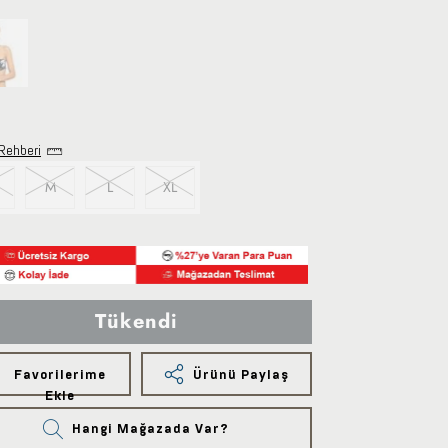
Rehberi
M
L
XL
Tükendi
Favorilerime
Ürünü Paylaş
Ekle
Hangi Mağazada Var?