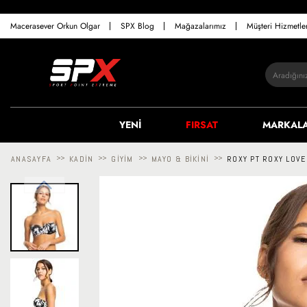
Macerasever Orkun Olgar
SPX Blog
Mağazalarımız
Müşteri Hizmetl
YENİ
FIRSAT
MARKAL
ANASAYFA
>>
KADIN
>>
GIYIM
>>
MAYO & BIKINI
>>
ROXY PT ROXY LOVE