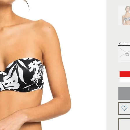
Beden 
XS