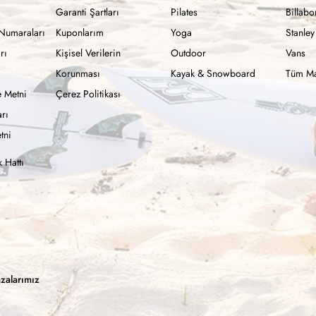
Garanti Şartları
Pilates
Billab
Numaraları
Kuponlarım
Yoga
Stanley
rı
Kişisel Verilerin
Outdoor
Vans
Korunması
Kayak & Snowboard
Tüm Ma
 Metni
Çerez Politikası
rı
tni
 Hattı
zalarımız