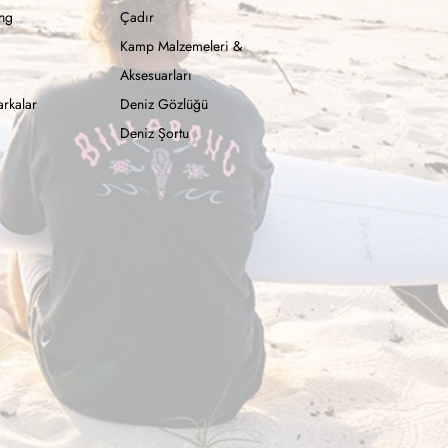
ong
Çadır
Kamp Malzemeleri &
Aksesuarları
rkalar
Deniz Gözlüğü
Deniz Şortu