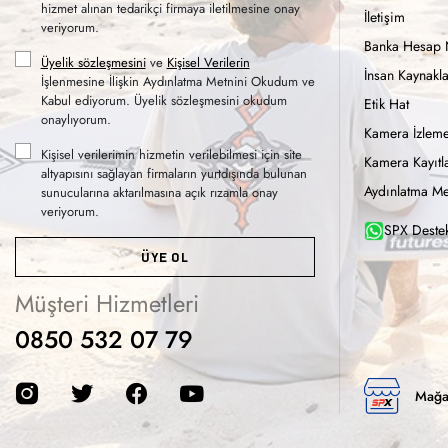
hizmet alınan tedarikçi firmaya iletilmesine onay
İletişim
veriyorum.
Banka Hesap 
Üyelik sözleşmesini
ve
Kişisel Verilerin
İnsan Kaynakla
İşlenmesine İlişkin Aydınlatma Metnini Okudum ve
Kabul ediyorum. Üyelik sözleşmesini okudum
Etik Hat
onaylıyorum.
Kamera İzleme
Kişisel verilerimin hizmetin verilebilmesi için site
Kamera Kayıtla
altyapısını sağlayan firmaların yurtdışında bulunan
Aydınlatma Me
sunucularına aktarılmasına açık rızamla onay
veriyorum.
SPX Destek
ÜYE OL
Müşteri Hizmetleri
0850 532 07 79
Mağa