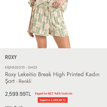
ROXY
ERJNS03570 - GHZ5
Roxy Lekeitio Break High Printed Kadın
Şort
- Renkli
2,599.99
TL
Sepette NET %50 İndirim
Sepette 1.299,99 TL