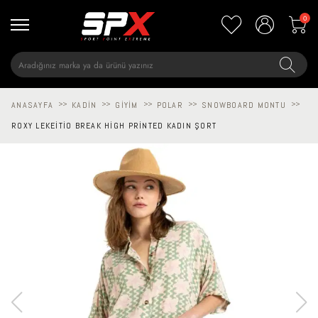
0
ANASAYFA
>>
KADIN
>>
GIYIM
>>
POLAR
>>
SNOWBOARD MONTU
>>
ROXY LEKEITIO BREAK HIGH PRINTED KADIN ŞORT