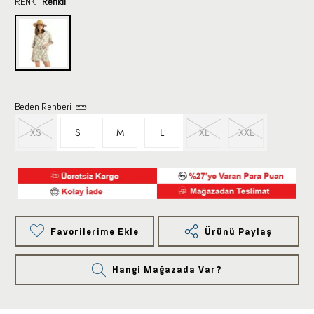
RENK :
Renkli
Beden Rehberi
XS
S
M
L
XL
XXL
Favorilerime Ekle
Ürünü Paylaş
Hangi Mağazada Var?