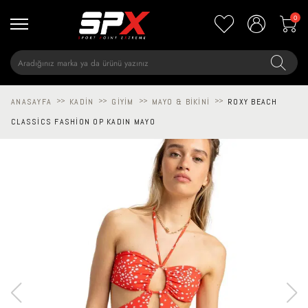
0
ANASAYFA
>>
KADIN
>>
GIYIM
>>
MAYO & BIKINI
>>
ROXY BEACH
CLASSICS FASHION OP KADIN MAYO