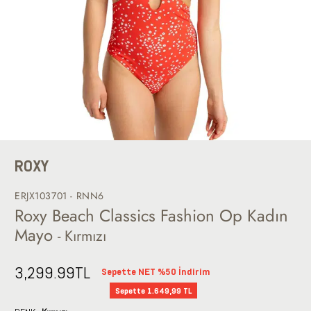
ROXY
ERJX103701 - RNN6
Roxy Beach Classics Fashion Op Kadın
Mayo
- Kırmızı
3,299.99
TL
Sepette NET %50 İndirim
Sepette 1.649,99 TL