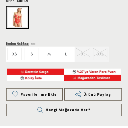
RENK :
Kırmızı
Beden Rehberi
XS
S
M
L
XL
XXL
Favorilerime Ekle
Ürünü Paylaş
Hangi Mağazada Var?