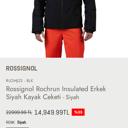
ROSSIGNOL
RLOMJ23 - BLK
Rossignol Rochrun Insulated Erkek
Siyah Kayak Ceketi
- Siyah
14,949.99
TL
22999.99 TL
%35
RENK :
Siyah