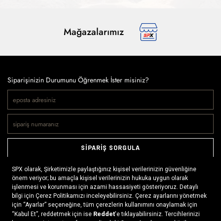
Mağazalarımız
Siparişinizin Durumunu Öğrenmek İster misiniz?
SİPARİŞ SORGULA
Doğaya ve spora tutkuyla bağlı olanların markası SPX, çeşitli
kategorilerde sunduğu spor giyim ürünleri, outdoor ayakkabılar,
ekipman ve aksesuarlar ile, her yerde ve her koşulda doğayla
buluşmayı mümkün kılıyor. Daima aktif bir yaşam tarzını