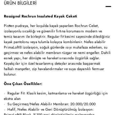
ÜRÜN BILGILERI
Rossignol Rochrun Insulated Kayak Ceketi
Pistten pudraya, her koşulda kayak yaparken Rochrun Ceket,
izolasyonlu sıcaklığı ve güvenilir fırtına korumasını modern ve
temiz tasarım ile birleştirir. Regular fit kesimi sayesinde dilediğiniz
kayak pantolonu veya tulumla kolayca kombinlenir. Nefes alabilir
PrimaLoft® izolasyon, soğuk günlerde ısıyı muhafaza ederken, su
geçirmez ve nefes alabilir membran rüzgar ve nemi engeller. Dahili
esnek yapı, her dönüşte ve hareket sırasında özgürlük sağlar.
Kayakçılar için özel tasarlanmış detaylar arasında başparmak
halkalı manşetler, zip havalandırmalar ve suya dayanıklı fermuar
bulunur.
Öne Çıkan Özellikler:
Regular Fit: Klasik kesim, katmanlama ve hareket özgürlüğü için
ekstra alan
Su Geçirmez/Nefes Alabilir Membran: 20.000/20.000
Hafif, Nefes Alabilir ve Geri Dönüştürülmüş İzolasyon:
PrimaLoft® Black, %100 geri dönüştürülmüş malzemeden