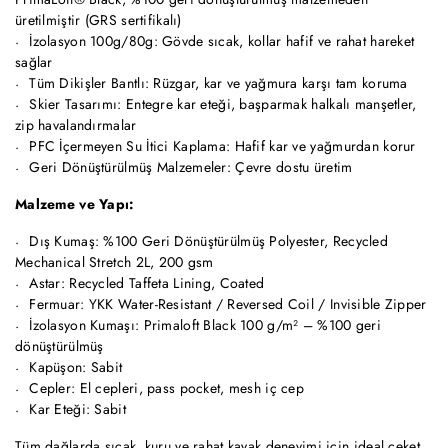
üretilmiştir (GRS sertifikalı)
İzolasyon 100g/80g: Gövde sıcak, kollar hafif ve rahat hareket
sağlar
Tüm Dikişler Bantlı: Rüzgar, kar ve yağmura karşı tam koruma
Skier Tasarımı: Entegre kar eteği, başparmak halkalı manşetler,
zip havalandırmalar
PFC İçermeyen Su İtici Kaplama: Hafif kar ve yağmurdan korur
Geri Dönüştürülmüş Malzemeler: Çevre dostu üretim
Malzeme ve Yapı:
Dış Kumaş: %100 Geri Dönüştürülmüş Polyester, Recycled
Mechanical Stretch 2L, 200 gsm
Astar: Recycled Taffeta Lining, Coated
Fermuar: YKK Water-Resistant / Reversed Coil / Invisible Zipper
İzolasyon Kumaşı: Primaloft Black 100 g/m² – %100 geri
dönüştürülmüş
Kapüşon: Sabit
Cepler: El cepleri, pass pocket, mesh iç cep
Kar Eteği: Sabit
Tüm dağlarda sıcak, kuru ve rahat kayak deneyimi için ideal ceket.