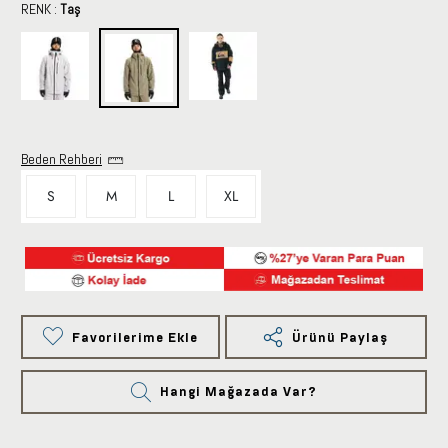
RENK :
Taş
Beden Rehberi
S
M
L
XL
Favorilerime Ekle
Ürünü Paylaş
Hangi Mağazada Var?