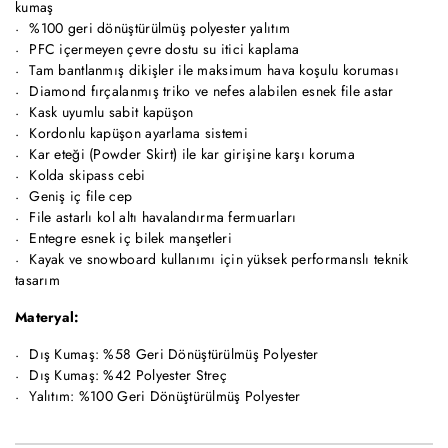
kumaş
%100 geri dönüştürülmüş polyester yalıtım
PFC içermeyen çevre dostu su itici kaplama
Tam bantlanmış dikişler ile maksimum hava koşulu koruması
Diamond fırçalanmış triko ve nefes alabilen esnek file astar
Kask uyumlu sabit kapüşon
Kordonlu kapüşon ayarlama sistemi
Kar eteği (Powder Skirt) ile kar girişine karşı koruma
Kolda skipass cebi
Geniş iç file cep
File astarlı kol altı havalandırma fermuarları
Entegre esnek iç bilek manşetleri
Kayak ve snowboard kullanımı için yüksek performanslı teknik
tasarım
Materyal:
Dış Kumaş: %58 Geri Dönüştürülmüş Polyester
Dış Kumaş: %42 Polyester Streç
Yalıtım: %100 Geri Dönüştürülmüş Polyester