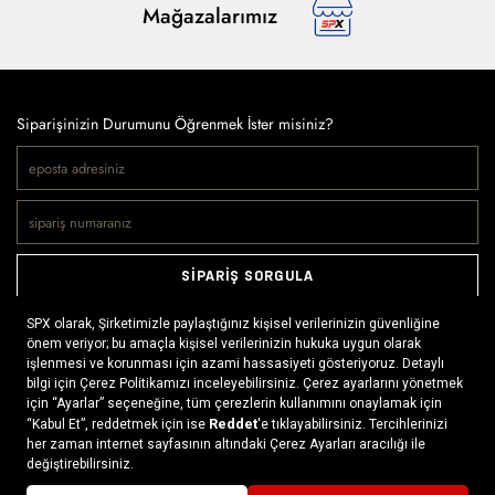
Mağazalarımız
Siparişinizin Durumunu Öğrenmek İster misiniz?
SİPARİŞ SORGULA
Doğaya ve spora tutkuyla bağlı olanların markası SPX, çeşitli
kategorilerde sunduğu spor giyim ürünleri, outdoor ayakkabılar,
ekipman ve aksesuarlar ile, her yerde ve her koşulda doğayla
buluşmayı mümkün kılıyor. Daima aktif bir yaşam tarzını
x
benimseyenlerin ihtiyaç duyabileceği her şey, SPX’in online
mağazasında ziyaretçilerin beğenisine sunuluyor.