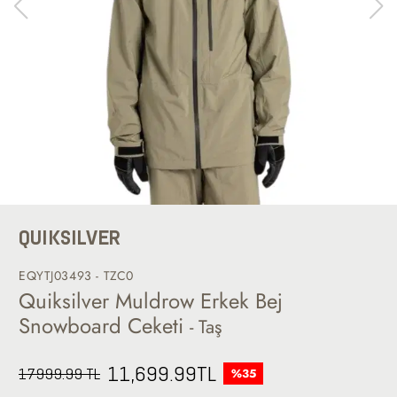
QUIKSILVER
EQYTJ03493 - TZC0
Quiksilver Muldrow Erkek Bej
Snowboard Ceketi
- Taş
11,699.99
TL
17999.99 TL
%35