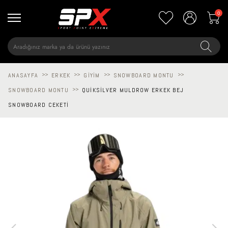
0
ANASAYFA
>>
ERKEK
>>
GIYIM
>>
SNOWBOARD MONTU
>>
SNOWBOARD MONTU
>>
QUIKSILVER MULDROW ERKEK BEJ
SNOWBOARD CEKETI