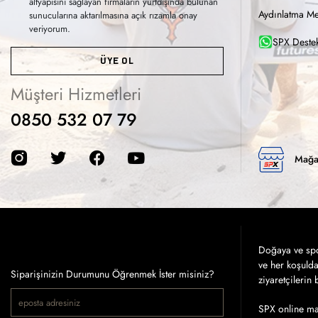
altyapısını sağlayan firmaların yurtdışında bulunan
Aydınlatma Me
sunucularına aktarılmasına açık rızamla onay
veriyorum.
SPX Destek
ÜYE OL
Müşteri Hizmetleri
0850 532 07 79
Mağa
Doğaya ve spor
ve her koşuld
Siparişinizin Durumunu Öğrenmek İster misiniz?
ziyaretçilerin
SPX online mağ