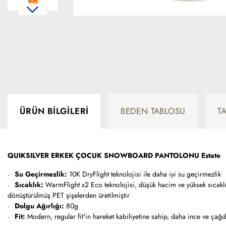
ÜRÜN BILGILERI
BEDEN TABLOSU
T
QUIKSILVER ERKEK ÇOCUK SNOWBOARD PANTOLONU Estate
Su Geçirmezlik:
10K DryFlight teknolojisi ile daha iyi su geçirmezlik
Sıcaklık:
WarmFlight x2 Eco teknolojisi, düşük hacim ve yüksek sıcaklık
dönüştürülmüş PET şişelerden üretilmiştir
Dolgu Ağırlığı:
80g
Fit:
Modern, regular fit'in hareket kabiliyetine sahip, daha ince ve ça