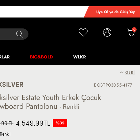
Üye Ol ya da Giriş Yap
0
RLAR
BIG&BOLD
WLKR
<<
GERI
KSILVER
EQBTP03055-4177
ksilver Estate Youth Erkek Çocuk
wboard Pantolonu
- Renkli
4,549.99
TL
.99 TL
%35
Renkli