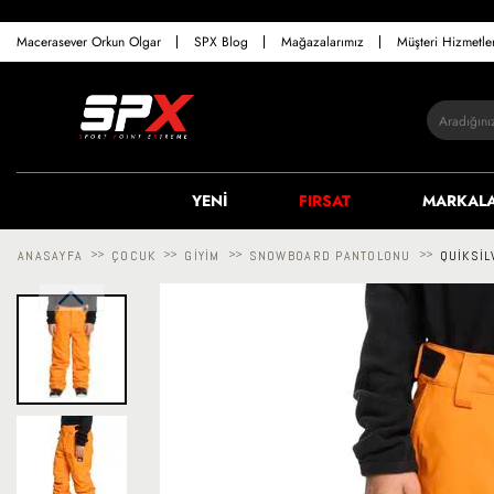
Macerasever Orkun Olgar
SPX Blog
Mağazalarımız
Müşteri Hizmetl
YENİ
FIRSAT
MARKAL
ANASAYFA
>>
ÇOCUK
>>
GIYIM
>>
SNOWBOARD PANTOLONU
>>
QUIKSI