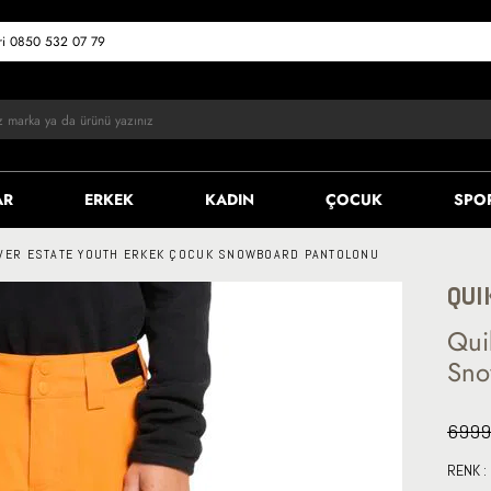
eri 0850 532 07 79
AR
ERKEK
KADIN
ÇOCUK
SPO
LVER ESTATE YOUTH ERKEK ÇOCUK SNOWBOARD PANTOLONU
QUI
Qui
Sno
6999
RENK :