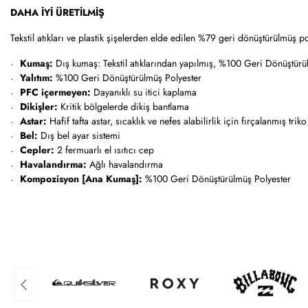
DAHA İYİ ÜRETİLMİŞ
Tekstil atıkları ve plastik şişelerden elde edilen %79 geri dönüştürülmüş polye
Kumaş:
Dış kumaş: Tekstil atıklarından yapılmış, %100 Geri Dönüştürü
Yalıtım:
%100 Geri Dönüştürülmüş Polyester
PFC içermeyen:
Dayanıklı su itici kaplama
Dikişler:
Kritik bölgelerde dikiş bantlama
Astar:
Hafif tafta astar, sıcaklık ve nefes alabilirlik için fırçalanmış trik
Bel:
Dış bel ayar sistemi
Cepler:
2 fermuarlı el ısıtıcı cep
Havalandırma:
Ağlı havalandırma
Kompozisyon [Ana Kumaş]:
%100 Geri Dönüştürülmüş Polyester