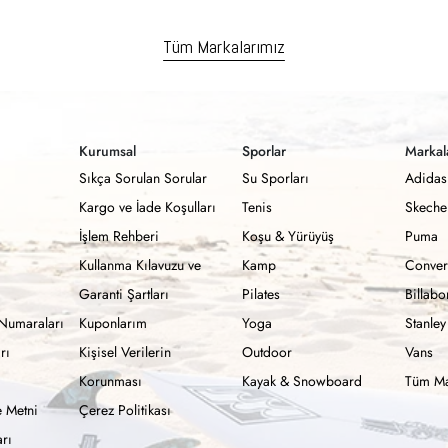
Tüm Markalarımız
Kurumsal
Sporlar
Markal
Sıkça Sorulan Sorular
Su Sporları
Adidas
Kargo ve İade Koşulları
Tenis
Skeche
İşlem Rehberi
Koşu & Yürüyüş
Puma
Kullanma Kılavuzu ve
Kamp
Conver
Garanti Şartları
Pilates
Billab
Numaraları
Kuponlarım
Yoga
Stanley
rı
Kişisel Verilerin
Outdoor
Vans
Korunması
Kayak & Snowboard
Tüm Ma
 Metni
Çerez Politikası
rı