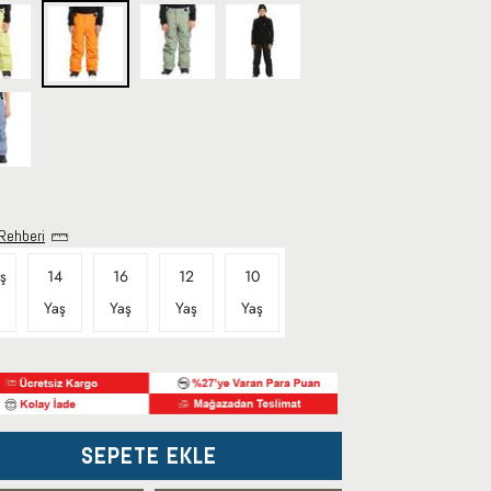
Rehberi
ş
14
16
12
10
Yaş
Yaş
Yaş
Yaş
SEPETE EKLE