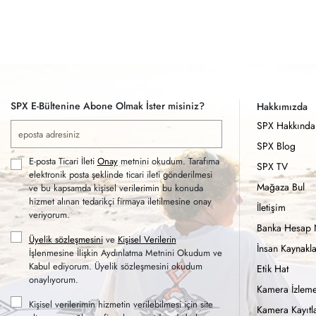
SPX E-Bültenine Abone Olmak İster misiniz?
Hakkımızda
SPX Hakkında
SPX Blog
E-posta Ticari İleti
Onay
metnini okudum. Tarafıma
SPX TV
elektronik posta şeklinde ticari ileti gönderilmesi
Mağaza Bul
ve bu kapsamda kişisel verilerimin bu konuda
hizmet alınan tedarikçi firmaya iletilmesine onay
İletişim
veriyorum.
Banka Hesap 
Üyelik sözleşmesini
ve
Kişisel Verilerin
İnsan Kaynakla
İşlenmesine İlişkin Aydınlatma Metnini Okudum ve
Kabul ediyorum. Üyelik sözleşmesini okudum
Etik Hat
onaylıyorum.
Kamera İzleme
Kişisel verilerimin hizmetin verilebilmesi için site
Kamera Kayıtla