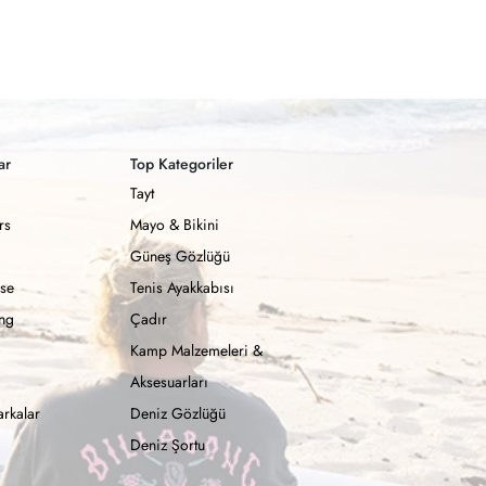
ar
Top Kategoriler
Tayt
rs
Mayo & Bikini
Güneş Gözlüğü
se
Tenis Ayakkabısı
ong
Çadır
Kamp Malzemeleri &
Aksesuarları
rkalar
Deniz Gözlüğü
Deniz Şortu