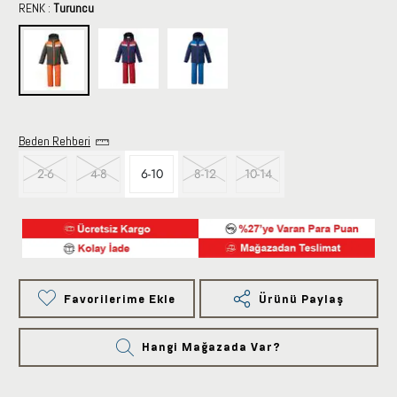
RENK :
Turuncu
Beden Rehberi
2-6
4-8
6-10
8-12
10-14
Favorilerime Ekle
Ürünü Paylaş
Hangi Mağazada Var?