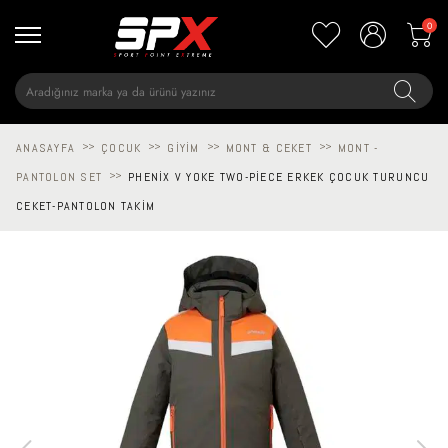
0
ANASAYFA
>>
ÇOCUK
>>
GIYIM
>>
MONT & CEKET
>>
MONT -
PANTOLON SET
>>
PHENIX V YOKE TWO-PIECE ERKEK ÇOCUK TURUNCU
CEKET-PANTOLON TAKIM