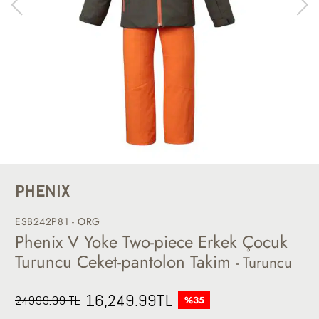
PHENIX
ESB242P81 - ORG
Phenix V Yoke Two-piece Erkek Çocuk
Turuncu Ceket-pantolon Takim
- Turuncu
16,249.99
TL
24999.99 TL
%35