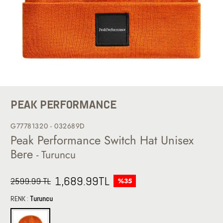
PEAK PERFORMANCE
G77781320 - 032689D
Peak Performance Switch Hat Unisex
Bere
- Turuncu
1,689.99
TL
2599.99 TL
%35
RENK :
Turuncu