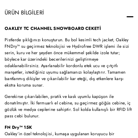
ÜRÜN BILGILERI
OAKLEY TC CHANNEL SNOWBOARD CEKETİ
Pistlerde şıklığınızı konuşturun. Bu bol kesimli tech jacket, Oakley
FNDry™ su geçirmez teknolojisi ve Hydrofree DWR işlemi ile sizi
serin, kuru ve her şeyden önce mükemmel şekilde izole tutar;
böylece kar üzerindeki becerilerinizi geliştirmeye
odaklanabilirsiniz. Ayarlanabilir kordonlu etek ucu ve çıtçıtlı
manşetler, istediğiniz uyumu sağlamanızı kolaylaştırır. Tamamen
bantlanmış dikişler ve çıkarılabilir kar eteği, dış etkenlere karşı
ekstra koruma sunar.
Gerekirse çıkarılabilen, pratik ve kask uyumlu kapüşon ile
donatılmıştır. İki fermuarlı el cebine, su geçirmez göğüs cebine, iç
gözlük ve medya ceplerine sahiptir. Sol kolda kullanışlı bir RFID lift
pass cebi bulunur.
FN Dry™ 15K
Oakley’in özel teknolojisi, kumaşa uygulanan koruyucu bir