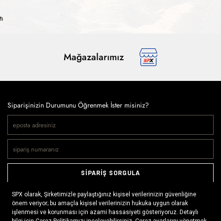
tı
Mağazalarımız
Siparişinizin Durumunu Öğrenmek İster misiniz?
SİPARİŞ SORGULA
Doğaya ve spora tutkuyla bağlı olanların markası SPX, çeşitli
kategorilerde sunduğu spor giyim ürünleri, outdoor ayakkabılar,