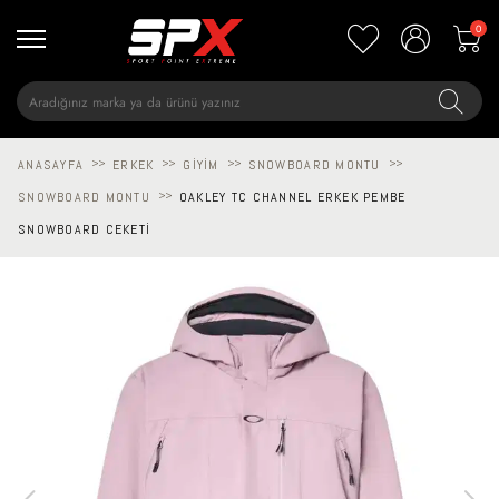
0
ANASAYFA
>>
ERKEK
>>
GIYIM
>>
SNOWBOARD MONTU
>>
SNOWBOARD MONTU
>>
OAKLEY TC CHANNEL ERKEK PEMBE
SNOWBOARD CEKETI