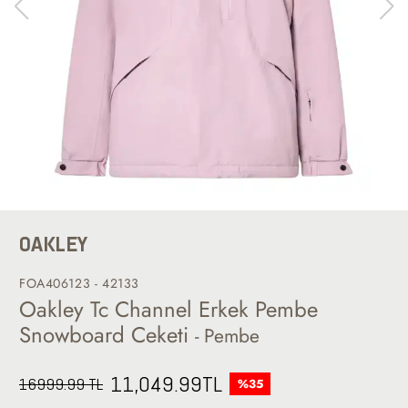
OAKLEY
FOA406123 - 42133
Oakley Tc Channel Erkek Pembe
Snowboard Ceketi
- Pembe
11,049.99
TL
16999.99 TL
%35